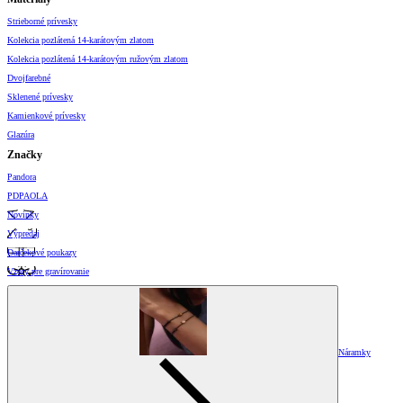
Strieborné prívesky
Kolekcia pozlátená 14-karátovým zlatom
Kolekcia pozlátená 14-karátovým ružovým zlatom
Dvojfarebné
Sklenené prívesky
Kamienkové prívesky
Glazúra
Značky
Pandora
PDPAOLA
Novinky
Výpredaj
Darčekové poukazy
Vzory pre gravírovanie
Náramky