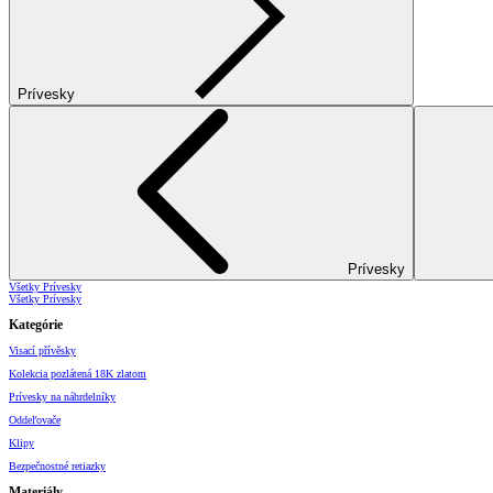
Prívesky
Prívesky
Všetky Prívesky
Všetky Prívesky
Kategórie
Visací přívěsky
Kolekcia pozlátená 18K zlatom
Prívesky na náhrdelníky
Oddeľovače
Klipy
Bezpečnostné retiazky
Materiály