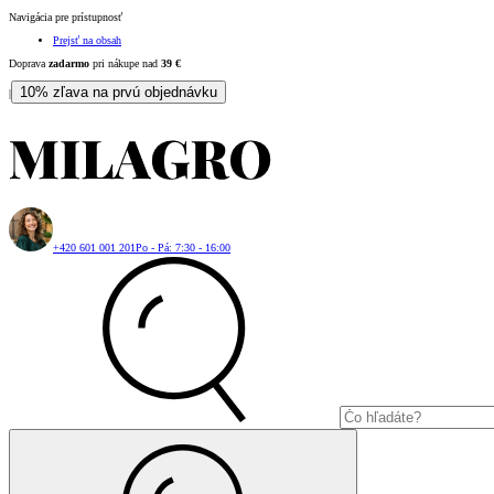
Navigácia pre prístupnosť
Prejsť na obsah
Doprava
zadarmo
pri nákupe nad
39
€
10% zľava na prvú objednávku
|
+420 601 001 201
Po - Pá: 7:30 - 16:00