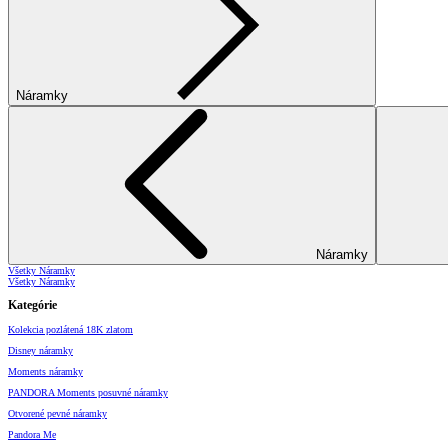
Náramky
Náramky
Všetky Náramky
Všetky Náramky
Kategórie
Kolekcia pozlátená 18K zlatom
Disney náramky
Moments náramky
PANDORA Moments posuvné náramky
Otvorené pevné náramky
Pandora Me