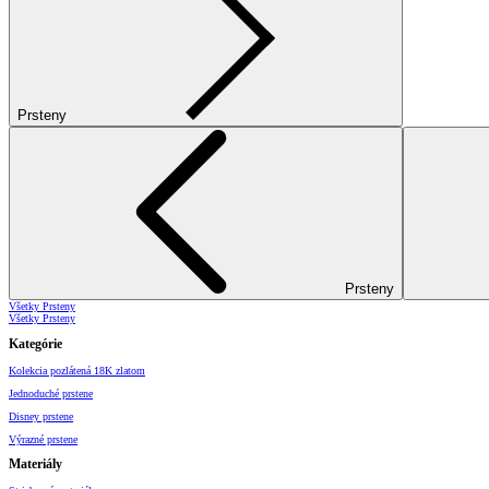
Prsteny
Prsteny
Všetky Prsteny
Všetky Prsteny
Kategórie
Kolekcia pozlátená 18K zlatom
Jednoduché prstene
Disney prstene
Výrazné prstene
Materiály