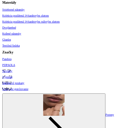
Materiály
Strieborné náramky
Kolekcia pozlátená 14-karátovým zlatom
Kolekcia pozlátená 14-karátovým ružovým zlatom
Dvojfarebné
Kožené náramky
Glazúra
Textilná šnúrka
Značky
Pandora
PDPAOLA
Novinky
Výpredaj
Darčekové poukazy
Vzory pre gravírovanie
Prsteny