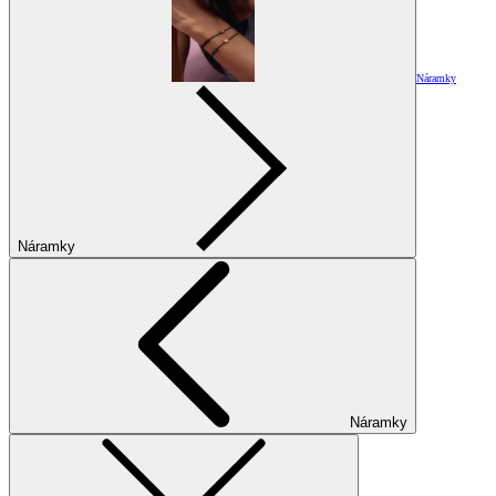
Náramky
Náramky
Náramky