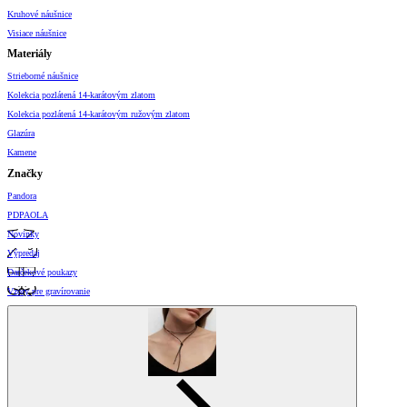
Kruhové náušnice
Visiace náušnice
Materiály
Strieborné náušnice
Kolekcia pozlátená 14-karátovým zlatom
Kolekcia pozlátená 14-karátovým ružovým zlatom
Glazúra
Kamene
Značky
Pandora
PDPAOLA
Novinky
Výpredaj
Darčekové poukazy
Vzory pre gravírovanie