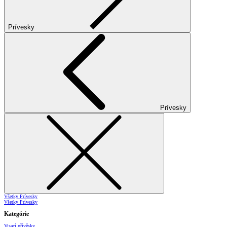
Prívesky
Prívesky
Všetky Prívesky
Všetky Prívesky
Kategórie
Visací přívěsky