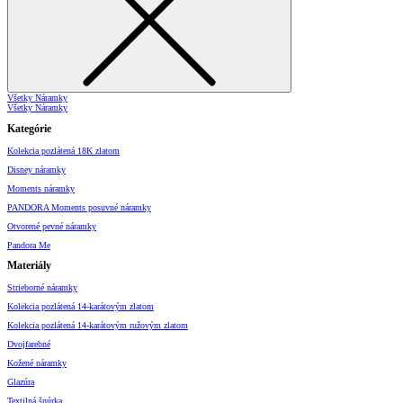
Všetky Náramky
Všetky Náramky
Kategórie
Kolekcia pozlátená 18K zlatom
Disney náramky
Moments náramky
PANDORA Moments posuvné náramky
Otvorené pevné náramky
Pandora Me
Materiály
Strieborné náramky
Kolekcia pozlátená 14-karátovým zlatom
Kolekcia pozlátená 14-karátovým ružovým zlatom
Dvojfarebné
Kožené náramky
Glazúra
Textilná šnúrka