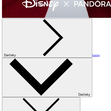
Darčeky
Darčeky
Darčeky