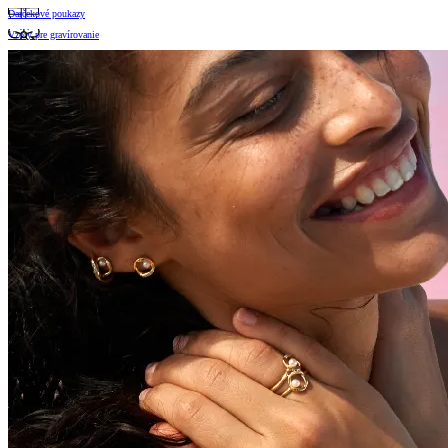
Darčekové poukazy
Vzory pre gravírovanie