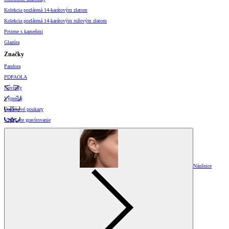
Kolekcia pozlátená 14-karátovým zlatom
Kolekcia pozlátená 14-karátovým ružovým zlatom
Prstene s kameňmi
Glazúra
Značky
Pandora
PDPAOLA
Novinky
Výpredaj
Darčekové poukazy
Vzory pre gravírovanie
Náušnice