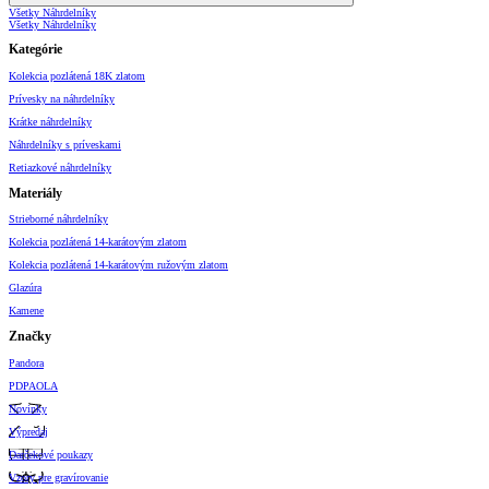
Všetky Náhrdelníky
Všetky Náhrdelníky
Kategórie
Kolekcia pozlátená 18K zlatom
Prívesky na náhrdelníky
Krátke náhrdelníky
Náhrdelníky s príveskami
Retiazkové náhrdelníky
Materiály
Strieborné náhrdelníky
Kolekcia pozlátená 14-karátovým zlatom
Kolekcia pozlátená 14-karátovým ružovým zlatom
Glazúra
Kamene
Značky
Pandora
PDPAOLA
Novinky
Výpredaj
Darčekové poukazy
Vzory pre gravírovanie