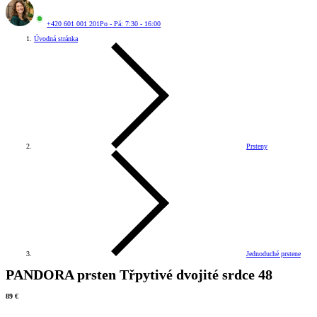
+420 601 001 201
Po - Pá: 7:30 - 16:00
Úvodná stránka
Prsteny
Jednoduché prstene
PANDORA prsten Třpytivé dvojité srdce 48
89 €