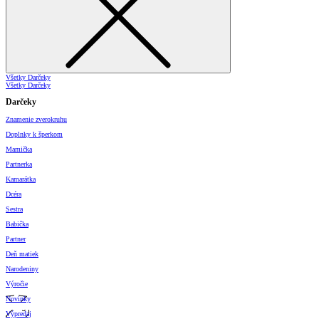
Všetky Darčeky
Všetky Darčeky
Darčeky
Znamenie zverokruhu
Doplnky k šperkom
Mamička
Partnerka
Kamarátka
Dcéra
Sestra
Babička
Partner
Deň matiek
Narodeniny
Výročie
Novinky
Výpredaj