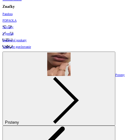
Značky
Pandora
PDPAOLA
Novinky
Výpredaj
Darčekové poukazy
Vzory pre gravírovanie
Prsteny
Prsteny