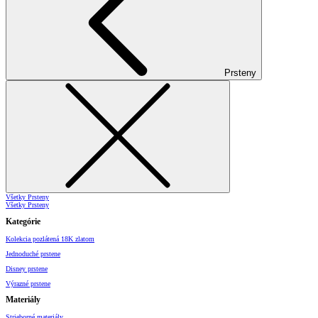
Prsteny
Všetky Prsteny
Všetky Prsteny
Kategórie
Kolekcia pozlátená 18K zlatom
Jednoduché prstene
Disney prstene
Výrazné prstene
Materiály
Strieborné materiály