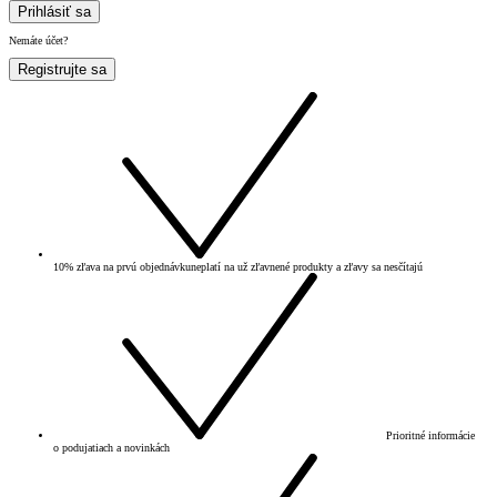
Prihlásiť sa
Nemáte účet?
Registrujte sa
10% zľava na prvú objednávku
neplatí na už zľavnené produkty a zľavy sa nesčítajú
Prioritné informácie
o podujatiach a novinkách