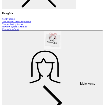
Kategórie
Všetky otázky
Certifikácia a overenie pravosti
Ako sa starať o šperky
Provízny systém / Affiliate
Ako určiť veľkosť
Moje konto