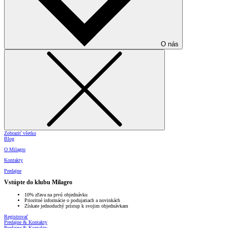
O nás
Zobraziť všetko
Blog
O Milagro
Kontakty
Predajne
Vstúpte do klubu Milagro
10% zľava na prvú objednávku
Prioritné informácie o podujatiach a novinkách
Získate jednoduchý prístup k svojim objednávkam
Registrovať
Predajne & Kontakty
Predajne & Kontakty