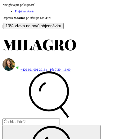
Navigácia pre prístupnosť
Prejsť na obsah
Doprava
zadarmo
pri nákupe nad
39
€
10% zľava na prvú objednávku
|
+420 601 001 201
Po - Pá: 7:30 - 16:00