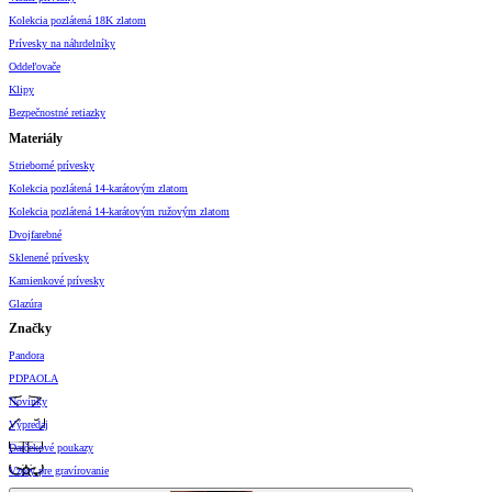
Kolekcia pozlátená 18K zlatom
Prívesky na náhrdelníky
Oddeľovače
Klipy
Bezpečnostné retiazky
Materiály
Strieborné prívesky
Kolekcia pozlátená 14-karátovým zlatom
Kolekcia pozlátená 14-karátovým ružovým zlatom
Dvojfarebné
Sklenené prívesky
Kamienkové prívesky
Glazúra
Značky
Pandora
PDPAOLA
Novinky
Výpredaj
Darčekové poukazy
Vzory pre gravírovanie