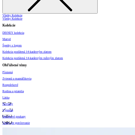
Všetky Kolekcie
Všetky Kolekcie
Kolekcie
DISNEY kolekcia
Marvel
Šperky s logom
Kolekcia pozlátená 14-karátovým zlatom
Kolekcia pozlátená 14-karátovým ružovým zlatom
Obľúbené témy
Písmená
Zvieratá a maznáčikovia
Rozprávkové
Rodina a priatelia
Láska
Novinky
Výpredaj
Darčekové poukazy
Vzory pre gravírovanie