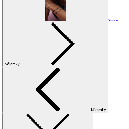
Náramky
Náramky
Náramky