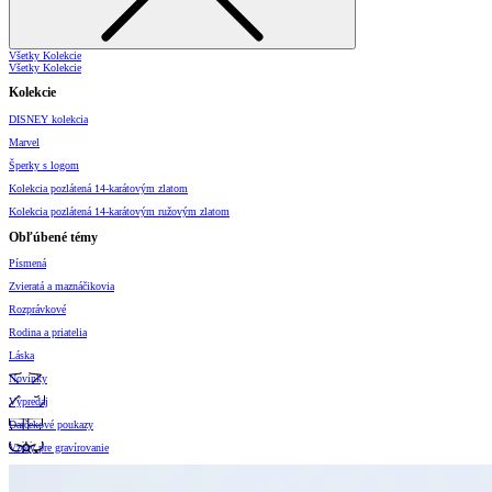
Všetky Kolekcie
Všetky Kolekcie
Kolekcie
DISNEY kolekcia
Marvel
Šperky s logom
Kolekcia pozlátená 14-karátovým zlatom
Kolekcia pozlátená 14-karátovým ružovým zlatom
Obľúbené témy
Písmená
Zvieratá a maznáčikovia
Rozprávkové
Rodina a priatelia
Láska
Novinky
Výpredaj
Darčekové poukazy
Vzory pre gravírovanie