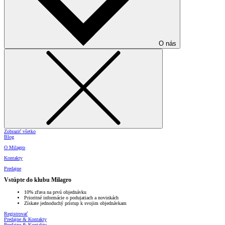
O nás
Zobraziť všetko
Blog
O Milagro
Kontakty
Predajne
Vstúpte do klubu Milagro
10% zľava na prvú objednávku
Prioritné informácie o podujatiach a novinkách
Získate jednoduchý prístup k svojim objednávkam
Registrovať
Predajne & Kontakty
Predajne & Kontakty