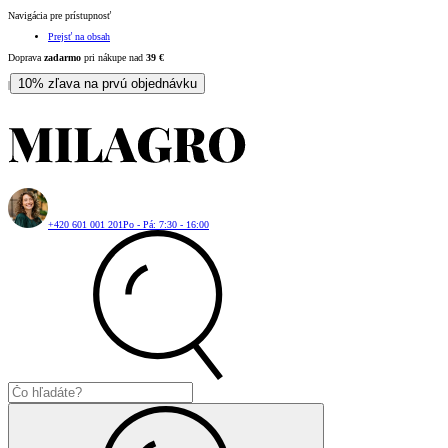
Navigácia pre prístupnosť
Prejsť na obsah
Doprava
zadarmo
pri nákupe nad
39
€
10% zľava na prvú objednávku
|
+420 601 001 201
Po - Pá: 7:30 - 16:00