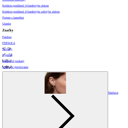
Kolekcia pozlátená 14-karátovým zlatom
Kolekcia pozlátená 14-karátovým ružovým zlatom
Prstene s kameňmi
Glazúra
Značky
Pandora
PDPAOLA
Novinky
Výpredaj
Darčekové poukazy
Vzory pre gravírovanie
Náušnice