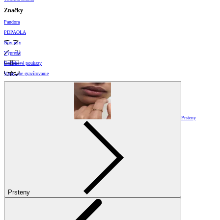
Značky
Pandora
PDPAOLA
Novinky
Výpredaj
Darčekové poukazy
Vzory pre gravírovanie
Prsteny
Prsteny