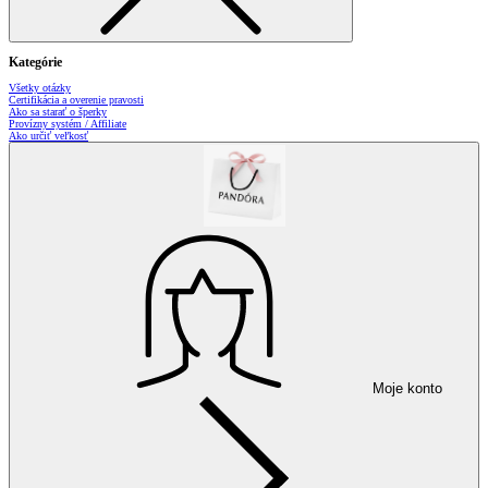
Kategórie
Všetky otázky
Certifikácia a overenie pravosti
Ako sa starať o šperky
Provízny systém / Affiliate
Ako určiť veľkosť
Moje konto