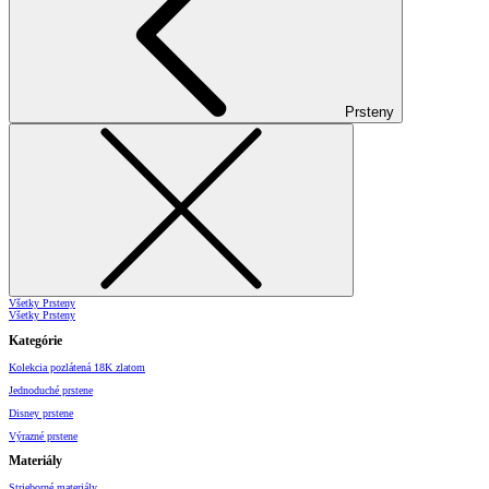
Prsteny
Všetky Prsteny
Všetky Prsteny
Kategórie
Kolekcia pozlátená 18K zlatom
Jednoduché prstene
Disney prstene
Výrazné prstene
Materiály
Strieborné materiály