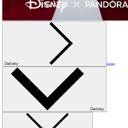
Darčeky
Darčeky
Darčeky