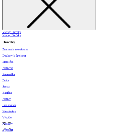
Všetky Darčeky
Všetky Darčeky
Darčeky
Znamenie zverokruhu
Doplnky k šperkom
Mamička
Partnerka
Kamarátka
Dcéra
Sestra
Babička
Partner
Deň matiek
Narodeniny
Výročie
Novinky
Výpredaj