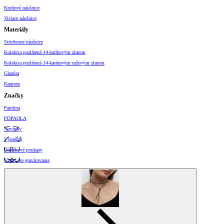
Kruhové náušnice
Visiace náušnice
Materiály
Strieborné náušnice
Kolekcia pozlátená 14-karátovým zlatom
Kolekcia pozlátená 14-karátovým ružovým zlatom
Glazúra
Kamene
Značky
Pandora
PDPAOLA
Novinky
Výpredaj
Darčekové poukazy
Vzory pre gravírovanie