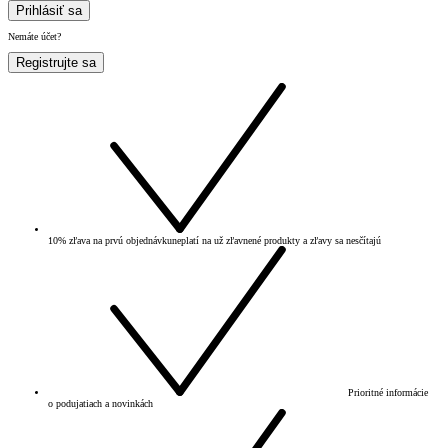
Prihlásiť sa
Nemáte účet?
Registrujte sa
10% zľava na prvú objednávku
neplatí na už zľavnené produkty a zľavy sa nesčítajú
Prioritné informácie
o podujatiach a novinkách