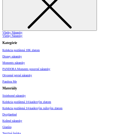
Všetky Náramky
Všetky Náramky
Kategórie
Kolekcia pozlátená 18K zlatom
Disney náramky
Moments náramky
PANDORA Moments posuvné náramky
Otvorené pevné náramky
Pandora Me
Materiály
Strieborné náramky
Kolekcia pozlátená 14-karátovým zlatom
Kolekcia pozlátená 14-karátovým ružovým zlatom
Dvojfarebné
Kožené náramky
Glazúra
Textilná šnúrka