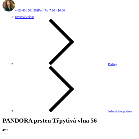
+420 601 001 201
Po - Pá: 7:30 - 16:00
Úvodná stránka
Prsteny
Jednoduché prstene
PANDORA prsten Třpytivá vlna 56
49 €