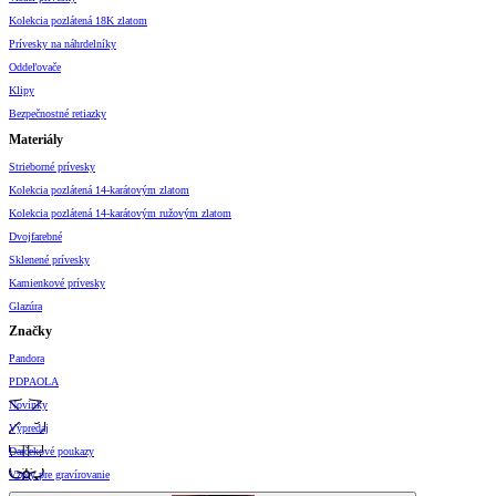
Kolekcia pozlátená 18K zlatom
Prívesky na náhrdelníky
Oddeľovače
Klipy
Bezpečnostné retiazky
Materiály
Strieborné prívesky
Kolekcia pozlátená 14-karátovým zlatom
Kolekcia pozlátená 14-karátovým ružovým zlatom
Dvojfarebné
Sklenené prívesky
Kamienkové prívesky
Glazúra
Značky
Pandora
PDPAOLA
Novinky
Výpredaj
Darčekové poukazy
Vzory pre gravírovanie