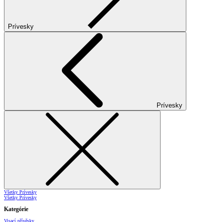
Prívesky
Prívesky
Všetky Prívesky
Všetky Prívesky
Kategórie
Visací přívěsky