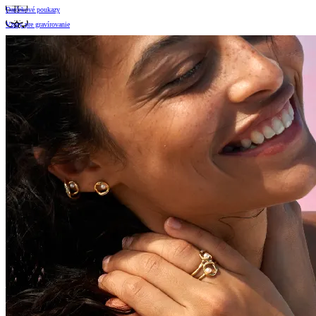
Darčekové poukazy
Vzory pre gravírovanie