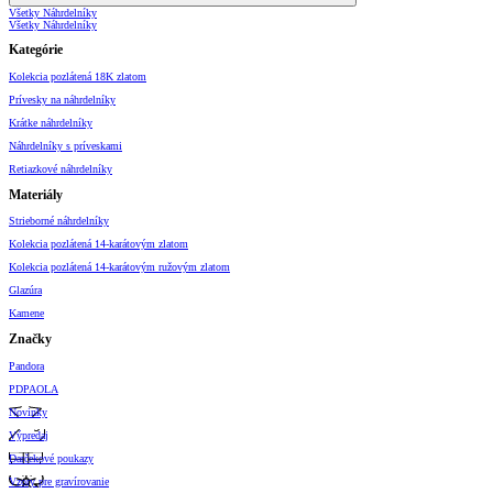
Všetky Náhrdelníky
Všetky Náhrdelníky
Kategórie
Kolekcia pozlátená 18K zlatom
Prívesky na náhrdelníky
Krátke náhrdelníky
Náhrdelníky s príveskami
Retiazkové náhrdelníky
Materiály
Strieborné náhrdelníky
Kolekcia pozlátená 14-karátovým zlatom
Kolekcia pozlátená 14-karátovým ružovým zlatom
Glazúra
Kamene
Značky
Pandora
PDPAOLA
Novinky
Výpredaj
Darčekové poukazy
Vzory pre gravírovanie