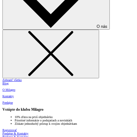
O nás
Zobraziť všetko
Blog
O Milagro
Kontakty
Predajne
Vstúpte do klubu Milagro
10% zľava na prvú objednávku
Prioritné informácie o podujatiach a novinkách
Získate jednoduchý prístup k svojim objednávkam
Registrovať
Predajne & Kontakty
Predajne & Kontakty