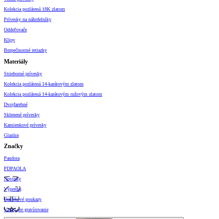
Kolekcia pozlátená 18K zlatom
Prívesky na náhrdelníky
Oddeľovače
Klipy
Bezpečnostné retiazky
Materiály
Strieborné prívesky
Kolekcia pozlátená 14-karátovým zlatom
Kolekcia pozlátená 14-karátovým ružovým zlatom
Dvojfarebné
Sklenené prívesky
Kamienkové prívesky
Glazúra
Značky
Pandora
PDPAOLA
Novinky
Výpredaj
Darčekové poukazy
Vzory pre gravírovanie