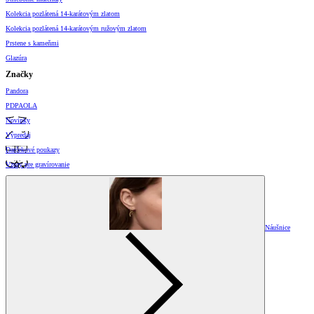
Kolekcia pozlátená 14-karátovým zlatom
Kolekcia pozlátená 14-karátovým ružovým zlatom
Prstene s kameňmi
Glazúra
Značky
Pandora
PDPAOLA
Novinky
Výpredaj
Darčekové poukazy
Vzory pre gravírovanie
Náušnice