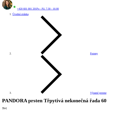
+420 601 001 201
Po - Pá: 7:30 - 16:00
Úvodná stránka
Prsteny
Výrazné prstene
PANDORA prsten Třpytivá nekonečná řada 60
79 €