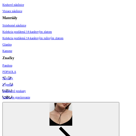
Kruhové náušnice
Visiace náušnice
Materiály
Strieborné náušnice
Kolekcia pozlátená 14-karátovým zlatom
Kolekcia pozlátená 14-karátovým ružovým zlatom
Glazúra
Kamene
Značky
Pandora
PDPAOLA
Novinky
Výpredaj
Darčekové poukazy
Vzory pre gravírovanie