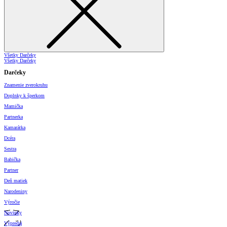
Všetky Darčeky
Všetky Darčeky
Darčeky
Znamenie zverokruhu
Doplnky k šperkom
Mamička
Partnerka
Kamarátka
Dcéra
Sestra
Babička
Partner
Deň matiek
Narodeniny
Výročie
Novinky
Výpredaj