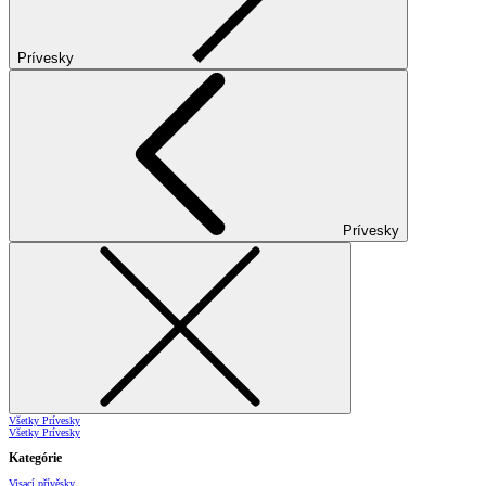
Prívesky
Prívesky
Všetky Prívesky
Všetky Prívesky
Kategórie
Visací přívěsky