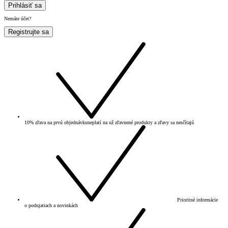
Prihlásiť sa
Nemáte účet?
Registrujte sa
10% zľava na prvú objednávku
neplatí na už zľavnené produkty a zľavy sa nesčítajú
Prioritné informácie
o podujatiach a novinkách