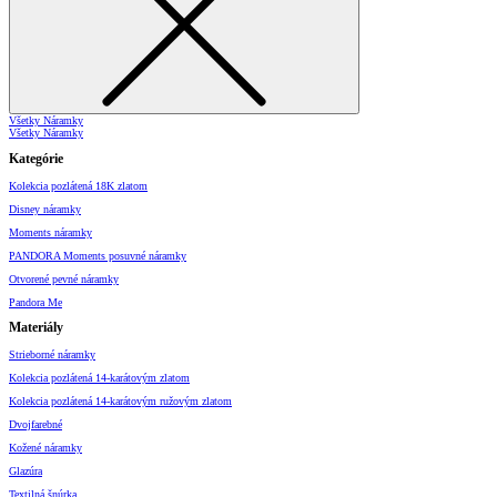
Všetky Náramky
Všetky Náramky
Kategórie
Kolekcia pozlátená 18K zlatom
Disney náramky
Moments náramky
PANDORA Moments posuvné náramky
Otvorené pevné náramky
Pandora Me
Materiály
Strieborné náramky
Kolekcia pozlátená 14-karátovým zlatom
Kolekcia pozlátená 14-karátovým ružovým zlatom
Dvojfarebné
Kožené náramky
Glazúra
Textilná šnúrka