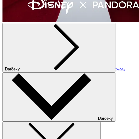
Darčeky
Darčeky
Darčeky