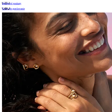
Darčekové poukazy
Vzory pre gravírovanie