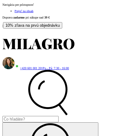
Navigácia pre prístupnosť
Prejsť na obsah
Doprava
zadarmo
pri nákupe nad
39
€
10% zľava na prvú objednávku
|
+420 601 001 201
Po - Pá: 7:30 - 16:00