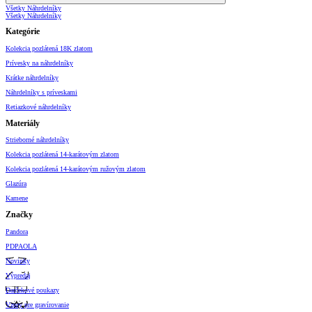
Všetky Náhrdelníky
Všetky Náhrdelníky
Kategórie
Kolekcia pozlátená 18K zlatom
Prívesky na náhrdelníky
Krátke náhrdelníky
Náhrdelníky s príveskami
Retiazkové náhrdelníky
Materiály
Strieborné náhrdelníky
Kolekcia pozlátená 14-karátovým zlatom
Kolekcia pozlátená 14-karátovým ružovým zlatom
Glazúra
Kamene
Značky
Pandora
PDPAOLA
Novinky
Výpredaj
Darčekové poukazy
Vzory pre gravírovanie