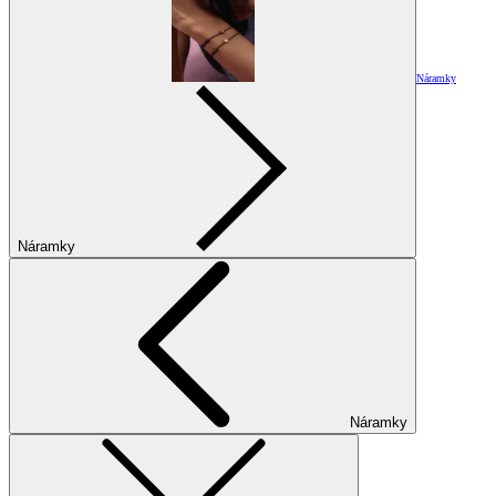
Náramky
Náramky
Náramky