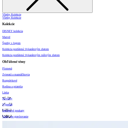
Všetky Kolekcie
Všetky Kolekcie
Kolekcie
DISNEY kolekcia
Marvel
Šperky s logom
Kolekcia pozlátená 14-karátovým zlatom
Kolekcia pozlátená 14-karátovým ružovým zlatom
Obľúbené témy
Písmená
Zvieratá a maznáčikovia
Rozprávkové
Rodina a priatelia
Láska
Novinky
Výpredaj
Darčekové poukazy
Vzory pre gravírovanie