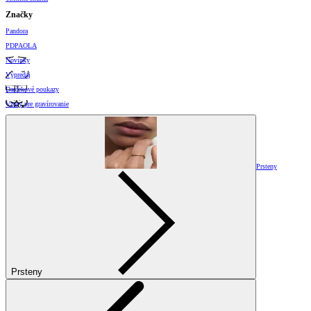
Značky
Pandora
PDPAOLA
Novinky
Výpredaj
Darčekové poukazy
Vzory pre gravírovanie
Prsteny
Prsteny