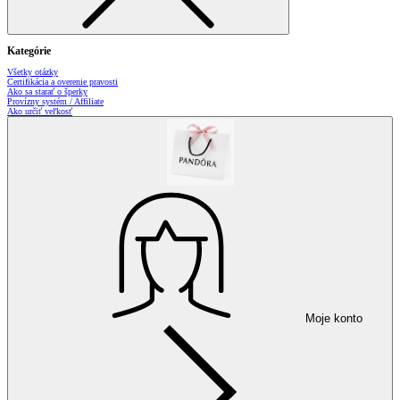
Kategórie
Všetky otázky
Certifikácia a overenie pravosti
Ako sa starať o šperky
Provízny systém / Affiliate
Ako určiť veľkosť
Moje konto