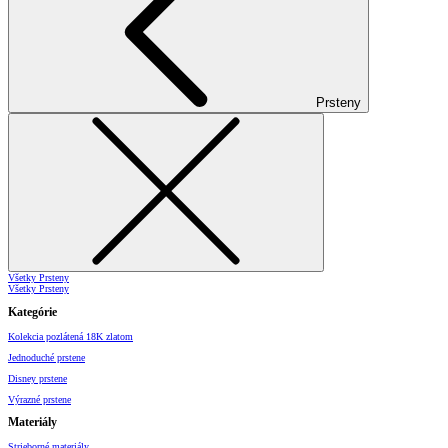
Prsteny
Všetky Prsteny
Všetky Prsteny
Kategórie
Kolekcia pozlátená 18K zlatom
Jednoduché prstene
Disney prstene
Výrazné prstene
Materiály
Strieborné materiály