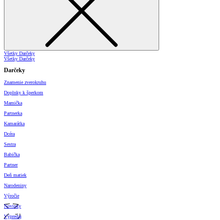
Všetky Darčeky
Všetky Darčeky
Darčeky
Znamenie zverokruhu
Doplnky k šperkom
Mamička
Partnerka
Kamarátka
Dcéra
Sestra
Babička
Partner
Deň matiek
Narodeniny
Výročie
Novinky
Výpredaj