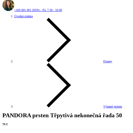
+420 601 001 201
Po - Pá: 7:30 - 16:00
Úvodná stránka
Prsteny
Výrazné prstene
PANDORA prsten Třpytivá nekonečná řada 50
79 €