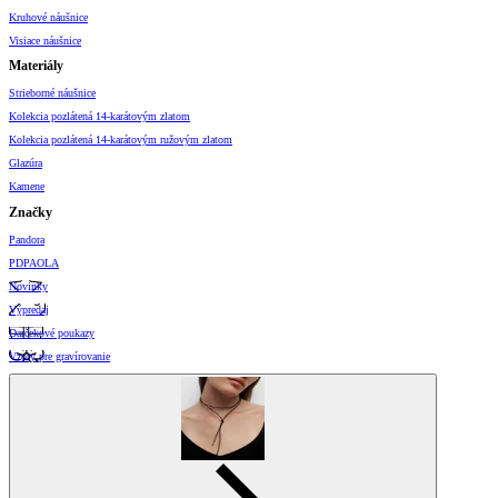
Kruhové náušnice
Visiace náušnice
Materiály
Strieborné náušnice
Kolekcia pozlátená 14-karátovým zlatom
Kolekcia pozlátená 14-karátovým ružovým zlatom
Glazúra
Kamene
Značky
Pandora
PDPAOLA
Novinky
Výpredaj
Darčekové poukazy
Vzory pre gravírovanie