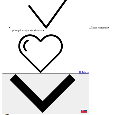
Získate jednoduchý
prístup k svojim objednávkam
Obľúbené