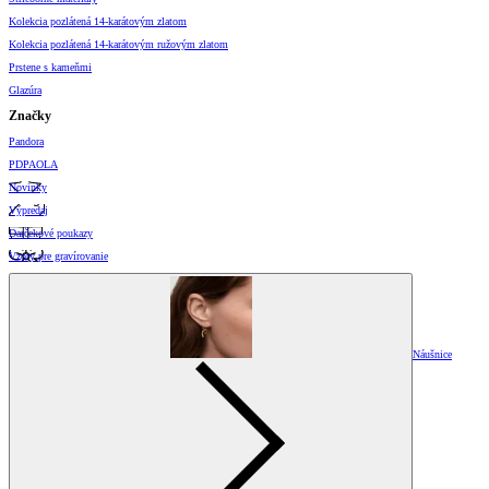
Kolekcia pozlátená 14-karátovým zlatom
Kolekcia pozlátená 14-karátovým ružovým zlatom
Prstene s kameňmi
Glazúra
Značky
Pandora
PDPAOLA
Novinky
Výpredaj
Darčekové poukazy
Vzory pre gravírovanie
Náušnice