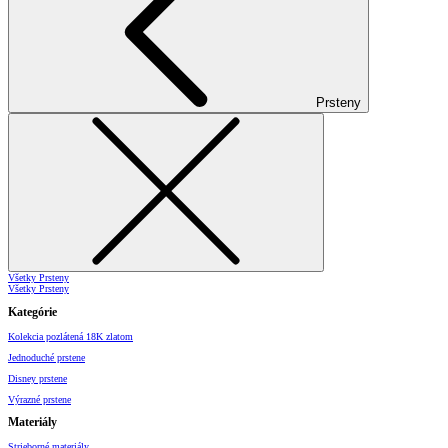
Prsteny
Všetky Prsteny
Všetky Prsteny
Kategórie
Kolekcia pozlátená 18K zlatom
Jednoduché prstene
Disney prstene
Výrazné prstene
Materiály
Strieborné materiály