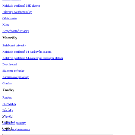
Kolekcia pozlátená 18K zlatom
Prívesky na náhrdelníky
Oddeľovače
Klipy
Bezpečnostné retiazky
Materiály
Strieborné prívesky
Kolekcia pozlátená 14-karátovým zlatom
Kolekcia pozlátená 14-karátovým ružovým zlatom
Dvojfarebné
Sklenené prívesky
Kamienkové prívesky
Glazúra
Značky
Pandora
PDPAOLA
Novinky
Výpredaj
Darčekové poukazy
Vzory pre gravírovanie