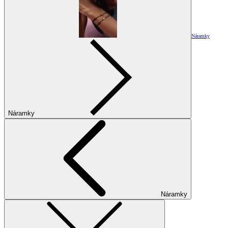
Náramky
Náramky
Náramky