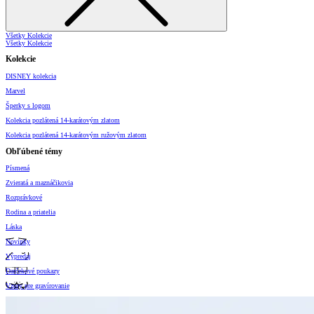
Všetky Kolekcie
Všetky Kolekcie
Kolekcie
DISNEY kolekcia
Marvel
Šperky s logom
Kolekcia pozlátená 14-karátovým zlatom
Kolekcia pozlátená 14-karátovým ružovým zlatom
Obľúbené témy
Písmená
Zvieratá a maznáčikovia
Rozprávkové
Rodina a priatelia
Láska
Novinky
Výpredaj
Darčekové poukazy
Vzory pre gravírovanie