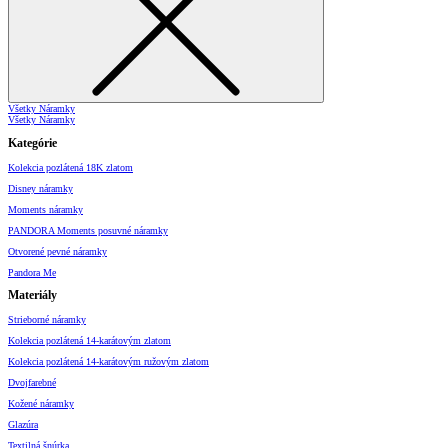
Všetky Náramky
Všetky Náramky
Kategórie
Kolekcia pozlátená 18K zlatom
Disney náramky
Moments náramky
PANDORA Moments posuvné náramky
Otvorené pevné náramky
Pandora Me
Materiály
Strieborné náramky
Kolekcia pozlátená 14-karátovým zlatom
Kolekcia pozlátená 14-karátovým ružovým zlatom
Dvojfarebné
Kožené náramky
Glazúra
Textilná šnúrka