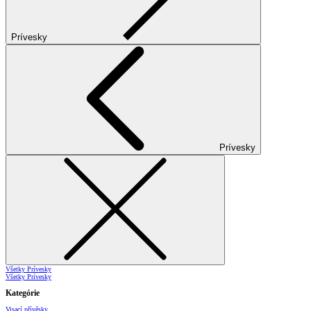
Prívesky
Prívesky
Všetky Prívesky
Všetky Prívesky
Kategórie
Visací přívěsky