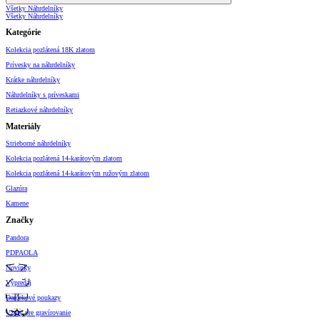
Všetky Náhrdelníky
Všetky Náhrdelníky
Kategórie
Kolekcia pozlátená 18K zlatom
Prívesky na náhrdelníky
Krátke náhrdelníky
Náhrdelníky s príveskami
Retiazkové náhrdelníky
Materiály
Strieborné náhrdelníky
Kolekcia pozlátená 14-karátovým zlatom
Kolekcia pozlátená 14-karátovým ružovým zlatom
Glazúra
Kamene
Značky
Pandora
PDPAOLA
Novinky
Výpredaj
Darčekové poukazy
Vzory pre gravírovanie