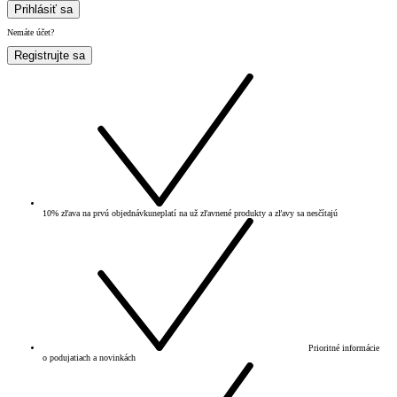
Prihlásiť sa
Nemáte účet?
Registrujte sa
10% zľava na prvú objednávku
neplatí na už zľavnené produkty a zľavy sa nesčítajú
Prioritné informácie
o podujatiach a novinkách