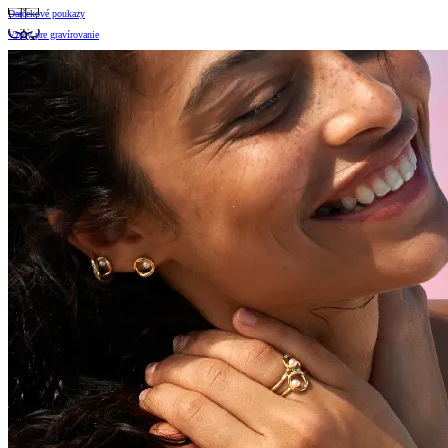
Darčekové poukazy
Vzory pre gravírovanie