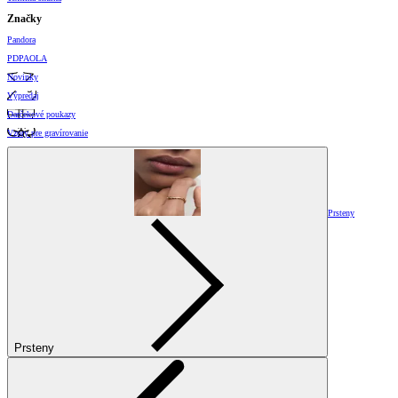
Značky
Pandora
PDPAOLA
Novinky
Výpredaj
Darčekové poukazy
Vzory pre gravírovanie
Prsteny
Prsteny