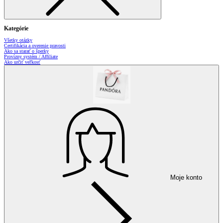
Kategórie
Všetky otázky
Certifikácia a overenie pravosti
Ako sa starať o šperky
Provízny systém / Affiliate
Ako určiť veľkosť
Moje konto