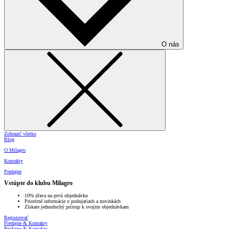
O nás
Zobraziť všetko
Blog
O Milagro
Kontakty
Predajne
Vstúpte do klubu Milagro
10% zľava na prvú objednávku
Prioritné informácie o podujatiach a novinkách
Získate jednoduchý prístup k svojim objednávkam
Registrovať
Predajne & Kontakty
Predajne & Kontakty