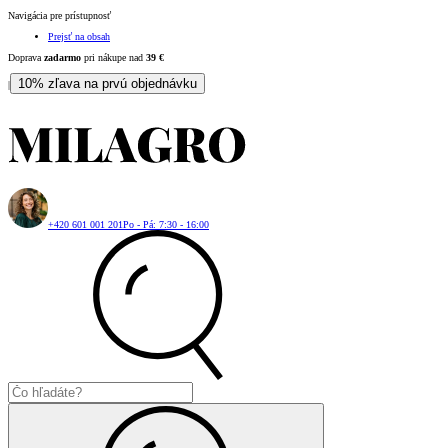
Navigácia pre prístupnosť
Prejsť na obsah
Doprava
zadarmo
pri nákupe nad
39
€
10% zľava na prvú objednávku
|
+420 601 001 201
Po - Pá: 7:30 - 16:00