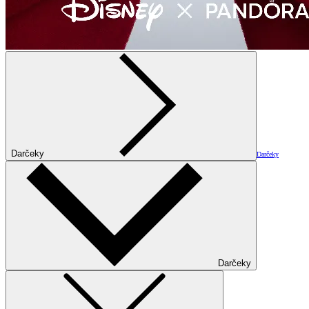
Darčeky
Darčeky
Darčeky