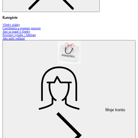
Kategórie
Všetky otázky
Certifikácia a overenie pravosti
Ako sa starať o šperky
Provízny systém / Affiliate
Ako určiť veľkosť
Moje konto