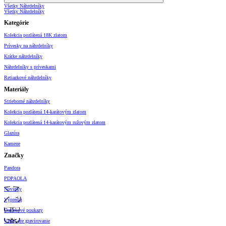
Všetky Náhrdelníky
Všetky Náhrdelníky
Kategórie
Kolekcia pozlátená 18K zlatom
Prívesky na náhrdelníky
Krátke náhrdelníky
Náhrdelníky s príveskami
Retiazkové náhrdelníky
Materiály
Strieborné náhrdelníky
Kolekcia pozlátená 14-karátovým zlatom
Kolekcia pozlátená 14-karátovým ružovým zlatom
Glazúra
Kamene
Značky
Pandora
PDPAOLA
Novinky
Výpredaj
Darčekové poukazy
Vzory pre gravírovanie