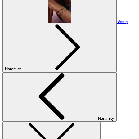
Náramky
Náramky
Náramky