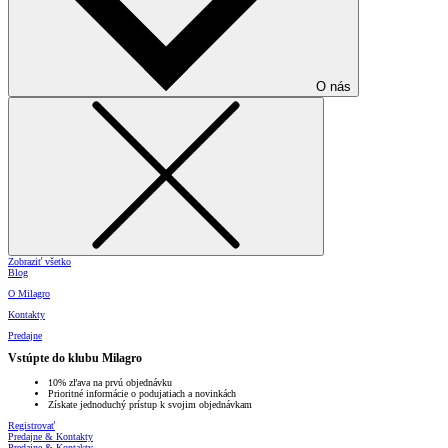
O nás
Zobraziť všetko
Blog
O Milagro
Kontakty
Predajne
Vstúpte do klubu Milagro
10% zľava na prvú objednávku
Prioritné informácie o podujatiach a novinkách
Získate jednoduchý prístup k svojim objednávkam
Registrovať
Predajne & Kontakty
Predajne & Kontakty