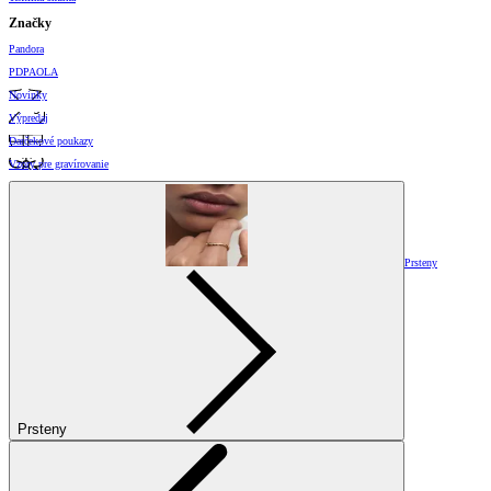
Značky
Pandora
PDPAOLA
Novinky
Výpredaj
Darčekové poukazy
Vzory pre gravírovanie
Prsteny
Prsteny