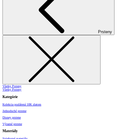
Prsteny
Všetky Prsteny
Všetky Prsteny
Kategórie
Kolekcia pozlátená 18K zlatom
Jednoduché prstene
Disney prstene
Výrazné prstene
Materiály
Strieborné materiály