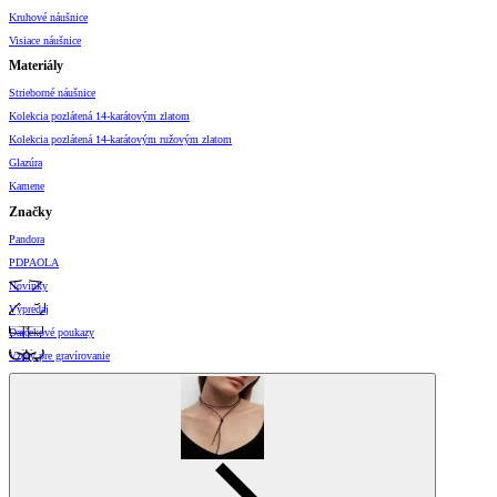
Kruhové náušnice
Visiace náušnice
Materiály
Strieborné náušnice
Kolekcia pozlátená 14-karátovým zlatom
Kolekcia pozlátená 14-karátovým ružovým zlatom
Glazúra
Kamene
Značky
Pandora
PDPAOLA
Novinky
Výpredaj
Darčekové poukazy
Vzory pre gravírovanie