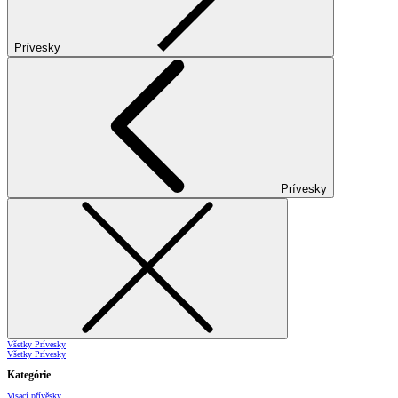
Prívesky
Prívesky
Všetky Prívesky
Všetky Prívesky
Kategórie
Visací přívěsky