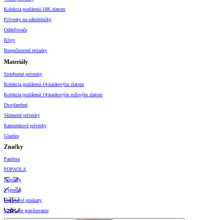
Kolekcia pozlátená 18K zlatom
Prívesky na náhrdelníky
Oddeľovače
Klipy
Bezpečnostné retiazky
Materiály
Strieborné prívesky
Kolekcia pozlátená 14-karátovým zlatom
Kolekcia pozlátená 14-karátovým ružovým zlatom
Dvojfarebné
Sklenené prívesky
Kamienkové prívesky
Glazúra
Značky
Pandora
PDPAOLA
Novinky
Výpredaj
Darčekové poukazy
Vzory pre gravírovanie