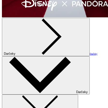
Darčeky
Darčeky
Darčeky