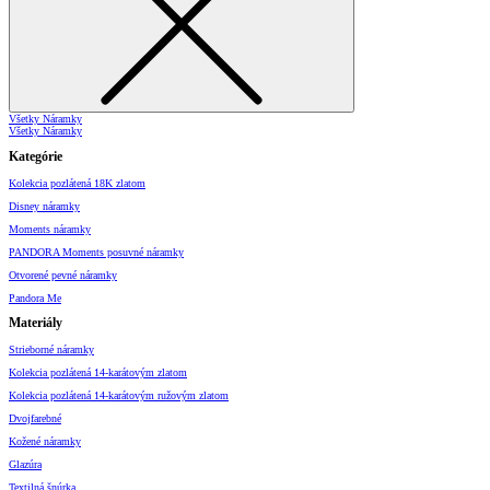
Všetky Náramky
Všetky Náramky
Kategórie
Kolekcia pozlátená 18K zlatom
Disney náramky
Moments náramky
PANDORA Moments posuvné náramky
Otvorené pevné náramky
Pandora Me
Materiály
Strieborné náramky
Kolekcia pozlátená 14-karátovým zlatom
Kolekcia pozlátená 14-karátovým ružovým zlatom
Dvojfarebné
Kožené náramky
Glazúra
Textilná šnúrka