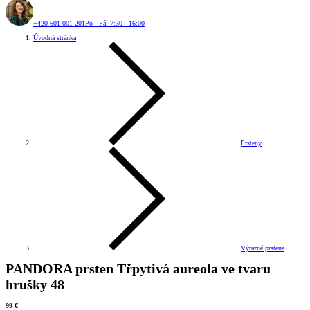
+420 601 001 201
Po - Pá: 7:30 - 16:00
Úvodná stránka
Prsteny
Výrazné prstene
PANDORA prsten Třpytivá aureola ve tvaru
hrušky 48
99 €