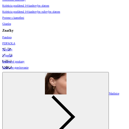
Kolekcia pozlátená 14-karátovým zlatom
Kolekcia pozlátená 14-karátovým ružovým zlatom
Prstene s kameňmi
Glazúra
Značky
Pandora
PDPAOLA
Novinky
Výpredaj
Darčekové poukazy
Vzory pre gravírovanie
Náušnice