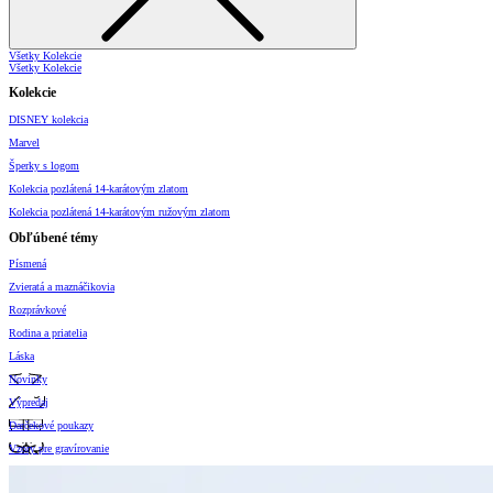
Všetky Kolekcie
Všetky Kolekcie
Kolekcie
DISNEY kolekcia
Marvel
Šperky s logom
Kolekcia pozlátená 14-karátovým zlatom
Kolekcia pozlátená 14-karátovým ružovým zlatom
Obľúbené témy
Písmená
Zvieratá a maznáčikovia
Rozprávkové
Rodina a priatelia
Láska
Novinky
Výpredaj
Darčekové poukazy
Vzory pre gravírovanie