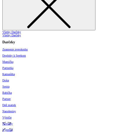
Všetky Darčeky
Všetky Darčeky
Darčeky
Znamenie zverokruhu
Doplnky k šperkom
Mamička
Partnerka
Kamarátka
Dcéra
Sestra
Babička
Partner
Deň matiek
Narodeniny
Výročie
Novinky
Výpredaj