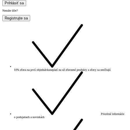
Prihlásiť sa
Nemáte účet?
Registrujte sa
10% zľava na prvú objednávku
neplatí na už zľavnené produkty a zľavy sa nesčítajú
Prioritné informácie
o podujatiach a novinkách