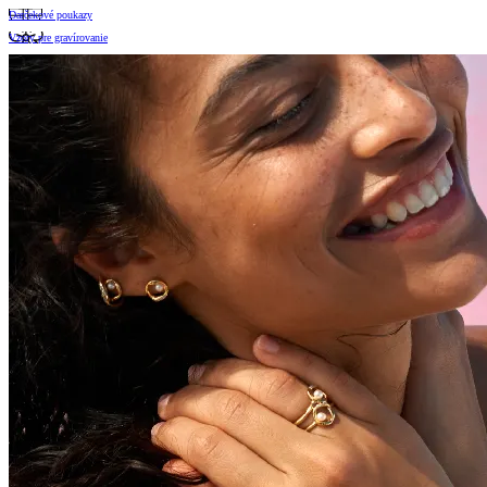
Darčekové poukazy
Vzory pre gravírovanie