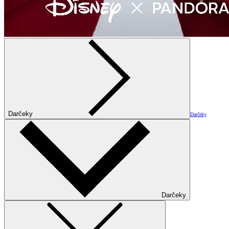
Darčeky
Darčeky
Darčeky