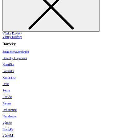
Všetky Darčeky
Všetky Darčeky
Darčeky
Znamenie zverokruhu
Doplnky k šperkom
Mamička
Partnerka
Kamarátka
Dcéra
Sestra
Babička
Partner
Deň matiek
Narodeniny
Výročie
Novinky
Výpredaj