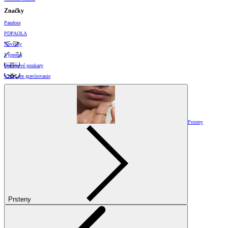
Značky
Pandora
PDPAOLA
Novinky
Výpredaj
Darčekové poukazy
Vzory pre gravírovanie
Prsteny
Prsteny