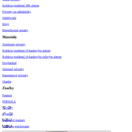
Kolekcia pozlátená 18K zlatom
Prívesky na náhrdelníky
Oddeľovače
Klipy
Bezpečnostné retiazky
Materiály
Strieborné prívesky
Kolekcia pozlátená 14-karátovým zlatom
Kolekcia pozlátená 14-karátovým ružovým zlatom
Dvojfarebné
Sklenené prívesky
Kamienkové prívesky
Glazúra
Značky
Pandora
PDPAOLA
Novinky
Výpredaj
Darčekové poukazy
Vzory pre gravírovanie