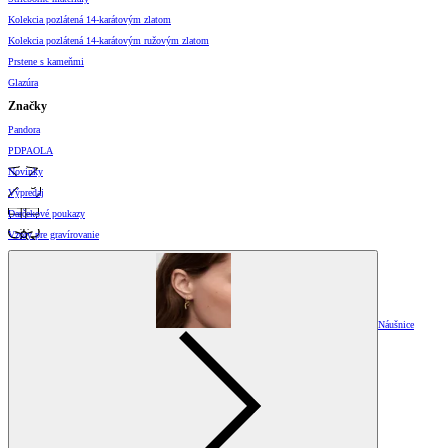
Kolekcia pozlátená 14-karátovým zlatom
Kolekcia pozlátená 14-karátovým ružovým zlatom
Prstene s kameňmi
Glazúra
Značky
Pandora
PDPAOLA
Novinky
Výpredaj
Darčekové poukazy
Vzory pre gravírovanie
Náušnice