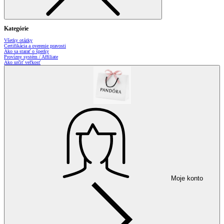
Kategórie
Všetky otázky
Certifikácia a overenie pravosti
Ako sa starať o šperky
Provízny systém / Affiliate
Ako určiť veľkosť
Moje konto