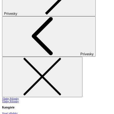
Prívesky
Prívesky
Všetky Prívesky
Všetky Prívesky
Kategórie
Visací přívěsky