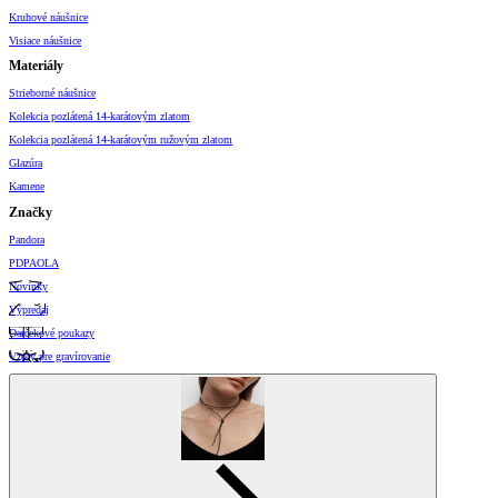
Kruhové náušnice
Visiace náušnice
Materiály
Strieborné náušnice
Kolekcia pozlátená 14-karátovým zlatom
Kolekcia pozlátená 14-karátovým ružovým zlatom
Glazúra
Kamene
Značky
Pandora
PDPAOLA
Novinky
Výpredaj
Darčekové poukazy
Vzory pre gravírovanie