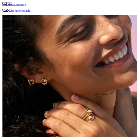
Darčekové poukazy
Vzory pre gravírovanie