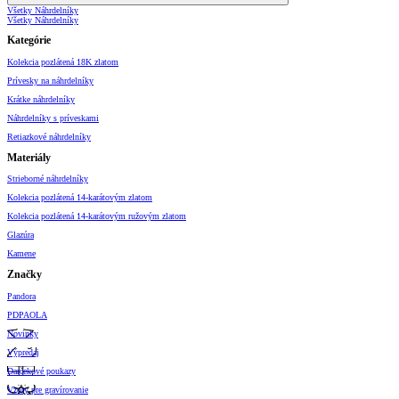
Všetky Náhrdelníky
Všetky Náhrdelníky
Kategórie
Kolekcia pozlátená 18K zlatom
Prívesky na náhrdelníky
Krátke náhrdelníky
Náhrdelníky s príveskami
Retiazkové náhrdelníky
Materiály
Strieborné náhrdelníky
Kolekcia pozlátená 14-karátovým zlatom
Kolekcia pozlátená 14-karátovým ružovým zlatom
Glazúra
Kamene
Značky
Pandora
PDPAOLA
Novinky
Výpredaj
Darčekové poukazy
Vzory pre gravírovanie