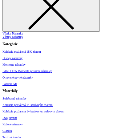
Všetky Náramky
Všetky Náramky
Kategórie
Kolekcia pozlátená 18K zlatom
Disney náramky
Moments náramky
PANDORA Moments posuvné náramky
Otvorené pevné náramky
Pandora Me
Materiály
Strieborné náramky
Kolekcia pozlátená 14-karátovým zlatom
Kolekcia pozlátená 14-karátovým ružovým zlatom
Dvojfarebné
Kožené náramky
Glazúra
Textilná šnúrka