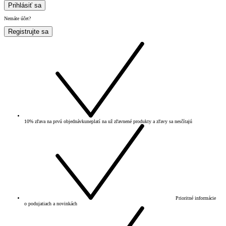
Prihlásiť sa
Nemáte účet?
Registrujte sa
10% zľava na prvú objednávku
neplatí na už zľavnené produkty a zľavy sa nesčítajú
Prioritné informácie
o podujatiach a novinkách