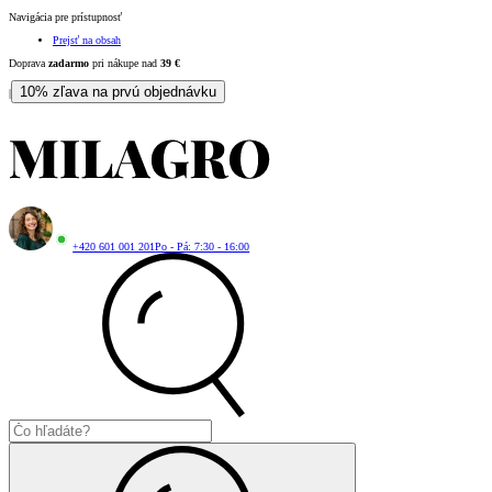
Navigácia pre prístupnosť
Prejsť na obsah
Doprava
zadarmo
pri nákupe nad
39
€
10% zľava na prvú objednávku
|
+420 601 001 201
Po - Pá: 7:30 - 16:00