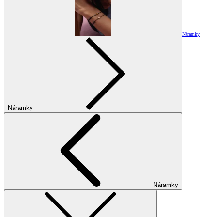
Náramky
Náramky
Náramky