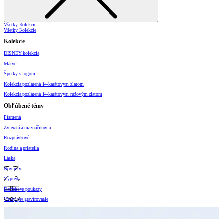
Všetky Kolekcie
Všetky Kolekcie
Kolekcie
DISNEY kolekcia
Marvel
Šperky s logom
Kolekcia pozlátená 14-karátovým zlatom
Kolekcia pozlátená 14-karátovým ružovým zlatom
Obľúbené témy
Písmená
Zvieratá a maznáčikovia
Rozprávkové
Rodina a priatelia
Láska
Novinky
Výpredaj
Darčekové poukazy
Vzory pre gravírovanie