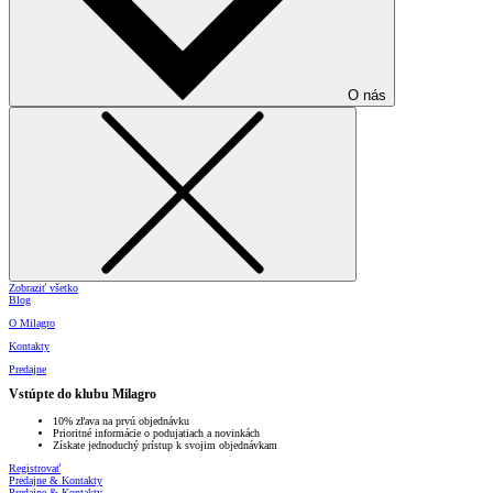
O nás
Zobraziť všetko
Blog
O Milagro
Kontakty
Predajne
Vstúpte do klubu Milagro
10% zľava na prvú objednávku
Prioritné informácie o podujatiach a novinkách
Získate jednoduchý prístup k svojim objednávkam
Registrovať
Predajne & Kontakty
Predajne & Kontakty