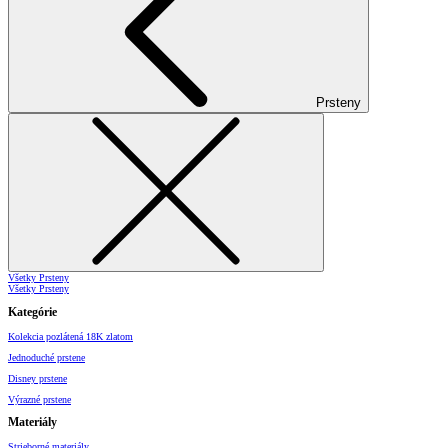
Prsteny
Všetky Prsteny
Všetky Prsteny
Kategórie
Kolekcia pozlátená 18K zlatom
Jednoduché prstene
Disney prstene
Výrazné prstene
Materiály
Strieborné materiály