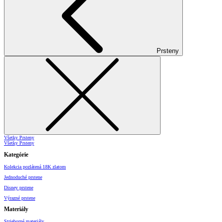
Prsteny
Všetky Prsteny
Všetky Prsteny
Kategórie
Kolekcia pozlátená 18K zlatom
Jednoduché prstene
Disney prstene
Výrazné prstene
Materiály
Strieborné materiály