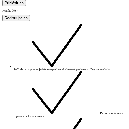
Prihlásiť sa
Nemáte účet?
Registrujte sa
10% zľava na prvú objednávku
neplatí na už zľavnené produkty a zľavy sa nesčítajú
Prioritné informácie
o podujatiach a novinkách