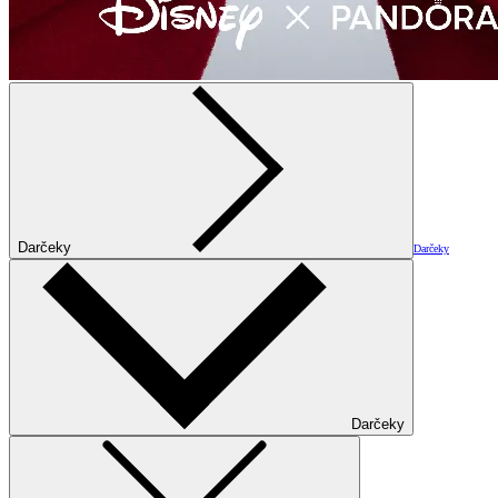
Darčeky
Darčeky
Darčeky