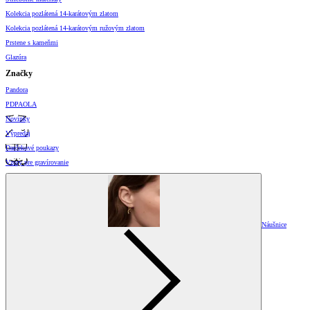
Kolekcia pozlátená 14-karátovým zlatom
Kolekcia pozlátená 14-karátovým ružovým zlatom
Prstene s kameňmi
Glazúra
Značky
Pandora
PDPAOLA
Novinky
Výpredaj
Darčekové poukazy
Vzory pre gravírovanie
Náušnice