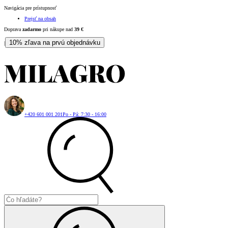
Navigácia pre prístupnosť
Prejsť na obsah
Doprava
zadarmo
pri nákupe nad
39
€
10% zľava na prvú objednávku
|
+420 601 001 201
Po - Pá: 7:30 - 16:00