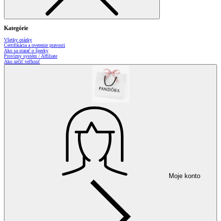
Kategórie
Všetky otázky
Certifikácia a overenie pravosti
Ako sa starať o šperky
Provízny systém / Affiliate
Ako určiť veľkosť
Moje konto