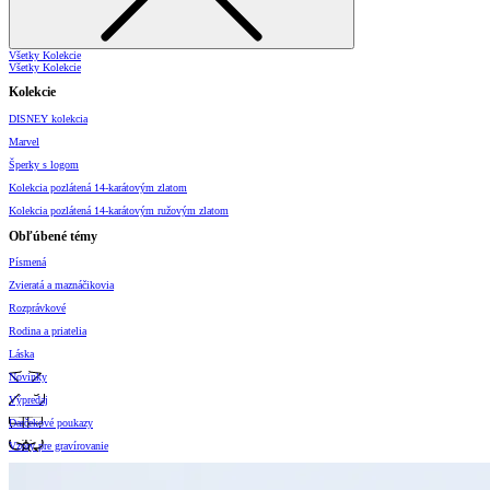
Všetky Kolekcie
Všetky Kolekcie
Kolekcie
DISNEY kolekcia
Marvel
Šperky s logom
Kolekcia pozlátená 14-karátovým zlatom
Kolekcia pozlátená 14-karátovým ružovým zlatom
Obľúbené témy
Písmená
Zvieratá a maznáčikovia
Rozprávkové
Rodina a priatelia
Láska
Novinky
Výpredaj
Darčekové poukazy
Vzory pre gravírovanie