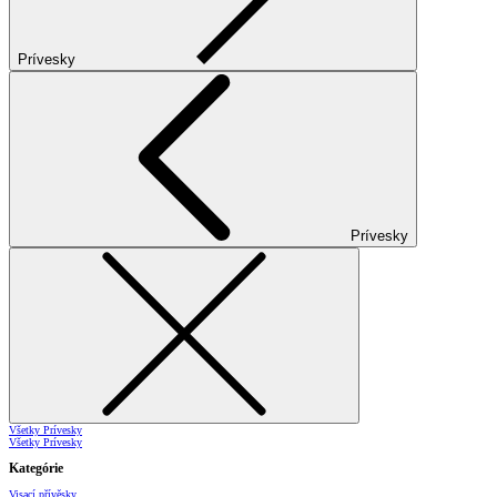
Prívesky
Prívesky
Všetky Prívesky
Všetky Prívesky
Kategórie
Visací přívěsky