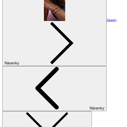
Náramky
Náramky
Náramky