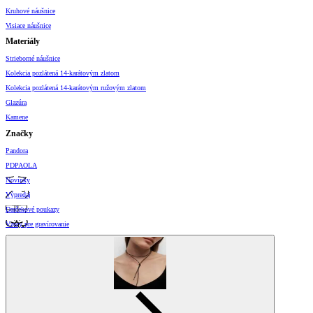
Kruhové náušnice
Visiace náušnice
Materiály
Strieborné náušnice
Kolekcia pozlátená 14-karátovým zlatom
Kolekcia pozlátená 14-karátovým ružovým zlatom
Glazúra
Kamene
Značky
Pandora
PDPAOLA
Novinky
Výpredaj
Darčekové poukazy
Vzory pre gravírovanie