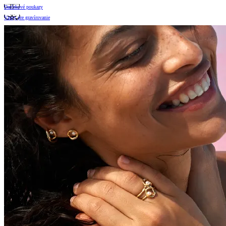
Darčekové poukazy
Vzory pre gravírovanie