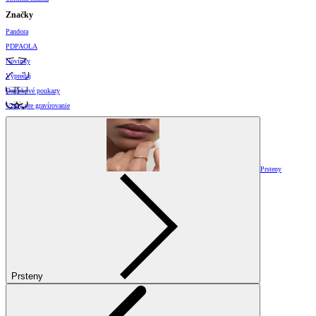
Značky
Pandora
PDPAOLA
Novinky
Výpredaj
Darčekové poukazy
Vzory pre gravírovanie
Prsteny
Prsteny