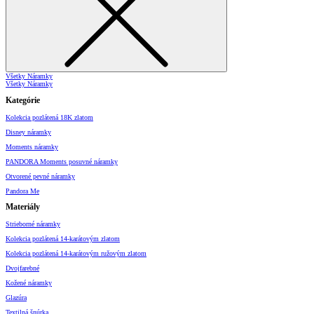
Všetky Náramky
Všetky Náramky
Kategórie
Kolekcia pozlátená 18K zlatom
Disney náramky
Moments náramky
PANDORA Moments posuvné náramky
Otvorené pevné náramky
Pandora Me
Materiály
Strieborné náramky
Kolekcia pozlátená 14-karátovým zlatom
Kolekcia pozlátená 14-karátovým ružovým zlatom
Dvojfarebné
Kožené náramky
Glazúra
Textilná šnúrka