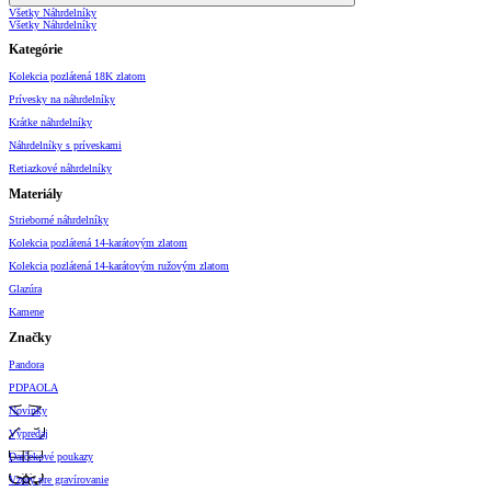
Všetky Náhrdelníky
Všetky Náhrdelníky
Kategórie
Kolekcia pozlátená 18K zlatom
Prívesky na náhrdelníky
Krátke náhrdelníky
Náhrdelníky s príveskami
Retiazkové náhrdelníky
Materiály
Strieborné náhrdelníky
Kolekcia pozlátená 14-karátovým zlatom
Kolekcia pozlátená 14-karátovým ružovým zlatom
Glazúra
Kamene
Značky
Pandora
PDPAOLA
Novinky
Výpredaj
Darčekové poukazy
Vzory pre gravírovanie