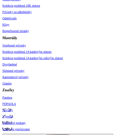
Kolekcia pozlátená 18K zlatom
Prívesky na náhrdelníky
Oddeľovače
Klipy
Bezpečnostné retiazky
Materiály
Strieborné prívesky
Kolekcia pozlátená 14-karátovým zlatom
Kolekcia pozlátená 14-karátovým ružovým zlatom
Dvojfarebné
Sklenené prívesky
Kamienkové prívesky
Glazúra
Značky
Pandora
PDPAOLA
Novinky
Výpredaj
Darčekové poukazy
Vzory pre gravírovanie