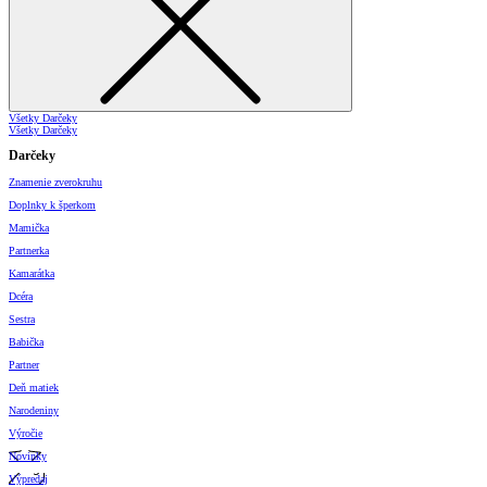
Všetky Darčeky
Všetky Darčeky
Darčeky
Znamenie zverokruhu
Doplnky k šperkom
Mamička
Partnerka
Kamarátka
Dcéra
Sestra
Babička
Partner
Deň matiek
Narodeniny
Výročie
Novinky
Výpredaj