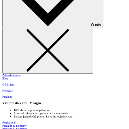
O nás
Zobraziť všetko
Blog
O Milagro
Kontakty
Predajne
Vstúpte do klubu Milagro
10% zľava na prvú objednávku
Prioritné informácie o podujatiach a novinkách
Získate jednoduchý prístup k svojim objednávkam
Registrovať
Predajne & Kontakty
Predajne & Kontakty