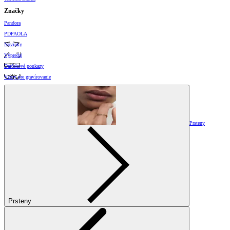
Značky
Pandora
PDPAOLA
Novinky
Výpredaj
Darčekové poukazy
Vzory pre gravírovanie
Prsteny
Prsteny