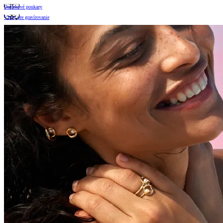
Darčekové poukazy
Vzory pre gravírovanie