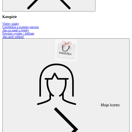
Kategórie
Všetky otázky
Certifikácia a overenie pravosti
Ako sa starať o šperky
Provízny systém / Affiliate
Ako určiť veľkosť
Moje konto