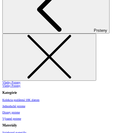
Prsteny
Všetky Prsteny
Všetky Prsteny
Kategórie
Kolekcia pozlátená 18K zlatom
Jednoduché prstene
Disney prstene
Výrazné prstene
Materiály
Strieborné materiály