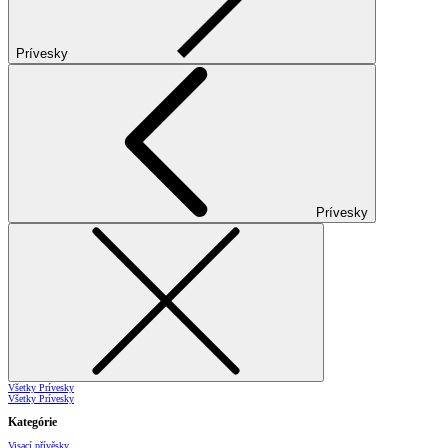
Prívesky
Prívesky
Všetky Prívesky
Všetky Prívesky
Kategórie
Visací přívěsky