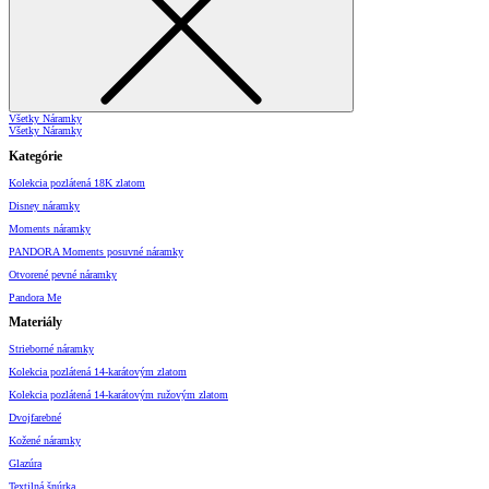
Všetky Náramky
Všetky Náramky
Kategórie
Kolekcia pozlátená 18K zlatom
Disney náramky
Moments náramky
PANDORA Moments posuvné náramky
Otvorené pevné náramky
Pandora Me
Materiály
Strieborné náramky
Kolekcia pozlátená 14-karátovým zlatom
Kolekcia pozlátená 14-karátovým ružovým zlatom
Dvojfarebné
Kožené náramky
Glazúra
Textilná šnúrka