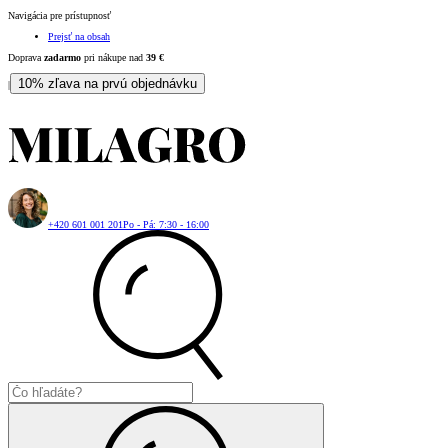
Navigácia pre prístupnosť
Prejsť na obsah
Doprava
zadarmo
pri nákupe nad
39
€
10% zľava na prvú objednávku
|
+420 601 001 201
Po - Pá: 7:30 - 16:00