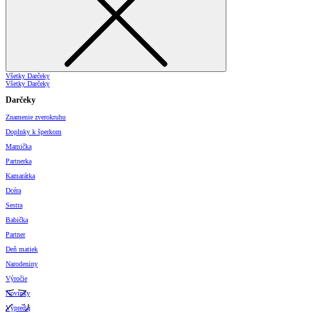
Všetky Darčeky
Všetky Darčeky
Darčeky
Znamenie zverokruhu
Doplnky k šperkom
Mamička
Partnerka
Kamarátka
Dcéra
Sestra
Babička
Partner
Deň matiek
Narodeniny
Výročie
Novinky
Výpredaj