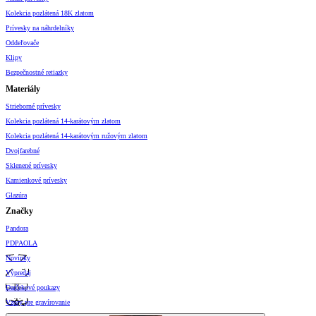
Kolekcia pozlátená 18K zlatom
Prívesky na náhrdelníky
Oddeľovače
Klipy
Bezpečnostné retiazky
Materiály
Strieborné prívesky
Kolekcia pozlátená 14-karátovým zlatom
Kolekcia pozlátená 14-karátovým ružovým zlatom
Dvojfarebné
Sklenené prívesky
Kamienkové prívesky
Glazúra
Značky
Pandora
PDPAOLA
Novinky
Výpredaj
Darčekové poukazy
Vzory pre gravírovanie