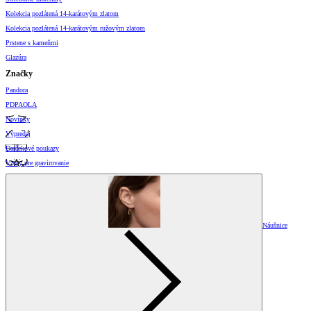
Kolekcia pozlátená 14-karátovým zlatom
Kolekcia pozlátená 14-karátovým ružovým zlatom
Prstene s kameňmi
Glazúra
Značky
Pandora
PDPAOLA
Novinky
Výpredaj
Darčekové poukazy
Vzory pre gravírovanie
Náušnice