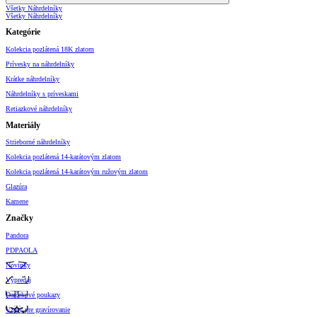
Všetky Náhrdelníky
Všetky Náhrdelníky
Kategórie
Kolekcia pozlátená 18K zlatom
Prívesky na náhrdelníky
Krátke náhrdelníky
Náhrdelníky s príveskami
Retiazkové náhrdelníky
Materiály
Strieborné náhrdelníky
Kolekcia pozlátená 14-karátovým zlatom
Kolekcia pozlátená 14-karátovým ružovým zlatom
Glazúra
Kamene
Značky
Pandora
PDPAOLA
Novinky
Výpredaj
Darčekové poukazy
Vzory pre gravírovanie