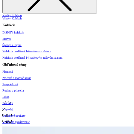
Všetky Kolekcie
Všetky Kolekcie
Kolekcie
DISNEY kolekcia
Marvel
Šperky s logom
Kolekcia pozlátená 14-karátovým zlatom
Kolekcia pozlátená 14-karátovým ružovým zlatom
Obľúbené témy
Písmená
Zvieratá a maznáčikovia
Rozprávkové
Rodina a priatelia
Láska
Novinky
Výpredaj
Darčekové poukazy
Vzory pre gravírovanie