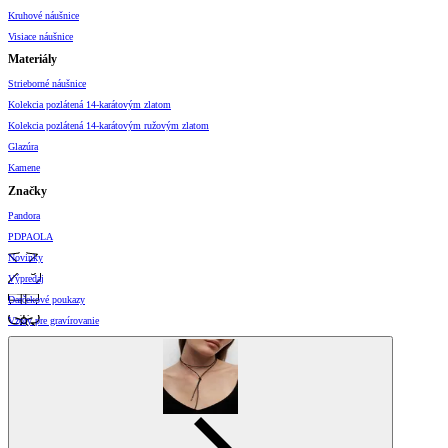
Kruhové náušnice
Visiace náušnice
Materiály
Strieborné náušnice
Kolekcia pozlátená 14-karátovým zlatom
Kolekcia pozlátená 14-karátovým ružovým zlatom
Glazúra
Kamene
Značky
Pandora
PDPAOLA
Novinky
Výpredaj
Darčekové poukazy
Vzory pre gravírovanie