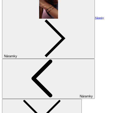
Náramky
Náramky
Náramky