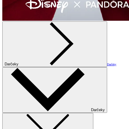
Darčeky
Darčeky
Darčeky