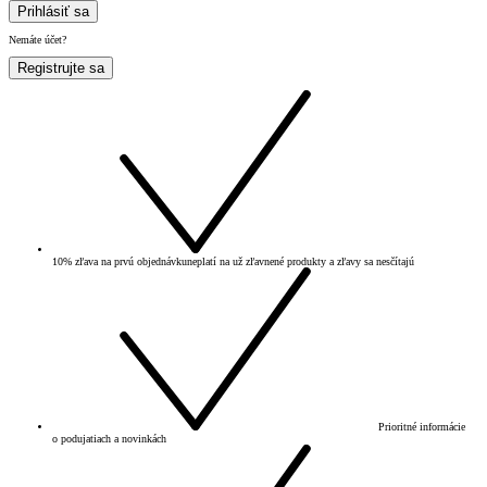
Prihlásiť sa
Nemáte účet?
Registrujte sa
10% zľava na prvú objednávku
neplatí na už zľavnené produkty a zľavy sa nesčítajú
Prioritné informácie
o podujatiach a novinkách