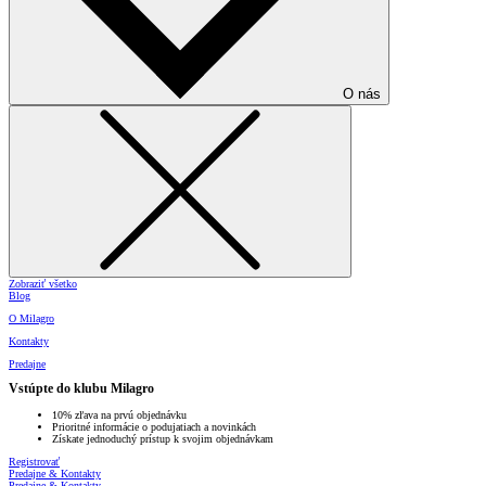
O nás
Zobraziť všetko
Blog
O Milagro
Kontakty
Predajne
Vstúpte do klubu Milagro
10% zľava na prvú objednávku
Prioritné informácie o podujatiach a novinkách
Získate jednoduchý prístup k svojim objednávkam
Registrovať
Predajne & Kontakty
Predajne & Kontakty