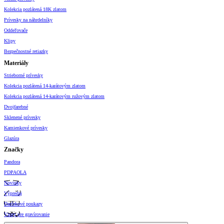
Kolekcia pozlátená 18K zlatom
Prívesky na náhrdelníky
Oddeľovače
Klipy
Bezpečnostné retiazky
Materiály
Strieborné prívesky
Kolekcia pozlátená 14-karátovým zlatom
Kolekcia pozlátená 14-karátovým ružovým zlatom
Dvojfarebné
Sklenené prívesky
Kamienkové prívesky
Glazúra
Značky
Pandora
PDPAOLA
Novinky
Výpredaj
Darčekové poukazy
Vzory pre gravírovanie