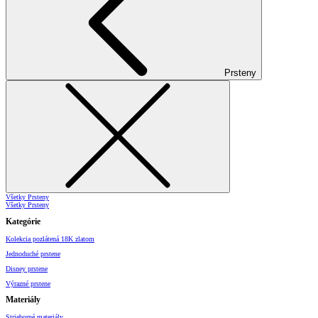
Prsteny
Všetky Prsteny
Všetky Prsteny
Kategórie
Kolekcia pozlátená 18K zlatom
Jednoduché prstene
Disney prstene
Výrazné prstene
Materiály
Strieborné materiály