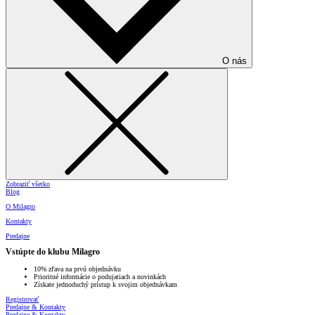
O nás
Zobraziť všetko
Blog
O Milagro
Kontakty
Predajne
Vstúpte do klubu Milagro
10% zľava na prvú objednávku
Prioritné informácie o podujatiach a novinkách
Získate jednoduchý prístup k svojim objednávkam
Registrovať
Predajne & Kontakty
Predajne & Kontakty