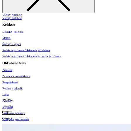
Všetky Kolekcie
Všetky Kolekcie
Kolekcie
DISNEY kolekcia
Marvel
Šperky s logom
Kolekcia pozlátená 14-karátovým zlatom
Kolekcia pozlátená 14-karátovým ružovým zlatom
Obľúbené témy
Písmená
Zvieratá a maznáčikovia
Rozprávkové
Rodina a priatelia
Láska
Novinky
Výpredaj
Darčekové poukazy
Vzory pre gravírovanie