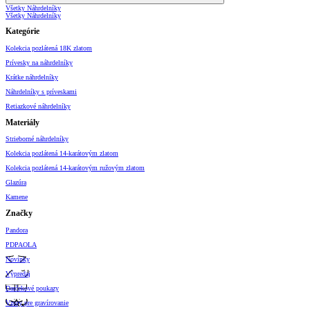
Všetky Náhrdelníky
Všetky Náhrdelníky
Kategórie
Kolekcia pozlátená 18K zlatom
Prívesky na náhrdelníky
Krátke náhrdelníky
Náhrdelníky s príveskami
Retiazkové náhrdelníky
Materiály
Strieborné náhrdelníky
Kolekcia pozlátená 14-karátovým zlatom
Kolekcia pozlátená 14-karátovým ružovým zlatom
Glazúra
Kamene
Značky
Pandora
PDPAOLA
Novinky
Výpredaj
Darčekové poukazy
Vzory pre gravírovanie