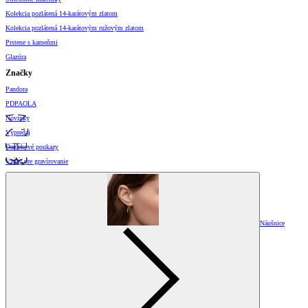
Kolekcia pozlátená 14-karátovým zlatom
Kolekcia pozlátená 14-karátovým ružovým zlatom
Prstene s kameňmi
Glazúra
Značky
Pandora
PDPAOLA
Novinky
Výpredaj
Darčekové poukazy
Vzory pre gravírovanie
Náušnice