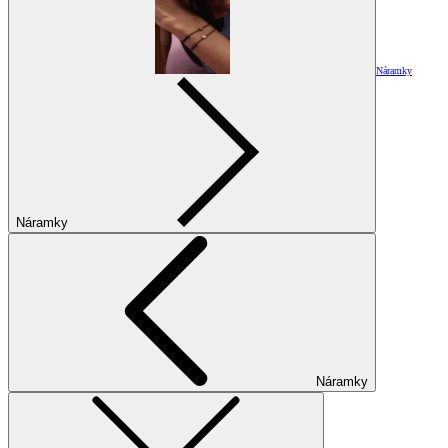
Náramky
Náramky
Náramky