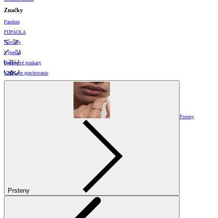
Značky
Pandora
PDPAOLA
Novinky
Výpredaj
Darčekové poukazy
Vzory pre gravírovanie
Prsteny
Prsteny