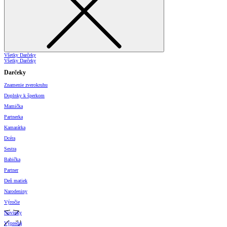
Všetky Darčeky
Všetky Darčeky
Darčeky
Znamenie zverokruhu
Doplnky k šperkom
Mamička
Partnerka
Kamarátka
Dcéra
Sestra
Babička
Partner
Deň matiek
Narodeniny
Výročie
Novinky
Výpredaj