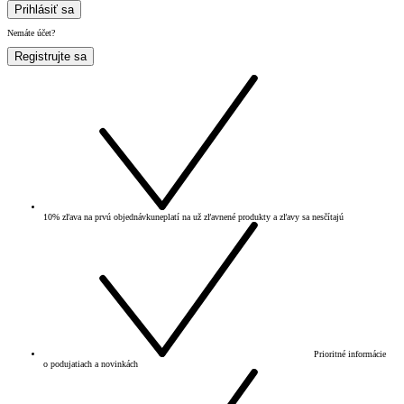
Prihlásiť sa
Nemáte účet?
Registrujte sa
10% zľava na prvú objednávku
neplatí na už zľavnené produkty a zľavy sa nesčítajú
Prioritné informácie
o podujatiach a novinkách