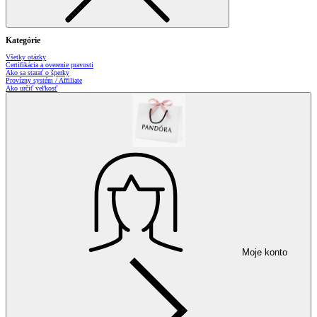
Kategórie
Všetky otázky
Certifikácia a overenie pravosti
Ako sa starať o šperky
Provízny systém / Affiliate
Ako určiť veľkosť
Moje konto