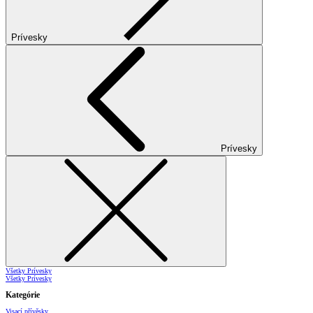
Prívesky
Prívesky
Všetky Prívesky
Všetky Prívesky
Kategórie
Visací přívěsky