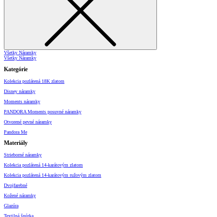
Všetky Náramky
Všetky Náramky
Kategórie
Kolekcia pozlátená 18K zlatom
Disney náramky
Moments náramky
PANDORA Moments posuvné náramky
Otvorené pevné náramky
Pandora Me
Materiály
Strieborné náramky
Kolekcia pozlátená 14-karátovým zlatom
Kolekcia pozlátená 14-karátovým ružovým zlatom
Dvojfarebné
Kožené náramky
Glazúra
Textilná šnúrka