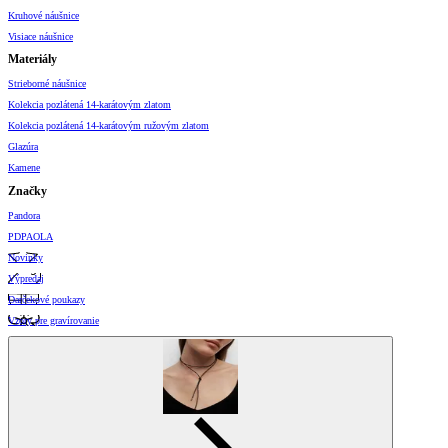
Kruhové náušnice
Visiace náušnice
Materiály
Strieborné náušnice
Kolekcia pozlátená 14-karátovým zlatom
Kolekcia pozlátená 14-karátovým ružovým zlatom
Glazúra
Kamene
Značky
Pandora
PDPAOLA
Novinky
Výpredaj
Darčekové poukazy
Vzory pre gravírovanie