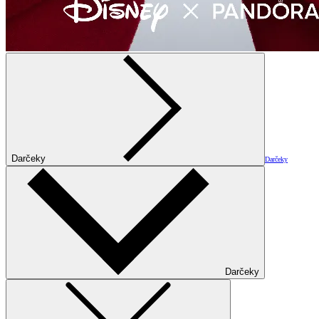
Darčeky
Darčeky
Darčeky