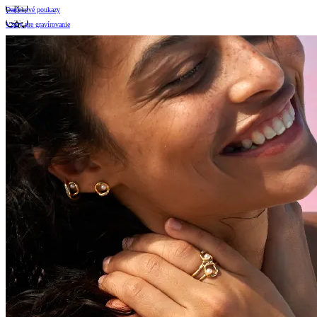
Darčekové poukazy
Vzory pre gravírovanie