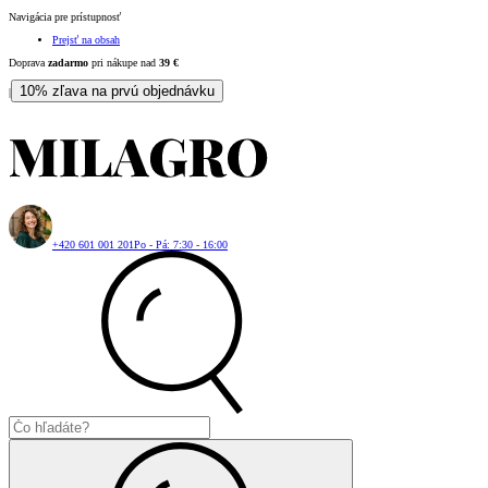
Navigácia pre prístupnosť
Prejsť na obsah
Doprava
zadarmo
pri nákupe nad
39
€
10% zľava na prvú objednávku
|
+420 601 001 201
Po - Pá: 7:30 - 16:00