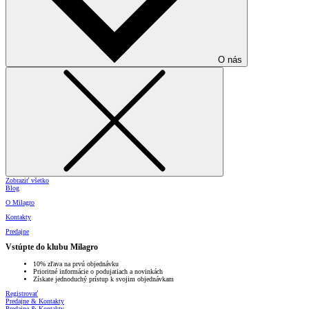
O nás
Zobraziť všetko
Blog
O Milagro
Kontakty
Predajne
Vstúpte do klubu Milagro
10% zľava na prvú objednávku
Prioritné informácie o podujatiach a novinkách
Získate jednoduchý prístup k svojim objednávkam
Registrovať
Predajne & Kontakty
Predajne & Kontakty