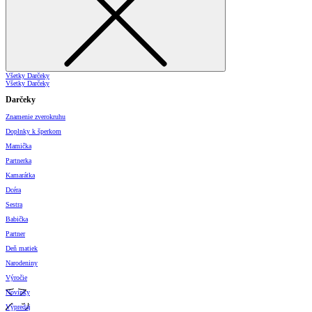
Všetky Darčeky
Všetky Darčeky
Darčeky
Znamenie zverokruhu
Doplnky k šperkom
Mamička
Partnerka
Kamarátka
Dcéra
Sestra
Babička
Partner
Deň matiek
Narodeniny
Výročie
Novinky
Výpredaj