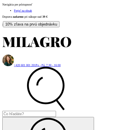
Navigácia pre prístupnosť
Prejsť na obsah
Doprava
zadarmo
pri nákupe nad
39
€
10% zľava na prvú objednávku
|
+420 601 001 201
Po - Pá: 7:30 - 16:00