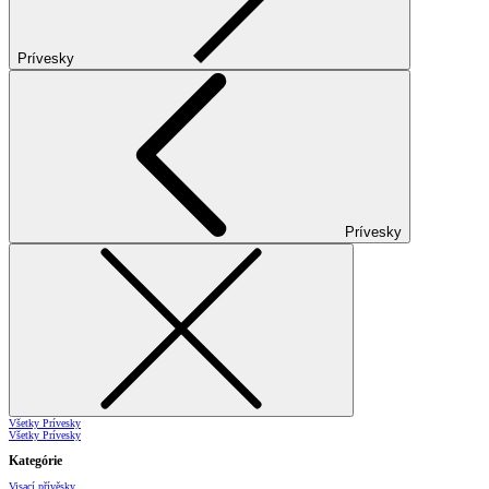
Prívesky
Prívesky
Všetky Prívesky
Všetky Prívesky
Kategórie
Visací přívěsky