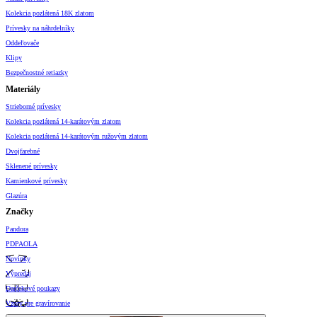
Kolekcia pozlátená 18K zlatom
Prívesky na náhrdelníky
Oddeľovače
Klipy
Bezpečnostné retiazky
Materiály
Strieborné prívesky
Kolekcia pozlátená 14-karátovým zlatom
Kolekcia pozlátená 14-karátovým ružovým zlatom
Dvojfarebné
Sklenené prívesky
Kamienkové prívesky
Glazúra
Značky
Pandora
PDPAOLA
Novinky
Výpredaj
Darčekové poukazy
Vzory pre gravírovanie