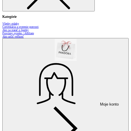
Kategórie
Všetky otázky
Certifikácia a overenie pravosti
Ako sa starať o šperky
Provízny systém / Affiliate
Ako určiť veľkosť
Moje konto