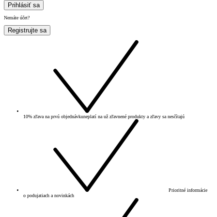
Prihlásiť sa
Nemáte účet?
Registrujte sa
10% zľava na prvú objednávku
neplatí na už zľavnené produkty a zľavy sa nesčítajú
Prioritné informácie
o podujatiach a novinkách