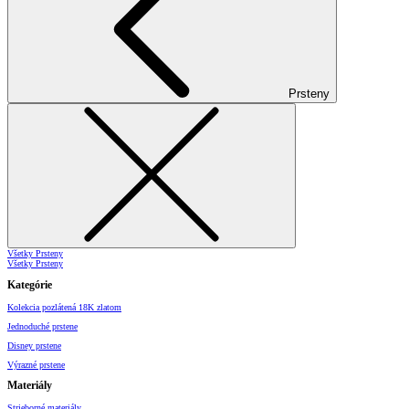
Prsteny
Všetky Prsteny
Všetky Prsteny
Kategórie
Kolekcia pozlátená 18K zlatom
Jednoduché prstene
Disney prstene
Výrazné prstene
Materiály
Strieborné materiály