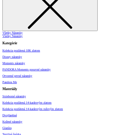
Všetky Náramky
Všetky Náramky
Kategórie
Kolekcia pozlátená 18K zlatom
Disney náramky
Moments náramky
PANDORA Moments posuvné náramky
Otvorené pevné náramky
Pandora Me
Materiály
Strieborné náramky
Kolekcia pozlátená 14-karátovým zlatom
Kolekcia pozlátená 14-karátovým ružovým zlatom
Dvojfarebné
Kožené náramky
Glazúra
Textilná šnúrka