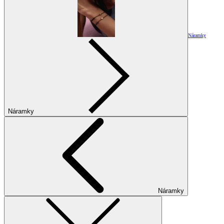
Náramky
Náramky
Náramky