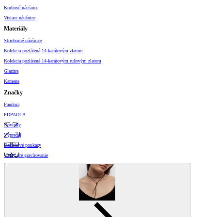
Kruhové náušnice
Visiace náušnice
Materiály
Strieborné náušnice
Kolekcia pozlátená 14-karátovým zlatom
Kolekcia pozlátená 14-karátovým ružovým zlatom
Glazúra
Kamene
Značky
Pandora
PDPAOLA
Novinky
Výpredaj
Darčekové poukazy
Vzory pre gravírovanie