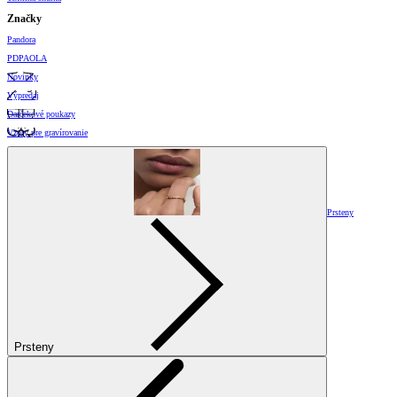
Značky
Pandora
PDPAOLA
Novinky
Výpredaj
Darčekové poukazy
Vzory pre gravírovanie
Prsteny
Prsteny