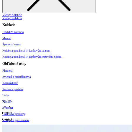
Všetky Kolekcie
Všetky Kolekcie
Kolekcie
DISNEY kolekcia
Marvel
Šperky s logom
Kolekcia pozlátená 14-karátovým zlatom
Kolekcia pozlátená 14-karátovým ružovým zlatom
Obľúbené témy
Písmená
Zvieratá a maznáčikovia
Rozprávkové
Rodina a priatelia
Láska
Novinky
Výpredaj
Darčekové poukazy
Vzory pre gravírovanie