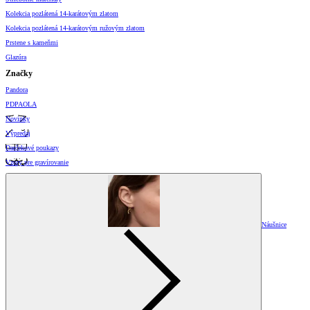
Kolekcia pozlátená 14-karátovým zlatom
Kolekcia pozlátená 14-karátovým ružovým zlatom
Prstene s kameňmi
Glazúra
Značky
Pandora
PDPAOLA
Novinky
Výpredaj
Darčekové poukazy
Vzory pre gravírovanie
Náušnice