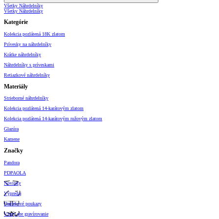
Všetky Náhrdelníky
Všetky Náhrdelníky
Kategórie
Kolekcia pozlátená 18K zlatom
Prívesky na náhrdelníky
Krátke náhrdelníky
Náhrdelníky s príveskami
Retiazkové náhrdelníky
Materiály
Strieborné náhrdelníky
Kolekcia pozlátená 14-karátovým zlatom
Kolekcia pozlátená 14-karátovým ružovým zlatom
Glazúra
Kamene
Značky
Pandora
PDPAOLA
Novinky
Výpredaj
Darčekové poukazy
Vzory pre gravírovanie