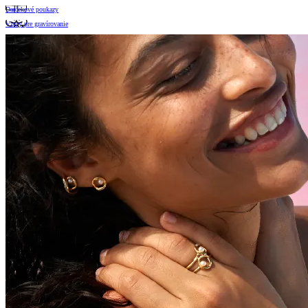
Darčekové poukazy
Vzory pre gravírovanie