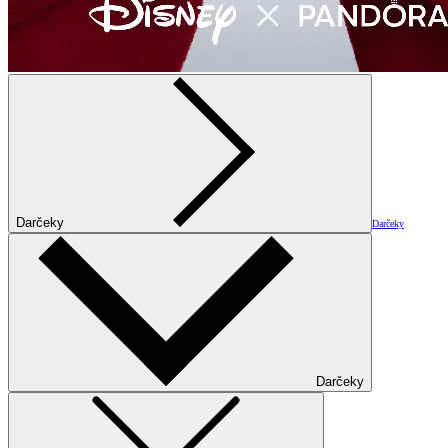
Darčeky
Darčeky
Darčeky