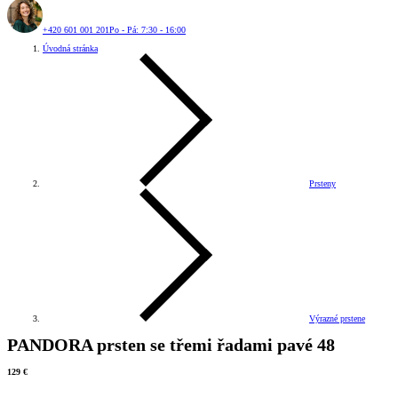
+420 601 001 201
Po - Pá: 7:30 - 16:00
Úvodná stránka
Prsteny
Výrazné prstene
PANDORA prsten se třemi řadami pavé 48
129 €