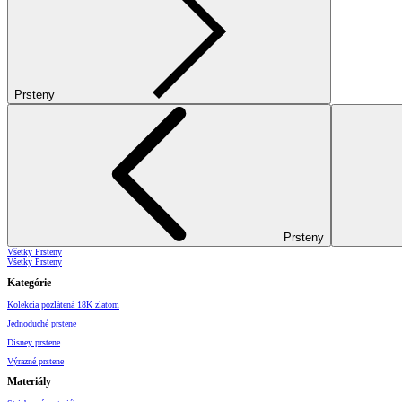
Prsteny
Prsteny
Všetky Prsteny
Všetky Prsteny
Kategórie
Kolekcia pozlátená 18K zlatom
Jednoduché prstene
Disney prstene
Výrazné prstene
Materiály