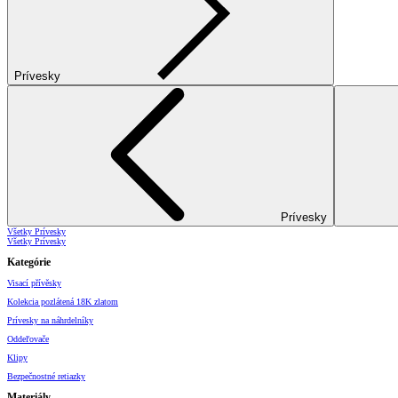
Prívesky
Prívesky
Všetky Prívesky
Všetky Prívesky
Kategórie
Visací přívěsky
Kolekcia pozlátená 18K zlatom
Prívesky na náhrdelníky
Oddeľovače
Klipy
Bezpečnostné retiazky
Materiály