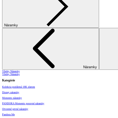
Náramky
Náramky
Všetky Náramky
Všetky Náramky
Kategórie
Kolekcia pozlátená 18K zlatom
Disney náramky
Moments náramky
PANDORA Moments posuvné náramky
Otvorené pevné náramky
Pandora Me