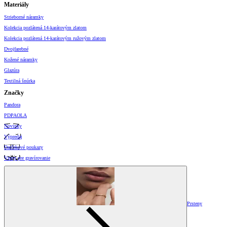
Materiály
Strieborné náramky
Kolekcia pozlátená 14-karátovým zlatom
Kolekcia pozlátená 14-karátovým ružovým zlatom
Dvojfarebné
Kožené náramky
Glazúra
Textilná šnúrka
Značky
Pandora
PDPAOLA
Novinky
Výpredaj
Darčekové poukazy
Vzory pre gravírovanie
Prsteny