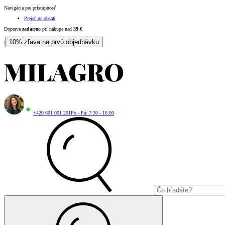
Navigácia pre prístupnosť
Prejsť na obsah
Doprava
zadarmo
pri nákupe nad
39
€
10% zľava na prvú objednávku
|
+420 601 001 201
Po - Pá: 7:30 - 16:00