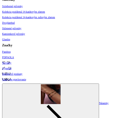
Strieborné prívesky
Kolekcia pozlátená 14-karátovým zlatom
Kolekcia pozlátená 14-karátovým ružovým zlatom
Dvojfarebné
Sklenené prívesky
Kamienkové prívesky
Glazúra
Značky
Pandora
PDPAOLA
Novinky
Výpredaj
Darčekové poukazy
Vzory pre gravírovanie
Náramky