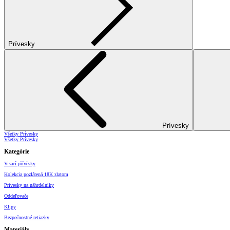
Prívesky
Prívesky
Všetky Prívesky
Všetky Prívesky
Kategórie
Visací přívěsky
Kolekcia pozlátená 18K zlatom
Prívesky na náhrdelníky
Oddeľovače
Klipy
Bezpečnostné retiazky
Materiály