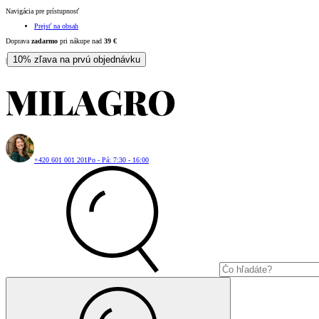
Navigácia pre prístupnosť
Prejsť na obsah
Doprava
zadarmo
pri nákupe nad
39
€
10% zľava na prvú objednávku
|
+420 601 001 201
Po - Pá: 7:30 - 16:00