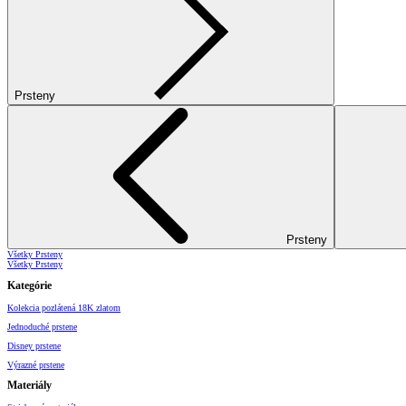
Prsteny
Prsteny
Všetky Prsteny
Všetky Prsteny
Kategórie
Kolekcia pozlátená 18K zlatom
Jednoduché prstene
Disney prstene
Výrazné prstene
Materiály