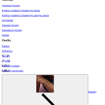
Strieborné prívesky
Kolekcia pozlátená 14-karátovým zlatom
Kolekcia pozlátená 14-karátovým ružovým zlatom
Dvojfarebné
Sklenené prívesky
Kamienkové prívesky
Glazúra
Značky
Pandora
PDPAOLA
Novinky
Výpredaj
Darčekové poukazy
Vzory pre gravírovanie
Náramky