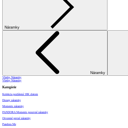
Náramky
Náramky
Všetky Náramky
Všetky Náramky
Kategórie
Kolekcia pozlátená 18K zlatom
Disney náramky
Moments náramky
PANDORA Moments posuvné náramky
Otvorené pevné náramky
Pandora Me