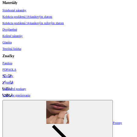
Materiály
Strieborné náramky
Kolekcia pozlátená 14-karátovým zlatom
Kolekcia pozlátená 14-karátovým ružovým zlatom
Dvojfarebné
Kožené náramky
Glazúra
Textilná šnúrka
Značky
Pandora
PDPAOLA
Novinky
Výpredaj
Darčekové poukazy
Vzory pre gravírovanie
Prsteny