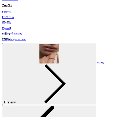
Značky
Pandora
PDPAOLA
Novinky
Výpredaj
Darčekové poukazy
Vzory pre gravírovanie
Prsteny
Prsteny