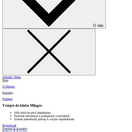
O nás
Zobraziť všetko
Blog
O Milagro
Kontakty
Predajne
Vstúpte do klubu Milagro
10% zľava na prvú objednávku
Prioritné informácie o podujatiach a novinkách
Získate jednoduchý prístup k svojim objednávkam
Registrovať
Predajne & Kontakty
Predajne & Kontakty