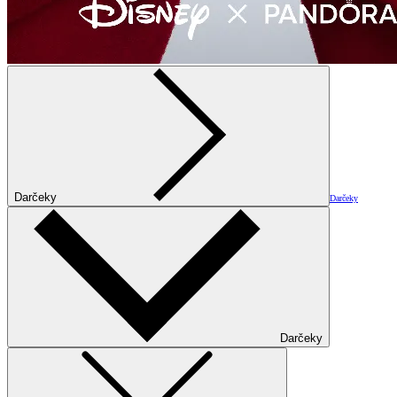
Darčeky
Darčeky
Darčeky