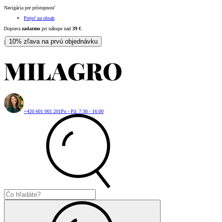
Navigácia pre prístupnosť
Prejsť na obsah
Doprava
zadarmo
pri nákupe nad
39
€
10% zľava na prvú objednávku
|
+420 601 001 201
Po - Pá: 7:30 - 16:00