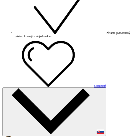
Získate jednoduchý
prístup k svojim objednávkam
Obľúbené