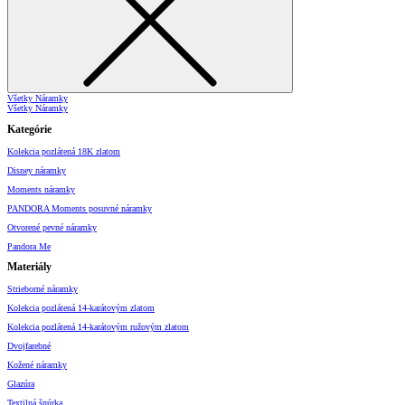
Všetky Náramky
Všetky Náramky
Kategórie
Kolekcia pozlátená 18K zlatom
Disney náramky
Moments náramky
PANDORA Moments posuvné náramky
Otvorené pevné náramky
Pandora Me
Materiály
Strieborné náramky
Kolekcia pozlátená 14-karátovým zlatom
Kolekcia pozlátená 14-karátovým ružovým zlatom
Dvojfarebné
Kožené náramky
Glazúra
Textilná šnúrka