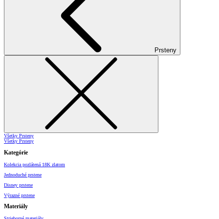
Prsteny
Všetky Prsteny
Všetky Prsteny
Kategórie
Kolekcia pozlátená 18K zlatom
Jednoduché prstene
Disney prstene
Výrazné prstene
Materiály
Strieborné materiály