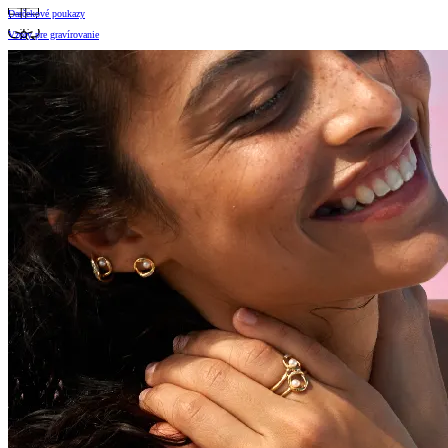
Darčekové poukazy
Vzory pre gravírovanie