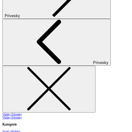
Prívesky
Prívesky
Všetky Prívesky
Všetky Prívesky
Kategórie
Visací přívěsky