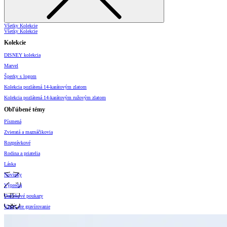
Všetky Kolekcie
Všetky Kolekcie
Kolekcie
DISNEY kolekcia
Marvel
Šperky s logom
Kolekcia pozlátená 14-karátovým zlatom
Kolekcia pozlátená 14-karátovým ružovým zlatom
Obľúbené témy
Písmená
Zvieratá a maznáčikovia
Rozprávkové
Rodina a priatelia
Láska
Novinky
Výpredaj
Darčekové poukazy
Vzory pre gravírovanie