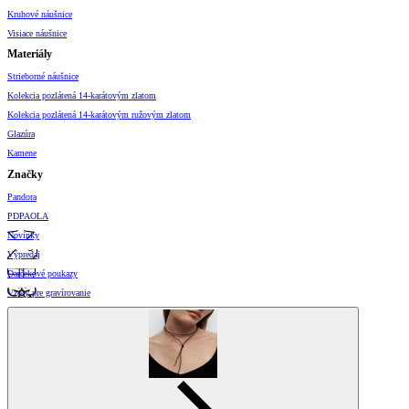
Kruhové náušnice
Visiace náušnice
Materiály
Strieborné náušnice
Kolekcia pozlátená 14-karátovým zlatom
Kolekcia pozlátená 14-karátovým ružovým zlatom
Glazúra
Kamene
Značky
Pandora
PDPAOLA
Novinky
Výpredaj
Darčekové poukazy
Vzory pre gravírovanie