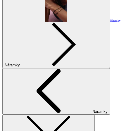
Náramky
Náramky
Náramky