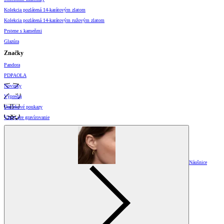
Kolekcia pozlátená 14-karátovým zlatom
Kolekcia pozlátená 14-karátovým ružovým zlatom
Prstene s kameňmi
Glazúra
Značky
Pandora
PDPAOLA
Novinky
Výpredaj
Darčekové poukazy
Vzory pre gravírovanie
Náušnice