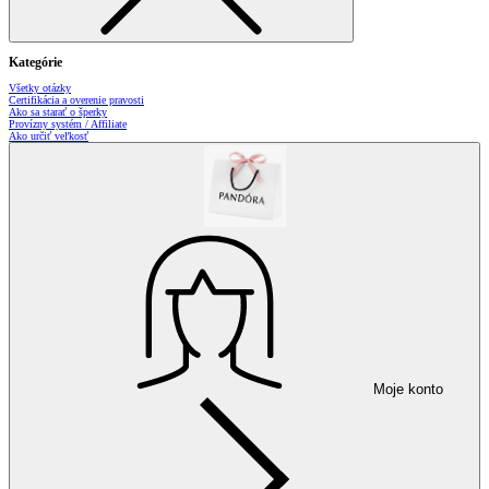
Kategórie
Všetky otázky
Certifikácia a overenie pravosti
Ako sa starať o šperky
Provízny systém / Affiliate
Ako určiť veľkosť
Moje konto