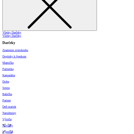
Všetky Darčeky
Všetky Darčeky
Darčeky
Znamenie zverokruhu
Doplnky k šperkom
Mamička
Partnerka
Kamarátka
Dcéra
Sestra
Babička
Partner
Deň matiek
Narodeniny
Výročie
Novinky
Výpredaj