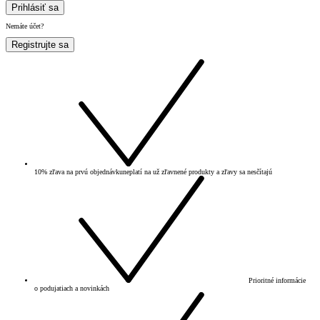
Prihlásiť sa
Nemáte účet?
Registrujte sa
10% zľava na prvú objednávku
neplatí na už zľavnené produkty a zľavy sa nesčítajú
Prioritné informácie
o podujatiach a novinkách