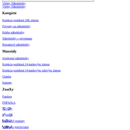
Všetky Náhrdelníky
Všetky Náhrdelníky
Kategórie
Kolekcia pozlátená 18K zlatom
Prívesky na náhrdelníky
Krátke náhrdelníky
Náhrdelníky s príveskami
Retiazkové náhrdelníky
Materiály
Strieborné náhrdelníky
Kolekcia pozlátená 14-karátovým zlatom
Kolekcia pozlátená 14-karátovým ružovým zlatom
Glazúra
Kamene
Značky
Pandora
PDPAOLA
Novinky
Výpredaj
Darčekové poukazy
Vzory pre gravírovanie