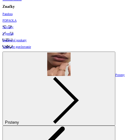
Značky
Pandora
PDPAOLA
Novinky
Výpredaj
Darčekové poukazy
Vzory pre gravírovanie
Prsteny
Prsteny