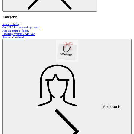
Kategórie
Všetky otázky
Certifikácia a overenie pravosti
Ako sa starať o šperky
Provízny systém / Affiliate
Ako určiť veľkosť
Moje konto