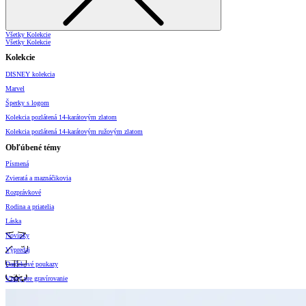
Všetky Kolekcie
Všetky Kolekcie
Kolekcie
DISNEY kolekcia
Marvel
Šperky s logom
Kolekcia pozlátená 14-karátovým zlatom
Kolekcia pozlátená 14-karátovým ružovým zlatom
Obľúbené témy
Písmená
Zvieratá a maznáčikovia
Rozprávkové
Rodina a priatelia
Láska
Novinky
Výpredaj
Darčekové poukazy
Vzory pre gravírovanie