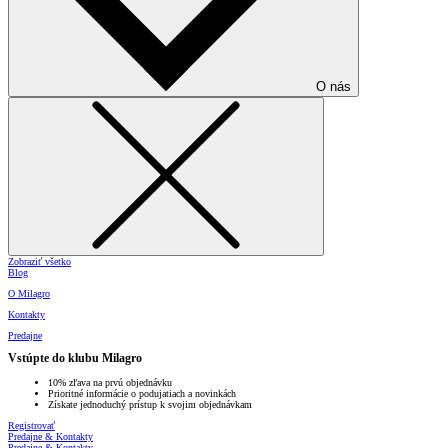
O nás
Zobraziť všetko
Blog
O Milagro
Kontakty
Predajne
Vstúpte do klubu Milagro
10% zľava na prvú objednávku
Prioritné informácie o podujatiach a novinkách
Získate jednoduchý prístup k svojim objednávkam
Registrovať
Predajne & Kontakty
Predajne & Kontakty