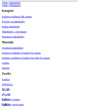
Všetky Náhrdelníky
Všetky Náhrdelníky
Kategórie
Kolekcia pozlátená 18K zlatom
Prívesky na náhrdelníky
Krátke náhrdelníky
Náhrdelníky s príveskami
Retiazkové náhrdelníky
Materiály
Strieborné náhrdelníky
Kolekcia pozlátená 14-karátovým zlatom
Kolekcia pozlátená 14-karátovým ružovým zlatom
Glazúra
Kamene
Značky
Pandora
PDPAOLA
Novinky
Výpredaj
Darčekové poukazy
Vzory pre gravírovanie