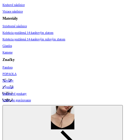
Kruhové náušnice
Visiace náušnice
Materiály
Strieborné náušnice
Kolekcia pozlátená 14-karátovým zlatom
Kolekcia pozlátená 14-karátovým ružovým zlatom
Glazúra
Kamene
Značky
Pandora
PDPAOLA
Novinky
Výpredaj
Darčekové poukazy
Vzory pre gravírovanie