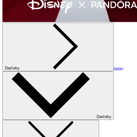
Darčeky
Darčeky
Darčeky