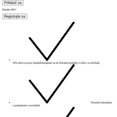
Prihlásiť sa
Nemáte účet?
Registrujte sa
10% zľava na prvú objednávku
neplatí na už zľavnené produkty a zľavy sa nesčítajú
Prioritné informácie
o podujatiach a novinkách