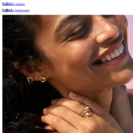
Darčekové poukazy
Vzory pre gravírovanie