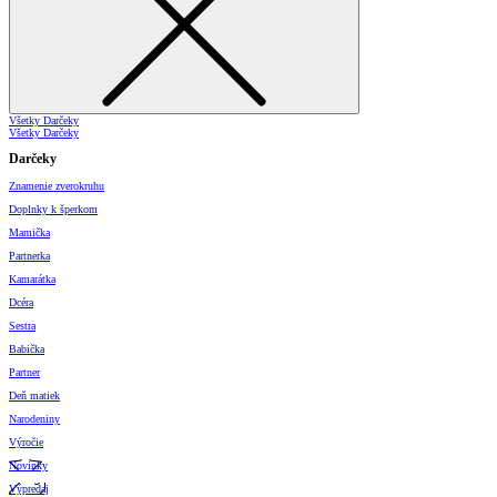
Všetky Darčeky
Všetky Darčeky
Darčeky
Znamenie zverokruhu
Doplnky k šperkom
Mamička
Partnerka
Kamarátka
Dcéra
Sestra
Babička
Partner
Deň matiek
Narodeniny
Výročie
Novinky
Výpredaj