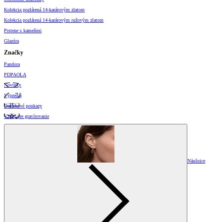
Kolekcia pozlátená 14-karátovým zlatom
Kolekcia pozlátená 14-karátovým ružovým zlatom
Prstene s kameňmi
Glazúra
Značky
Pandora
PDPAOLA
Novinky
Výpredaj
Darčekové poukazy
Vzory pre gravírovanie
Náušnice