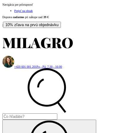
Navigácia pre prístupnosť
Prejsť na obsah
Doprava
zadarmo
pri nákupe nad
39
€
10% zľava na prvú objednávku
|
+420 601 001 201
Po - Pá: 7:30 - 16:00