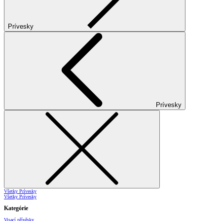
Prívesky
Prívesky
Všetky Prívesky
Všetky Prívesky
Kategórie
Visací přívěsky