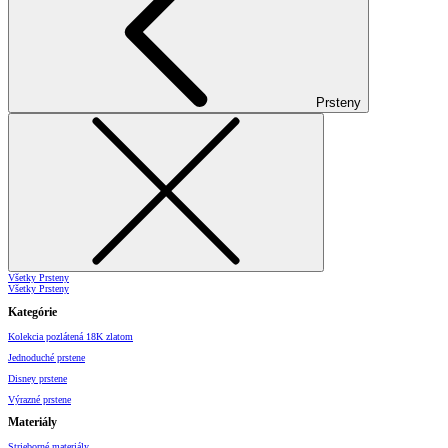
Prsteny
Všetky Prsteny
Všetky Prsteny
Kategórie
Kolekcia pozlátená 18K zlatom
Jednoduché prstene
Disney prstene
Výrazné prstene
Materiály
Strieborné materiály