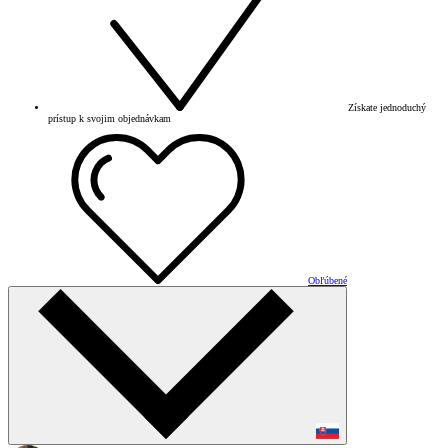
Získate jednoduchý
prístup k svojim objednávkam
Obľúbené