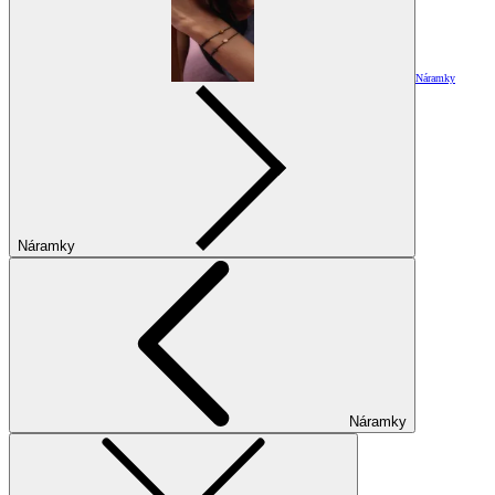
Náramky
Náramky
Náramky