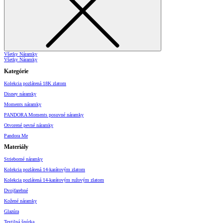
Všetky Náramky
Všetky Náramky
Kategórie
Kolekcia pozlátená 18K zlatom
Disney náramky
Moments náramky
PANDORA Moments posuvné náramky
Otvorené pevné náramky
Pandora Me
Materiály
Strieborné náramky
Kolekcia pozlátená 14-karátovým zlatom
Kolekcia pozlátená 14-karátovým ružovým zlatom
Dvojfarebné
Kožené náramky
Glazúra
Textilná šnúrka