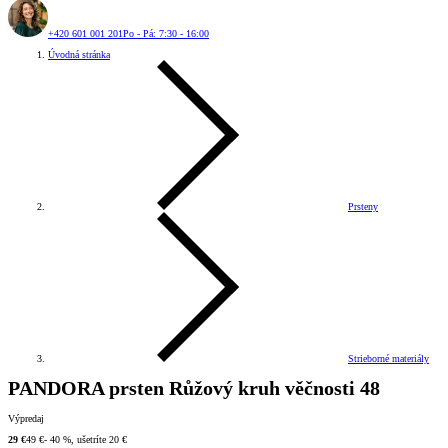
+420 601 001 201
Po - Pá: 7:30 - 16:00
Úvodná stránka
Prsteny
Strieborné materiály
PANDORA prsten Růžový kruh věčnosti 48
Výpredaj
29 €
49 €
- 40 %, ušetríte 20 €