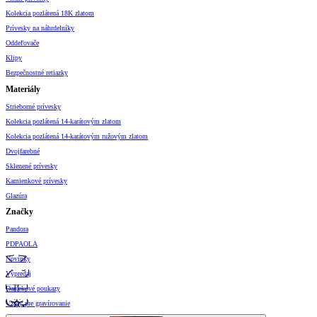
Kolekcia pozlátená 18K zlatom
Prívesky na náhrdelníky
Oddeľovače
Klipy
Bezpečnostné retiazky
Materiály
Strieborné prívesky
Kolekcia pozlátená 14-karátovým zlatom
Kolekcia pozlátená 14-karátovým ružovým zlatom
Dvojfarebné
Sklenené prívesky
Kamienkové prívesky
Glazúra
Značky
Pandora
PDPAOLA
Novinky
Výpredaj
Darčekové poukazy
Vzory pre gravírovanie