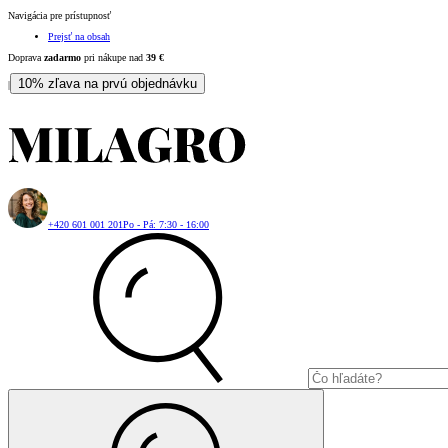
Navigácia pre prístupnosť
Prejsť na obsah
Doprava
zadarmo
pri nákupe nad
39
€
10% zľava na prvú objednávku
|
+420 601 001 201
Po - Pá: 7:30 - 16:00