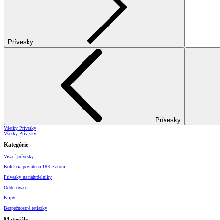
Prívesky
Prívesky
Všetky Prívesky
Všetky Prívesky
Kategórie
Visací přívěsky
Kolekcia pozlátená 18K zlatom
Prívesky na náhrdelníky
Oddeľovače
Klipy
Bezpečnostné retiazky
Materiály