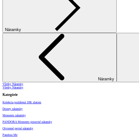
Náramky
Náramky
Všetky Náramky
Všetky Náramky
Kategórie
Kolekcia pozlátená 18K zlatom
Disney náramky
Moments náramky
PANDORA Moments posuvné náramky
Otvorené pevné náramky
Pandora Me