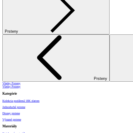
Prsteny
Prsteny
Všetky Prsteny
Všetky Prsteny
Kategórie
Kolekcia pozlátená 18K zlatom
Jednoduché prstene
Disney prstene
Výrazné prstene
Materiály