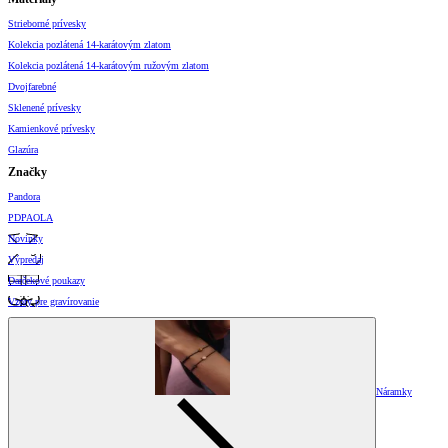
Strieborné prívesky
Kolekcia pozlátená 14-karátovým zlatom
Kolekcia pozlátená 14-karátovým ružovým zlatom
Dvojfarebné
Sklenené prívesky
Kamienkové prívesky
Glazúra
Značky
Pandora
PDPAOLA
Novinky
Výpredaj
Darčekové poukazy
Vzory pre gravírovanie
Náramky