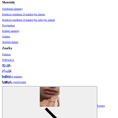
Materiály
Strieborné náramky
Kolekcia pozlátená 14-karátovým zlatom
Kolekcia pozlátená 14-karátovým ružovým zlatom
Dvojfarebné
Kožené náramky
Glazúra
Textilná šnúrka
Značky
Pandora
PDPAOLA
Novinky
Výpredaj
Darčekové poukazy
Vzory pre gravírovanie
Prsteny