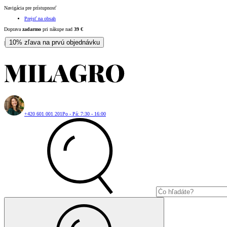
Navigácia pre prístupnosť
Prejsť na obsah
Doprava
zadarmo
pri nákupe nad
39
€
10% zľava na prvú objednávku
|
+420 601 001 201
Po - Pá: 7:30 - 16:00