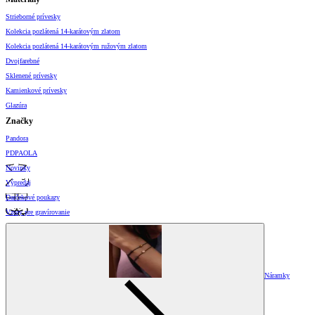
Strieborné prívesky
Kolekcia pozlátená 14-karátovým zlatom
Kolekcia pozlátená 14-karátovým ružovým zlatom
Dvojfarebné
Sklenené prívesky
Kamienkové prívesky
Glazúra
Značky
Pandora
PDPAOLA
Novinky
Výpredaj
Darčekové poukazy
Vzory pre gravírovanie
Náramky