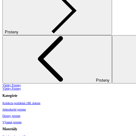
Prsteny
Prsteny
Všetky Prsteny
Všetky Prsteny
Kategórie
Kolekcia pozlátená 18K zlatom
Jednoduché prstene
Disney prstene
Výrazné prstene
Materiály