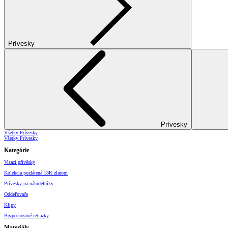
Prívesky
Prívesky
Všetky Prívesky
Všetky Prívesky
Kategórie
Visací přívěsky
Kolekcia pozlátená 18K zlatom
Prívesky na náhrdelníky
Oddeľovače
Klipy
Bezpečnostné retiazky
Materiály