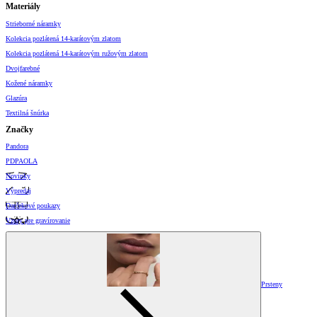
Materiály
Strieborné náramky
Kolekcia pozlátená 14-karátovým zlatom
Kolekcia pozlátená 14-karátovým ružovým zlatom
Dvojfarebné
Kožené náramky
Glazúra
Textilná šnúrka
Značky
Pandora
PDPAOLA
Novinky
Výpredaj
Darčekové poukazy
Vzory pre gravírovanie
Prsteny