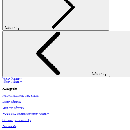
Náramky
Náramky
Všetky Náramky
Všetky Náramky
Kategórie
Kolekcia pozlátená 18K zlatom
Disney náramky
Moments náramky
PANDORA Moments posuvné náramky
Otvorené pevné náramky
Pandora Me