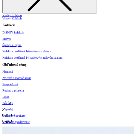
Všetky Kolekcie
Všetky Kolekcie
Kolekcie
DISNEY kolekcia
Marvel
Šperky s logom
Kolekcia pozlátená 14-karátovým zlatom
Kolekcia pozlátená 14-karátovým ružovým zlatom
Obľúbené témy
Písmená
Zvieratá a maznáčikovia
Rozprávkové
Rodina a priatelia
Láska
Novinky
Výpredaj
Darčekové poukazy
Vzory pre gravírovanie