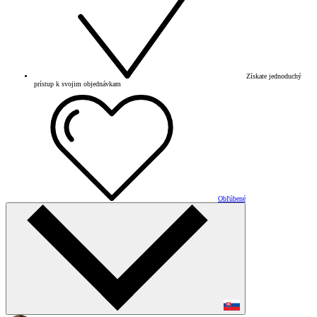
Získate jednoduchý
prístup k svojim objednávkam
Obľúbené