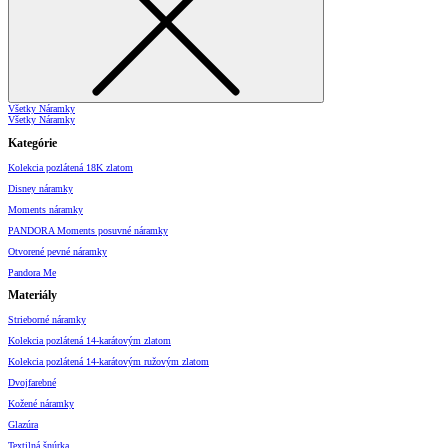
Všetky Náramky
Všetky Náramky
Kategórie
Kolekcia pozlátená 18K zlatom
Disney náramky
Moments náramky
PANDORA Moments posuvné náramky
Otvorené pevné náramky
Pandora Me
Materiály
Strieborné náramky
Kolekcia pozlátená 14-karátovým zlatom
Kolekcia pozlátená 14-karátovým ružovým zlatom
Dvojfarebné
Kožené náramky
Glazúra
Textilná šnúrka