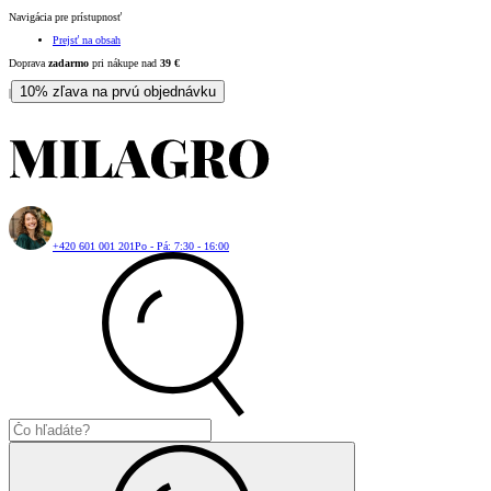
Navigácia pre prístupnosť
Prejsť na obsah
Doprava
zadarmo
pri nákupe nad
39
€
10% zľava na prvú objednávku
|
+420 601 001 201
Po - Pá: 7:30 - 16:00