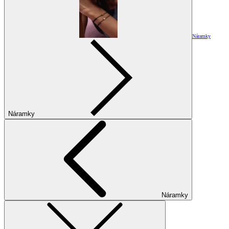
Náramky
Náramky
Náramky