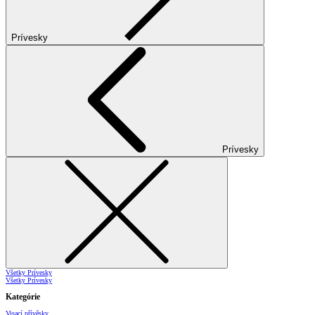
Prívesky
Prívesky
Všetky Prívesky
Všetky Prívesky
Kategórie
Visací přívěsky