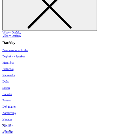
Všetky Darčeky
Všetky Darčeky
Darčeky
Znamenie zverokruhu
Doplnky k šperkom
Mamička
Partnerka
Kamarátka
Dcéra
Sestra
Babička
Partner
Deň matiek
Narodeniny
Výročie
Novinky
Výpredaj