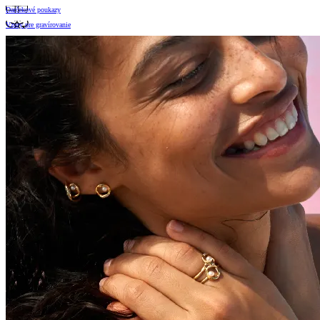
Darčekové poukazy
Vzory pre gravírovanie