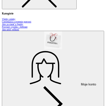
Kategórie
Všetky otázky
Certifikácia a overenie pravosti
Ako sa starať o šperky
Provízny systém / Affiliate
Ako určiť veľkosť
Moje konto