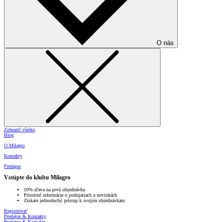
O nás
Zobraziť všetko
Blog
O Milagro
Kontakty
Predajne
Vstúpte do klubu Milagro
10% zľava na prvú objednávku
Prioritné informácie o podujatiach a novinkách
Získate jednoduchý prístup k svojim objednávkam
Registrovať
Predajne & Kontakty
Predajne & Kontakty