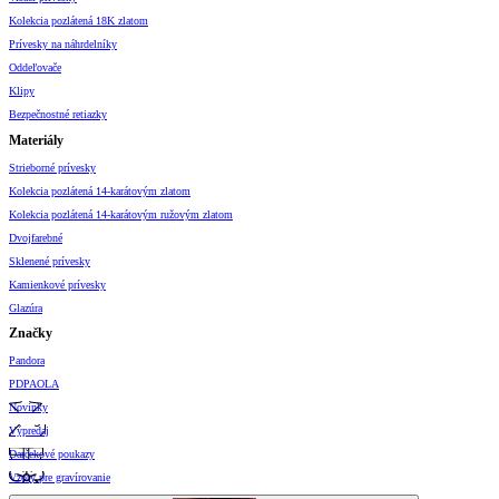
Kolekcia pozlátená 18K zlatom
Prívesky na náhrdelníky
Oddeľovače
Klipy
Bezpečnostné retiazky
Materiály
Strieborné prívesky
Kolekcia pozlátená 14-karátovým zlatom
Kolekcia pozlátená 14-karátovým ružovým zlatom
Dvojfarebné
Sklenené prívesky
Kamienkové prívesky
Glazúra
Značky
Pandora
PDPAOLA
Novinky
Výpredaj
Darčekové poukazy
Vzory pre gravírovanie