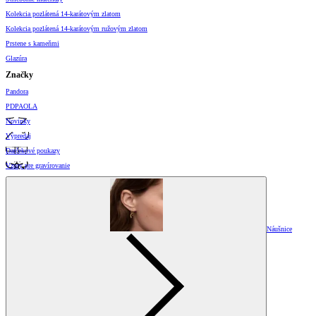
Kolekcia pozlátená 14-karátovým zlatom
Kolekcia pozlátená 14-karátovým ružovým zlatom
Prstene s kameňmi
Glazúra
Značky
Pandora
PDPAOLA
Novinky
Výpredaj
Darčekové poukazy
Vzory pre gravírovanie
Náušnice