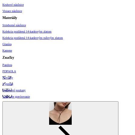
Kruhové náušnice
Visiace náušnice
Materiály
Strieborné náušnice
Kolekcia pozlátená 14-karátovým zlatom
Kolekcia pozlátená 14-karátovým ružovým zlatom
Glazúra
Kamene
Značky
Pandora
PDPAOLA
Novinky
Výpredaj
Darčekové poukazy
Vzory pre gravírovanie