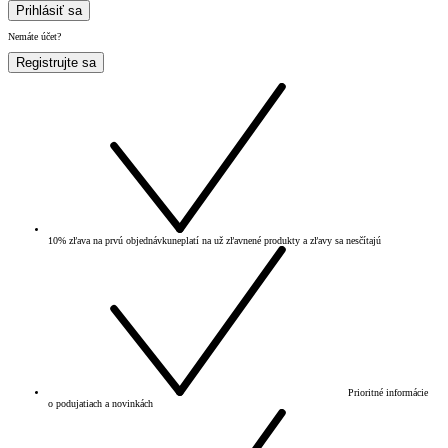
Prihlásiť sa
Nemáte účet?
Registrujte sa
10% zľava na prvú objednávku
neplatí na už zľavnené produkty a zľavy sa nesčítajú
Prioritné informácie
o podujatiach a novinkách