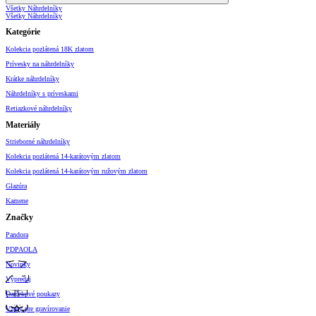
Všetky Náhrdelníky
Všetky Náhrdelníky
Kategórie
Kolekcia pozlátená 18K zlatom
Prívesky na náhrdelníky
Krátke náhrdelníky
Náhrdelníky s príveskami
Retiazkové náhrdelníky
Materiály
Strieborné náhrdelníky
Kolekcia pozlátená 14-karátovým zlatom
Kolekcia pozlátená 14-karátovým ružovým zlatom
Glazúra
Kamene
Značky
Pandora
PDPAOLA
Novinky
Výpredaj
Darčekové poukazy
Vzory pre gravírovanie