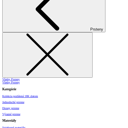
Prsteny
Všetky Prsteny
Všetky Prsteny
Kategórie
Kolekcia pozlátená 18K zlatom
Jednoduché prstene
Disney prstene
Výrazné prstene
Materiály
Strieborné materiály