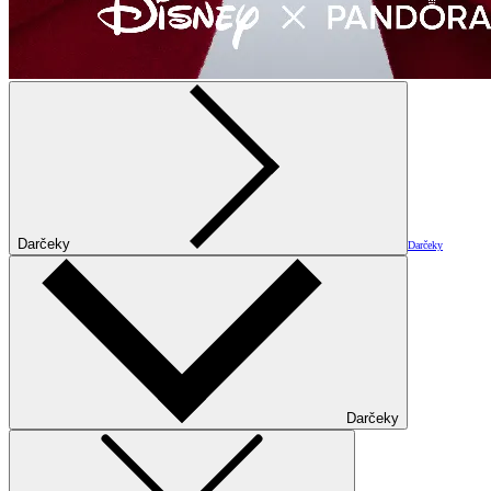
Darčeky
Darčeky
Darčeky