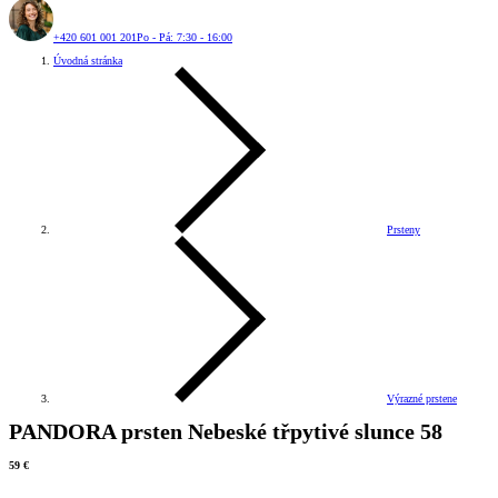
+420 601 001 201
Po - Pá: 7:30 - 16:00
Úvodná stránka
Prsteny
Výrazné prstene
PANDORA prsten Nebeské třpytivé slunce 58
59 €