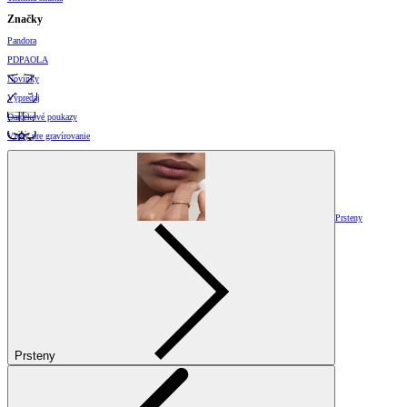
Značky
Pandora
PDPAOLA
Novinky
Výpredaj
Darčekové poukazy
Vzory pre gravírovanie
Prsteny
Prsteny