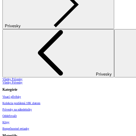
Prívesky
Prívesky
Všetky Prívesky
Všetky Prívesky
Kategórie
Visací přívěsky
Kolekcia pozlátená 18K zlatom
Prívesky na náhrdelníky
Oddeľovače
Klipy
Bezpečnostné retiazky
Materiály