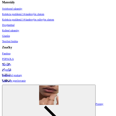
Materiály
Strieborné náramky
Kolekcia pozlátená 14-karátovým zlatom
Kolekcia pozlátená 14-karátovým ružovým zlatom
Dvojfarebné
Kožené náramky
Glazúra
Textilná šnúrka
Značky
Pandora
PDPAOLA
Novinky
Výpredaj
Darčekové poukazy
Vzory pre gravírovanie
Prsteny