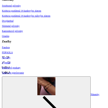
Strieborné prívesky
Kolekcia pozlátená 14-karátovým zlatom
Kolekcia pozlátená 14-karátovým ružovým zlatom
Dvojfarebné
Sklenené prívesky
Kamienkové prívesky
Glazúra
Značky
Pandora
PDPAOLA
Novinky
Výpredaj
Darčekové poukazy
Vzory pre gravírovanie
Náramky