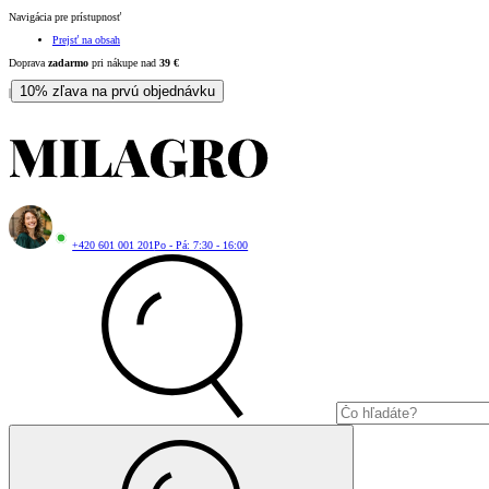
Navigácia pre prístupnosť
Prejsť na obsah
Doprava
zadarmo
pri nákupe nad
39
€
10% zľava na prvú objednávku
|
+420 601 001 201
Po - Pá: 7:30 - 16:00