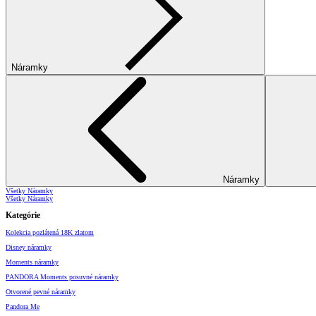
Náramky
Náramky
Všetky Náramky
Všetky Náramky
Kategórie
Kolekcia pozlátená 18K zlatom
Disney náramky
Moments náramky
PANDORA Moments posuvné náramky
Otvorené pevné náramky
Pandora Me