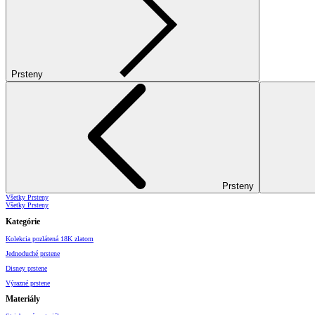
Prsteny
Prsteny
Všetky Prsteny
Všetky Prsteny
Kategórie
Kolekcia pozlátená 18K zlatom
Jednoduché prstene
Disney prstene
Výrazné prstene
Materiály