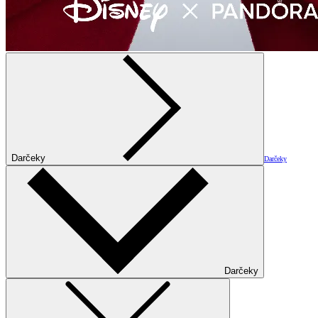
Darčeky
Darčeky
Darčeky