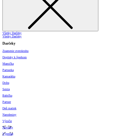
Všetky Darčeky
Všetky Darčeky
Darčeky
Znamenie zverokruhu
Doplnky k šperkom
Mamička
Partnerka
Kamarátka
Dcéra
Sestra
Babička
Partner
Deň matiek
Narodeniny
Výročie
Novinky
Výpredaj