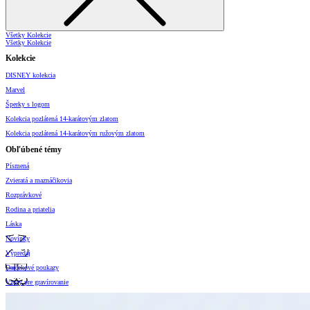
Všetky Kolekcie
Všetky Kolekcie
Kolekcie
DISNEY kolekcia
Marvel
Šperky s logom
Kolekcia pozlátená 14-karátovým zlatom
Kolekcia pozlátená 14-karátovým ružovým zlatom
Obľúbené témy
Písmená
Zvieratá a maznáčikovia
Rozprávkové
Rodina a priatelia
Láska
Novinky
Výpredaj
Darčekové poukazy
Vzory pre gravírovanie