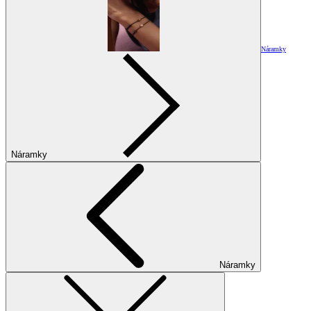
Náramky
Náramky
Náramky