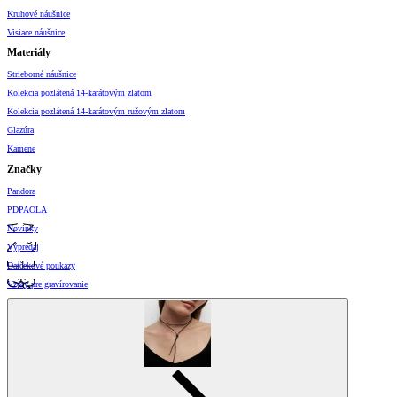
Kruhové náušnice
Visiace náušnice
Materiály
Strieborné náušnice
Kolekcia pozlátená 14-karátovým zlatom
Kolekcia pozlátená 14-karátovým ružovým zlatom
Glazúra
Kamene
Značky
Pandora
PDPAOLA
Novinky
Výpredaj
Darčekové poukazy
Vzory pre gravírovanie