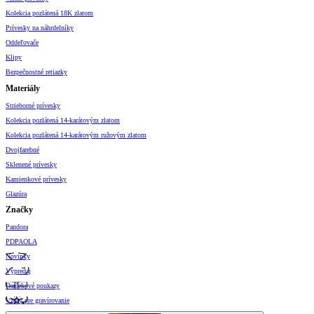
Kolekcia pozlátená 18K zlatom
Prívesky na náhrdelníky
Oddeľovače
Klipy
Bezpečnostné retiazky
Materiály
Strieborné prívesky
Kolekcia pozlátená 14-karátovým zlatom
Kolekcia pozlátená 14-karátovým ružovým zlatom
Dvojfarebné
Sklenené prívesky
Kamienkové prívesky
Glazúra
Značky
Pandora
PDPAOLA
Novinky
Výpredaj
Darčekové poukazy
Vzory pre gravírovanie