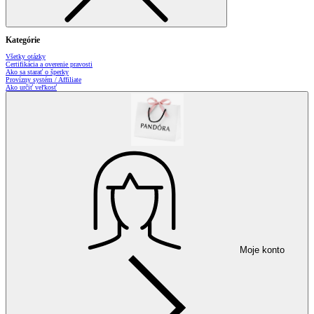
Kategórie
Všetky otázky
Certifikácia a overenie pravosti
Ako sa starať o šperky
Provízny systém / Affiliate
Ako určiť veľkosť
Moje konto