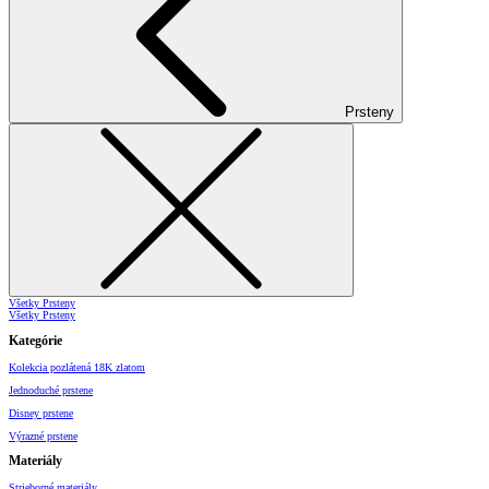
Prsteny
Všetky Prsteny
Všetky Prsteny
Kategórie
Kolekcia pozlátená 18K zlatom
Jednoduché prstene
Disney prstene
Výrazné prstene
Materiály
Strieborné materiály