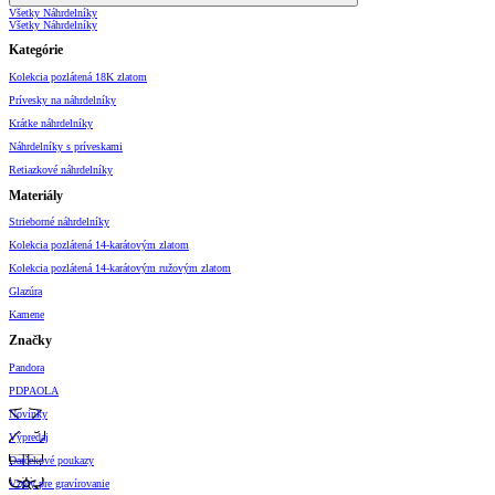
Všetky Náhrdelníky
Všetky Náhrdelníky
Kategórie
Kolekcia pozlátená 18K zlatom
Prívesky na náhrdelníky
Krátke náhrdelníky
Náhrdelníky s príveskami
Retiazkové náhrdelníky
Materiály
Strieborné náhrdelníky
Kolekcia pozlátená 14-karátovým zlatom
Kolekcia pozlátená 14-karátovým ružovým zlatom
Glazúra
Kamene
Značky
Pandora
PDPAOLA
Novinky
Výpredaj
Darčekové poukazy
Vzory pre gravírovanie