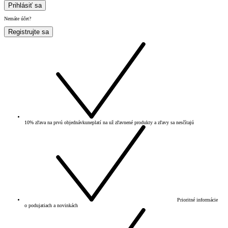
Prihlásiť sa
Nemáte účet?
Registrujte sa
10% zľava na prvú objednávku
neplatí na už zľavnené produkty a zľavy sa nesčítajú
Prioritné informácie
o podujatiach a novinkách