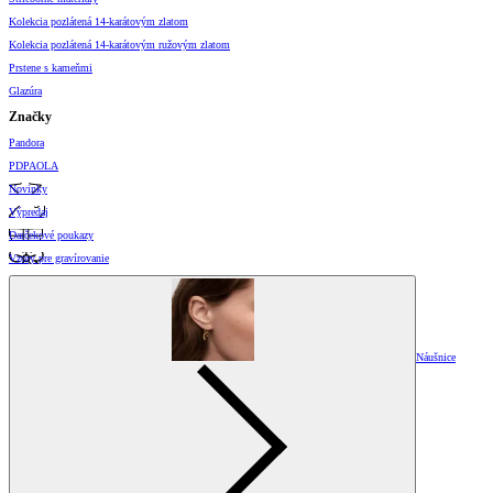
Kolekcia pozlátená 14-karátovým zlatom
Kolekcia pozlátená 14-karátovým ružovým zlatom
Prstene s kameňmi
Glazúra
Značky
Pandora
PDPAOLA
Novinky
Výpredaj
Darčekové poukazy
Vzory pre gravírovanie
Náušnice