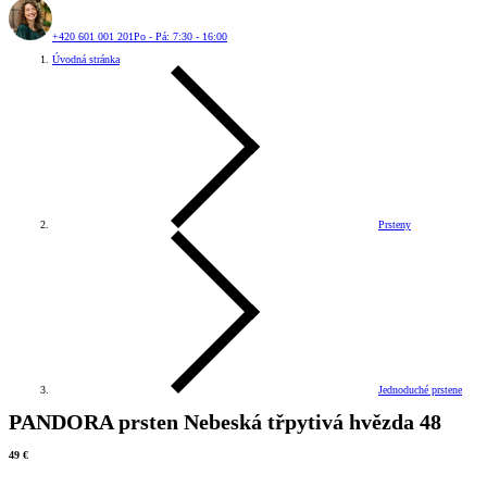
+420 601 001 201
Po - Pá: 7:30 - 16:00
Úvodná stránka
Prsteny
Jednoduché prstene
PANDORA prsten Nebeská třpytivá hvězda 48
49 €