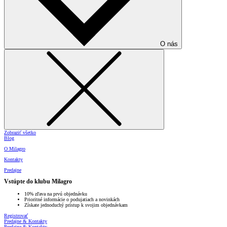
O nás
Zobraziť všetko
Blog
O Milagro
Kontakty
Predajne
Vstúpte do klubu Milagro
10% zľava na prvú objednávku
Prioritné informácie o podujatiach a novinkách
Získate jednoduchý prístup k svojim objednávkam
Registrovať
Predajne & Kontakty
Predajne & Kontakty