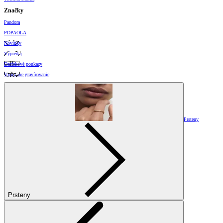
Značky
Pandora
PDPAOLA
Novinky
Výpredaj
Darčekové poukazy
Vzory pre gravírovanie
Prsteny
Prsteny