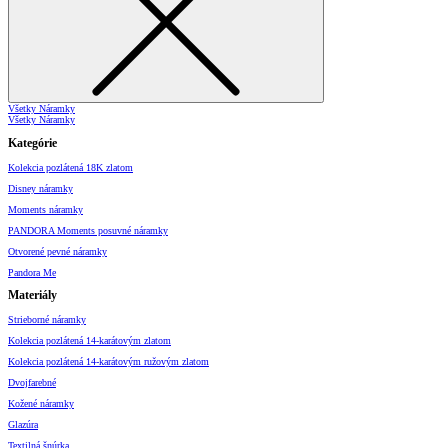
Všetky Náramky
Všetky Náramky
Kategórie
Kolekcia pozlátená 18K zlatom
Disney náramky
Moments náramky
PANDORA Moments posuvné náramky
Otvorené pevné náramky
Pandora Me
Materiály
Strieborné náramky
Kolekcia pozlátená 14-karátovým zlatom
Kolekcia pozlátená 14-karátovým ružovým zlatom
Dvojfarebné
Kožené náramky
Glazúra
Textilná šnúrka