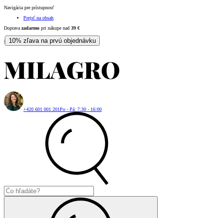
Navigácia pre prístupnosť
Prejsť na obsah
Doprava
zadarmo
pri nákupe nad
39
€
10% zľava na prvú objednávku
|
+420 601 001 201
Po - Pá: 7:30 - 16:00