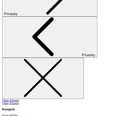
Prívesky
Prívesky
Všetky Prívesky
Všetky Prívesky
Kategórie
Visací přívěsky