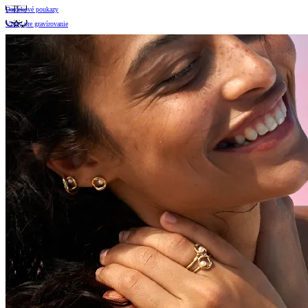
Darčekové poukazy
Vzory pre gravírovanie