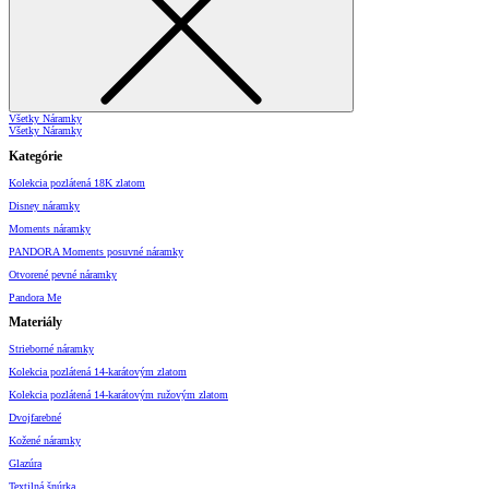
Všetky Náramky
Všetky Náramky
Kategórie
Kolekcia pozlátená 18K zlatom
Disney náramky
Moments náramky
PANDORA Moments posuvné náramky
Otvorené pevné náramky
Pandora Me
Materiály
Strieborné náramky
Kolekcia pozlátená 14-karátovým zlatom
Kolekcia pozlátená 14-karátovým ružovým zlatom
Dvojfarebné
Kožené náramky
Glazúra
Textilná šnúrka