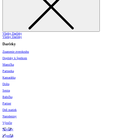
Všetky Darčeky
Všetky Darčeky
Darčeky
Znamenie zverokruhu
Doplnky k šperkom
Mamička
Partnerka
Kamarátka
Dcéra
Sestra
Babička
Partner
Deň matiek
Narodeniny
Výročie
Novinky
Výpredaj