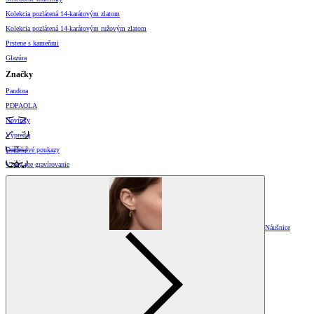
Kolekcia pozlátená 14-karátovým zlatom
Kolekcia pozlátená 14-karátovým ružovým zlatom
Prstene s kameňmi
Glazúra
Značky
Pandora
PDPAOLA
Novinky
Výpredaj
Darčekové poukazy
Vzory pre gravírovanie
Náušnice