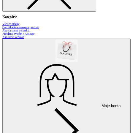
Kategórie
Všetky otázky
Certifikácia a overenie pravosti
Ako sa starať o šperky
Provízny systém / Affiliate
Ako určiť veľkosť
Moje konto