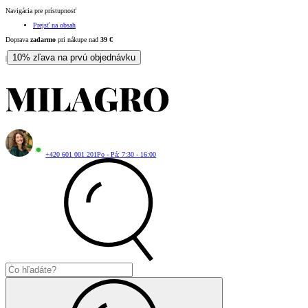
Navigácia pre prístupnosť
Prejsť na obsah
Doprava
zadarmo
pri nákupe nad
39
€
10% zľava na prvú objednávku
|
+420 601 001 201
Po - Pá: 7:30 - 16:00