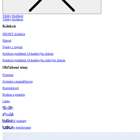
Všetky Kolekcie
Všetky Kolekcie
Kolekcie
DISNEY kolekcia
Marvel
Šperky s logom
Kolekcia pozlátená 14-karátovým zlatom
Kolekcia pozlátená 14-karátovým ružovým zlatom
Obľúbené témy
Písmená
Zvieratá a maznáčikovia
Rozprávkové
Rodina a priatelia
Láska
Novinky
Výpredaj
Darčekové poukazy
Vzory pre gravírovanie