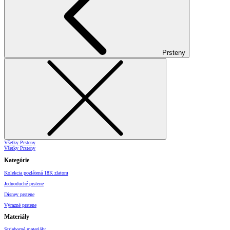
Prsteny
Všetky Prsteny
Všetky Prsteny
Kategórie
Kolekcia pozlátená 18K zlatom
Jednoduché prstene
Disney prstene
Výrazné prstene
Materiály
Strieborné materiály