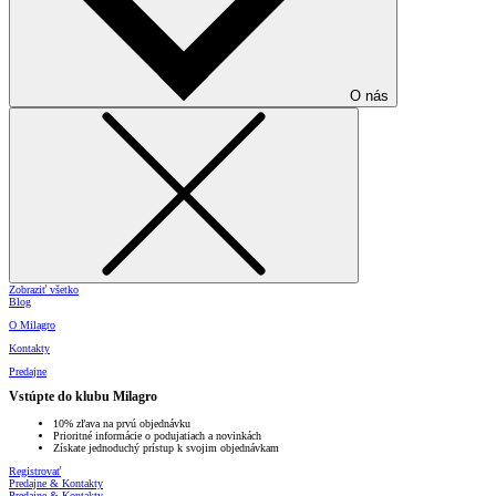
O nás
Zobraziť všetko
Blog
O Milagro
Kontakty
Predajne
Vstúpte do klubu Milagro
10% zľava na prvú objednávku
Prioritné informácie o podujatiach a novinkách
Získate jednoduchý prístup k svojim objednávkam
Registrovať
Predajne & Kontakty
Predajne & Kontakty