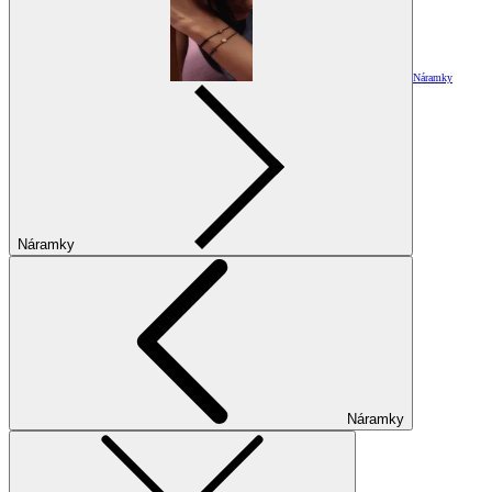
Náramky
Náramky
Náramky