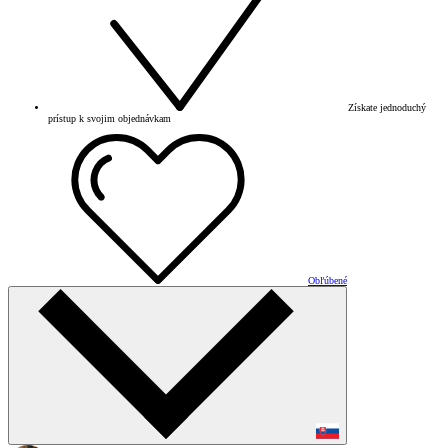
Získate jednoduchý
prístup k svojim objednávkam
Obľúbené