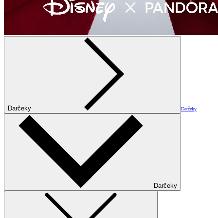
Darčeky
Darčeky
Darčeky