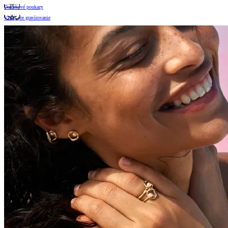
Darčekové poukazy
Vzory pre gravírovanie