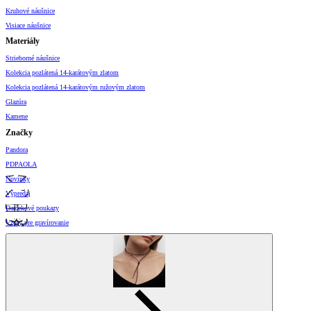
Kruhové náušnice
Visiace náušnice
Materiály
Strieborné náušnice
Kolekcia pozlátená 14-karátovým zlatom
Kolekcia pozlátená 14-karátovým ružovým zlatom
Glazúra
Kamene
Značky
Pandora
PDPAOLA
Novinky
Výpredaj
Darčekové poukazy
Vzory pre gravírovanie