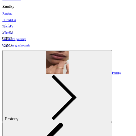
Značky
Pandora
PDPAOLA
Novinky
Výpredaj
Darčekové poukazy
Vzory pre gravírovanie
Prsteny
Prsteny