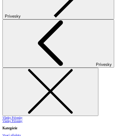
Prívesky
Prívesky
Všetky Prívesky
Všetky Prívesky
Kategórie
Visací přívěsky