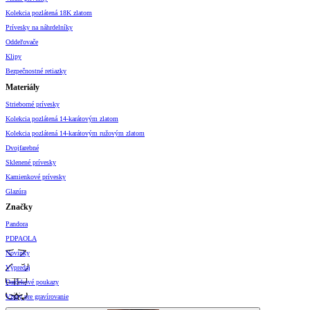
Kolekcia pozlátená 18K zlatom
Prívesky na náhrdelníky
Oddeľovače
Klipy
Bezpečnostné retiazky
Materiály
Strieborné prívesky
Kolekcia pozlátená 14-karátovým zlatom
Kolekcia pozlátená 14-karátovým ružovým zlatom
Dvojfarebné
Sklenené prívesky
Kamienkové prívesky
Glazúra
Značky
Pandora
PDPAOLA
Novinky
Výpredaj
Darčekové poukazy
Vzory pre gravírovanie