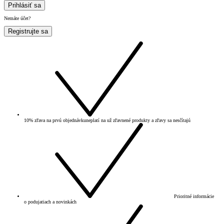
Prihlásiť sa
Nemáte účet?
Registrujte sa
10% zľava na prvú objednávku
neplatí na už zľavnené produkty a zľavy sa nesčítajú
Prioritné informácie
o podujatiach a novinkách