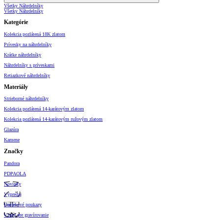
Všetky Náhrdelníky
Všetky Náhrdelníky
Kategórie
Kolekcia pozlátená 18K zlatom
Prívesky na náhrdelníky
Krátke náhrdelníky
Náhrdelníky s príveskami
Retiazkové náhrdelníky
Materiály
Strieborné náhrdelníky
Kolekcia pozlátená 14-karátovým zlatom
Kolekcia pozlátená 14-karátovým ružovým zlatom
Glazúra
Kamene
Značky
Pandora
PDPAOLA
Novinky
Výpredaj
Darčekové poukazy
Vzory pre gravírovanie