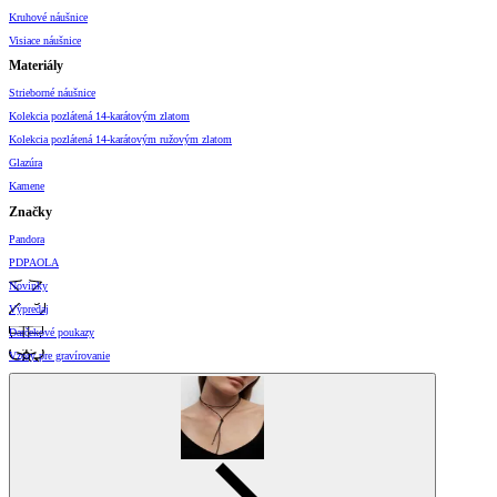
Kruhové náušnice
Visiace náušnice
Materiály
Strieborné náušnice
Kolekcia pozlátená 14-karátovým zlatom
Kolekcia pozlátená 14-karátovým ružovým zlatom
Glazúra
Kamene
Značky
Pandora
PDPAOLA
Novinky
Výpredaj
Darčekové poukazy
Vzory pre gravírovanie