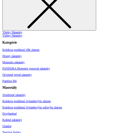
Všetky Náramky
Všetky Náramky
Kategórie
Kolekcia pozlátená 18K zlatom
Disney náramky
Moments náramky
PANDORA Moments posuvné náramky
Otvorené pevné náramky
Pandora Me
Materiály
Strieborné náramky
Kolekcia pozlátená 14-karátovým zlatom
Kolekcia pozlátená 14-karátovým ružovým zlatom
Dvojfarebné
Kožené náramky
Glazúra
Textilná šnúrka