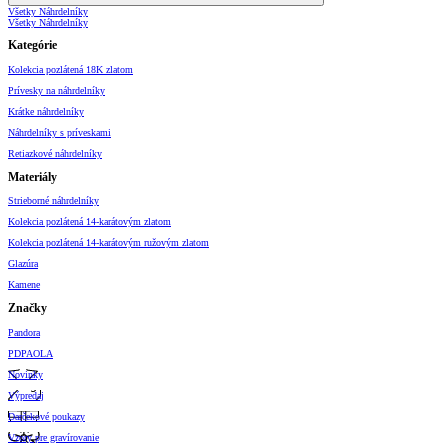
Všetky Náhrdelníky
Všetky Náhrdelníky
Kategórie
Kolekcia pozlátená 18K zlatom
Prívesky na náhrdelníky
Krátke náhrdelníky
Náhrdelníky s príveskami
Retiazkové náhrdelníky
Materiály
Strieborné náhrdelníky
Kolekcia pozlátená 14-karátovým zlatom
Kolekcia pozlátená 14-karátovým ružovým zlatom
Glazúra
Kamene
Značky
Pandora
PDPAOLA
Novinky
Výpredaj
Darčekové poukazy
Vzory pre gravírovanie