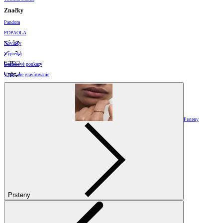
Značky
Pandora
PDPAOLA
Novinky
Výpredaj
Darčekové poukazy
Vzory pre gravírovanie
Prsteny
Prsteny