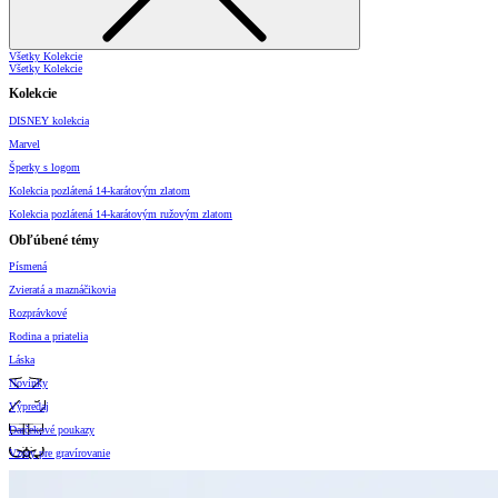
Všetky Kolekcie
Všetky Kolekcie
Kolekcie
DISNEY kolekcia
Marvel
Šperky s logom
Kolekcia pozlátená 14-karátovým zlatom
Kolekcia pozlátená 14-karátovým ružovým zlatom
Obľúbené témy
Písmená
Zvieratá a maznáčikovia
Rozprávkové
Rodina a priatelia
Láska
Novinky
Výpredaj
Darčekové poukazy
Vzory pre gravírovanie