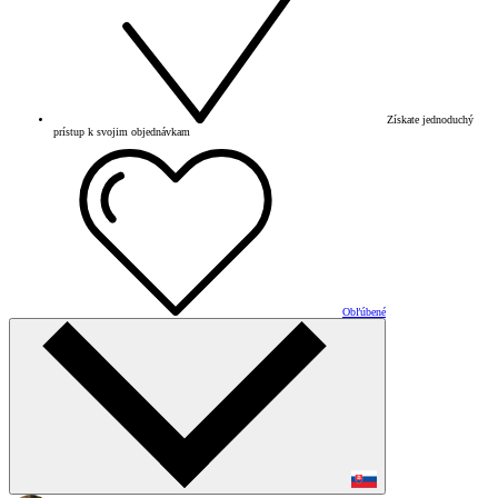
Získate jednoduchý
prístup k svojim objednávkam
Obľúbené