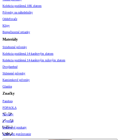
Kolekcia pozlátená 18K zlatom
Prívesky na náhrdelníky
Oddeľovače
Klipy
Bezpečnostné retiazky
Materiály
Strieborné prívesky
Kolekcia pozlátená 14-karátovým zlatom
Kolekcia pozlátená 14-karátovým ružovým zlatom
Dvojfarebné
Sklenené prívesky
Kamienkové prívesky
Glazúra
Značky
Pandora
PDPAOLA
Novinky
Výpredaj
Darčekové poukazy
Vzory pre gravírovanie