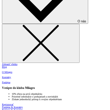
O nás
Zobraziť všetko
Blog
O Milagro
Kontakty
Predajne
Vstúpte do klubu Milagro
10% zľava na prvú objednávku
Prioritné informácie o podujatiach a novinkách
Získate jednoduchý prístup k svojim objednávkam
Registrovať
Predajne & Kontakty
Predajne & Kontakty