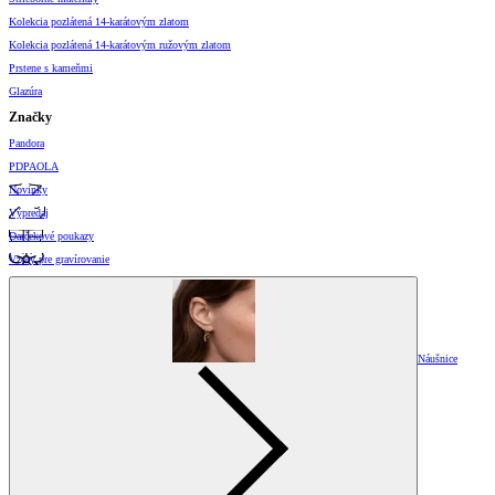
Kolekcia pozlátená 14-karátovým zlatom
Kolekcia pozlátená 14-karátovým ružovým zlatom
Prstene s kameňmi
Glazúra
Značky
Pandora
PDPAOLA
Novinky
Výpredaj
Darčekové poukazy
Vzory pre gravírovanie
Náušnice