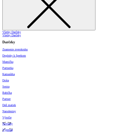
Všetky Darčeky
Všetky Darčeky
Darčeky
Znamenie zverokruhu
Doplnky k šperkom
Mamička
Partnerka
Kamarátka
Dcéra
Sestra
Babička
Partner
Deň matiek
Narodeniny
Výročie
Novinky
Výpredaj