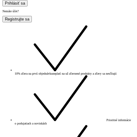
Prihlásiť sa
Nemáte účet?
Registrujte sa
10% zľava na prvú objednávku
neplatí na už zľavnené produkty a zľavy sa nesčítajú
Prioritné informácie
o podujatiach a novinkách