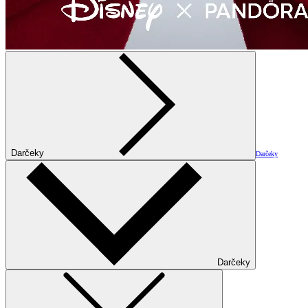
Darčeky
Darčeky
Darčeky