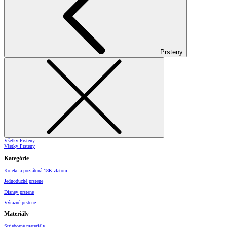
Prsteny
Všetky Prsteny
Všetky Prsteny
Kategórie
Kolekcia pozlátená 18K zlatom
Jednoduché prstene
Disney prstene
Výrazné prstene
Materiály
Strieborné materiály