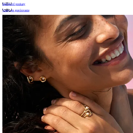
Darčekové poukazy
Vzory pre gravírovanie