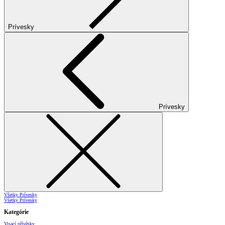
Prívesky
Prívesky
Všetky Prívesky
Všetky Prívesky
Kategórie
Visací přívěsky