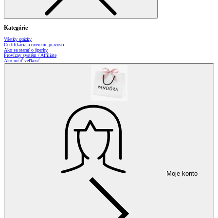
Kategórie
Všetky otázky
Certifikácia a overenie pravosti
Ako sa starať o šperky
Provízny systém / Affiliate
Ako určiť veľkosť
Moje konto