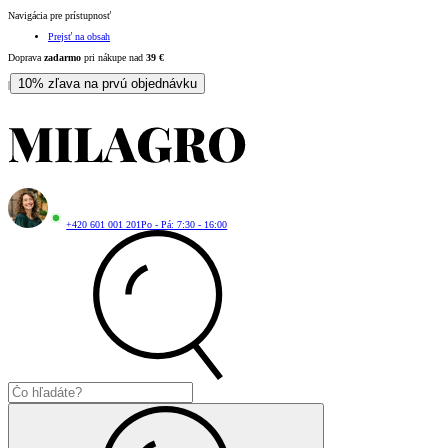
Navigácia pre prístupnosť
Prejsť na obsah
Doprava
zadarmo
pri nákupe nad
39
€
10% zľava na prvú objednávku
|
+420 601 001 201
Po - Pá: 7:30 - 16:00