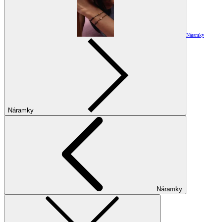
Náramky
Náramky
Náramky