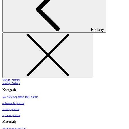
Prsteny
Všetky Prsteny
Všetky Prsteny
Kategórie
Kolekcia pozlátená 18K zlatom
Jednoduché prstene
Disney prstene
Výrazné prstene
Materiály
Strieborné materiály