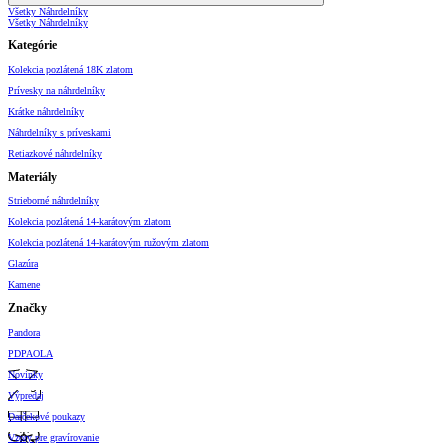
Všetky Náhrdelníky
Všetky Náhrdelníky
Kategórie
Kolekcia pozlátená 18K zlatom
Prívesky na náhrdelníky
Krátke náhrdelníky
Náhrdelníky s príveskami
Retiazkové náhrdelníky
Materiály
Strieborné náhrdelníky
Kolekcia pozlátená 14-karátovým zlatom
Kolekcia pozlátená 14-karátovým ružovým zlatom
Glazúra
Kamene
Značky
Pandora
PDPAOLA
Novinky
Výpredaj
Darčekové poukazy
Vzory pre gravírovanie