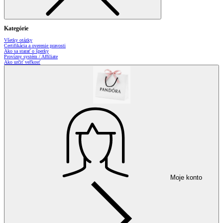
Kategórie
Všetky otázky
Certifikácia a overenie pravosti
Ako sa starať o šperky
Provízny systém / Affiliate
Ako určiť veľkosť
Moje konto