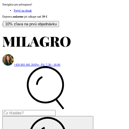
Navigácia pre prístupnosť
Prejsť na obsah
Doprava
zadarmo
pri nákupe nad
39
€
10% zľava na prvú objednávku
|
+420 601 001 201
Po - Pá: 7:30 - 16:00