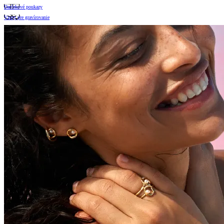
Darčekové poukazy
Vzory pre gravírovanie