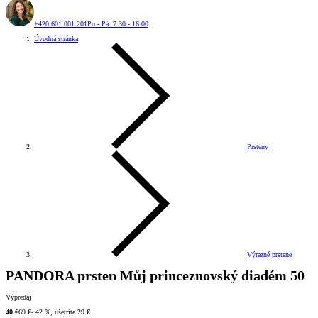
+420 601 001 201
Po - Pá: 7:30 - 16:00
Úvodná stránka
Prsteny
Výrazné prstene
PANDORA prsten Můj princeznovský diadém 50
Výpredaj
40 €
69 €
- 42 %, ušetríte 29 €