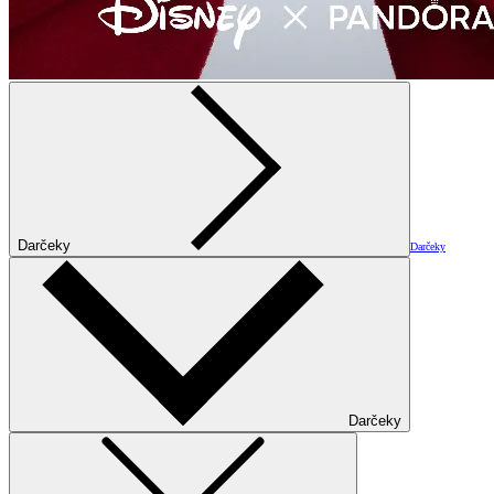
Darčeky
Darčeky
Darčeky