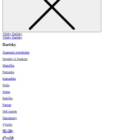
Všetky Darčeky
Všetky Darčeky
Darčeky
Znamenie zverokruhu
Doplnky k šperkom
Mamička
Partnerka
Kamarátka
Dcéra
Sestra
Babička
Partner
Deň matiek
Narodeniny
Výročie
Novinky
Výpredaj