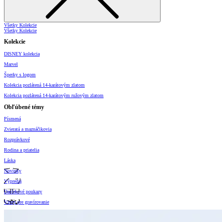
Všetky Kolekcie
Všetky Kolekcie
Kolekcie
DISNEY kolekcia
Marvel
Šperky s logom
Kolekcia pozlátená 14-karátovým zlatom
Kolekcia pozlátená 14-karátovým ružovým zlatom
Obľúbené témy
Písmená
Zvieratá a maznáčikovia
Rozprávkové
Rodina a priatelia
Láska
Novinky
Výpredaj
Darčekové poukazy
Vzory pre gravírovanie