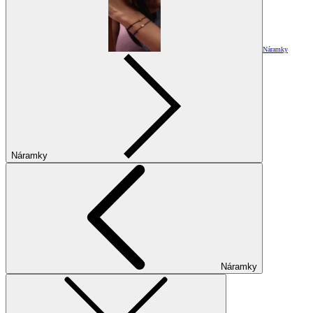
Náramky
Náramky
Náramky