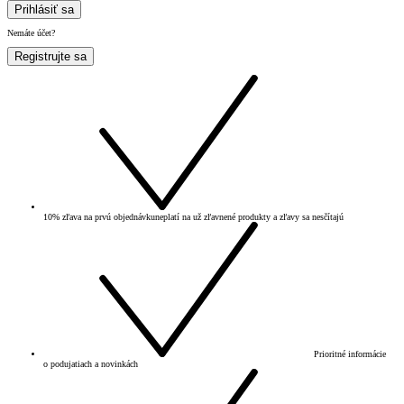
Prihlásiť sa
Nemáte účet?
Registrujte sa
10% zľava na prvú objednávku
neplatí na už zľavnené produkty a zľavy sa nesčítajú
Prioritné informácie
o podujatiach a novinkách