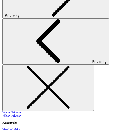
Prívesky
Prívesky
Všetky Prívesky
Všetky Prívesky
Kategórie
Visací přívěsky