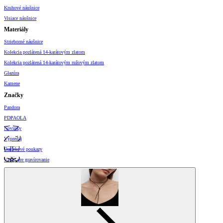
Kruhové náušnice
Visiace náušnice
Materiály
Strieborné náušnice
Kolekcia pozlátená 14-karátovým zlatom
Kolekcia pozlátená 14-karátovým ružovým zlatom
Glazúra
Kamene
Značky
Pandora
PDPAOLA
Novinky
Výpredaj
Darčekové poukazy
Vzory pre gravírovanie