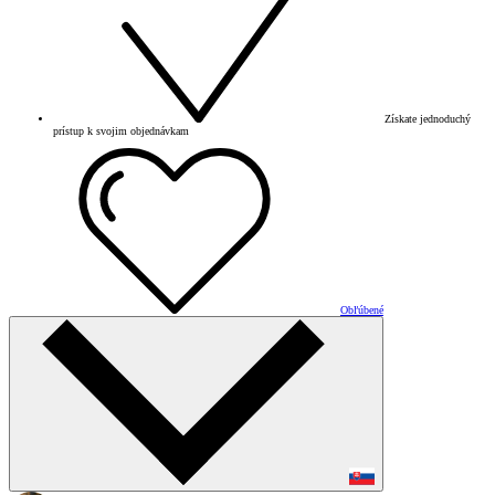
Získate jednoduchý
prístup k svojim objednávkam
Obľúbené