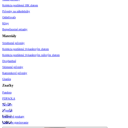
Kolekcia pozlátená 18K zlatom
Prívesky na náhrdelníky
Oddeľovače
Klipy
Bezpečnostné retiazky
Materiály
Strieborné prívesky
Kolekcia pozlátená 14-karátovým zlatom
Kolekcia pozlátená 14-karátovým ružovým zlatom
Dvojfarebné
Sklenené prívesky
Kamienkové prívesky
Glazúra
Značky
Pandora
PDPAOLA
Novinky
Výpredaj
Darčekové poukazy
Vzory pre gravírovanie