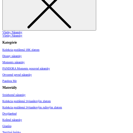
Všetky Náramky
Všetky Náramky
Kategórie
Kolekcia pozlátená 18K zlatom
Disney náramky
Moments náramky
PANDORA Moments posuvné náramky
Otvorené pevné náramky
Pandora Me
Materiály
Strieborné náramky
Kolekcia pozlátená 14-karátovým zlatom
Kolekcia pozlátená 14-karátovým ružovým zlatom
Dvojfarebné
Kožené náramky
Glazúra
Textilná šnúrka