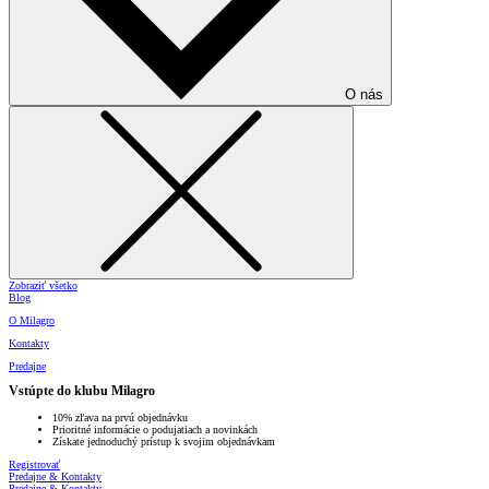
O nás
Zobraziť všetko
Blog
O Milagro
Kontakty
Predajne
Vstúpte do klubu Milagro
10% zľava na prvú objednávku
Prioritné informácie o podujatiach a novinkách
Získate jednoduchý prístup k svojim objednávkam
Registrovať
Predajne & Kontakty
Predajne & Kontakty