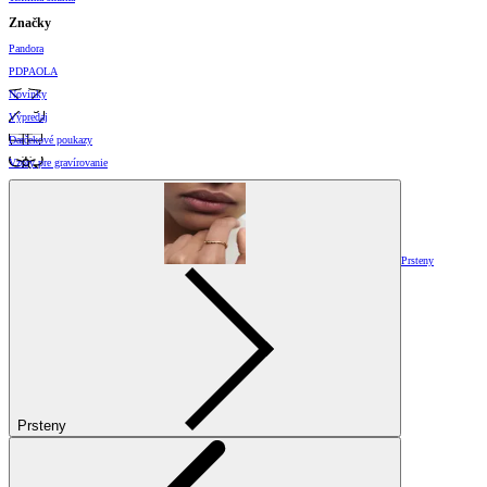
Značky
Pandora
PDPAOLA
Novinky
Výpredaj
Darčekové poukazy
Vzory pre gravírovanie
Prsteny
Prsteny