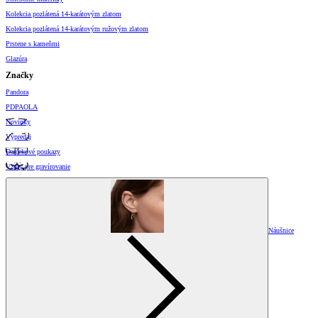
Kolekcia pozlátená 14-karátovým zlatom
Kolekcia pozlátená 14-karátovým ružovým zlatom
Prstene s kameňmi
Glazúra
Značky
Pandora
PDPAOLA
Novinky
Výpredaj
Darčekové poukazy
Vzory pre gravírovanie
Náušnice