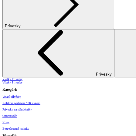
Prívesky
Prívesky
Všetky Prívesky
Všetky Prívesky
Kategórie
Visací přívěsky
Kolekcia pozlátená 18K zlatom
Prívesky na náhrdelníky
Oddeľovače
Klipy
Bezpečnostné retiazky
Materiály