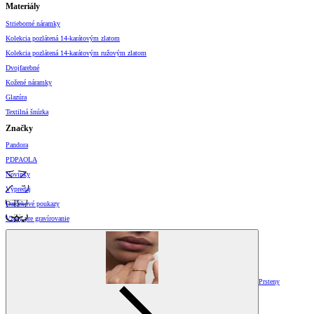
Materiály
Strieborné náramky
Kolekcia pozlátená 14-karátovým zlatom
Kolekcia pozlátená 14-karátovým ružovým zlatom
Dvojfarebné
Kožené náramky
Glazúra
Textilná šnúrka
Značky
Pandora
PDPAOLA
Novinky
Výpredaj
Darčekové poukazy
Vzory pre gravírovanie
Prsteny