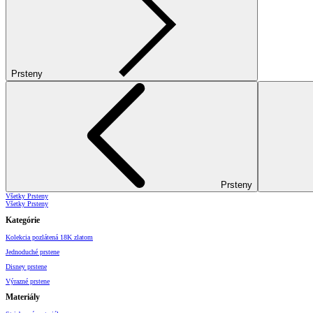
Prsteny
Prsteny
Všetky Prsteny
Všetky Prsteny
Kategórie
Kolekcia pozlátená 18K zlatom
Jednoduché prstene
Disney prstene
Výrazné prstene
Materiály