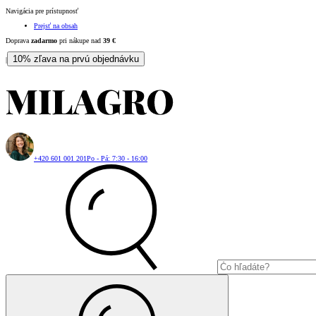
Navigácia pre prístupnosť
Prejsť na obsah
Doprava
zadarmo
pri nákupe nad
39
€
10% zľava na prvú objednávku
|
+420 601 001 201
Po - Pá: 7:30 - 16:00