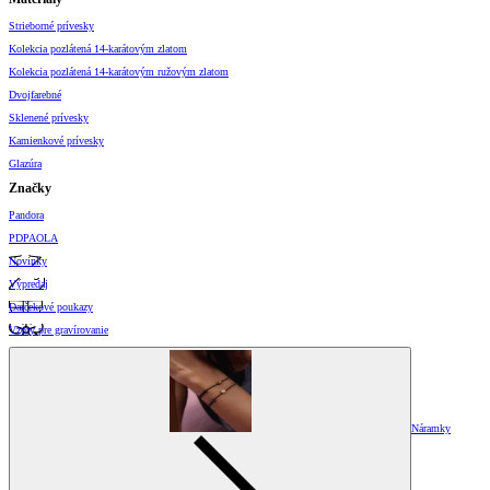
Strieborné prívesky
Kolekcia pozlátená 14-karátovým zlatom
Kolekcia pozlátená 14-karátovým ružovým zlatom
Dvojfarebné
Sklenené prívesky
Kamienkové prívesky
Glazúra
Značky
Pandora
PDPAOLA
Novinky
Výpredaj
Darčekové poukazy
Vzory pre gravírovanie
Náramky