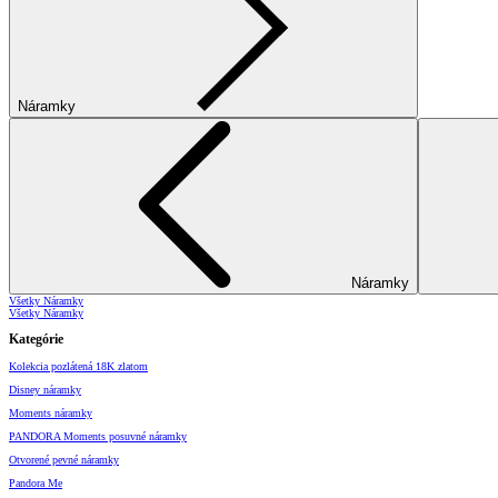
Náramky
Náramky
Všetky Náramky
Všetky Náramky
Kategórie
Kolekcia pozlátená 18K zlatom
Disney náramky
Moments náramky
PANDORA Moments posuvné náramky
Otvorené pevné náramky
Pandora Me