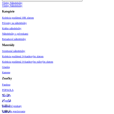
Všetky Náhrdelníky
Všetky Náhrdelníky
Kategórie
Kolekcia pozlátená 18K zlatom
Prívesky na náhrdelníky
Krátke náhrdelníky
Náhrdelníky s príveskami
Retiazkové náhrdelníky
Materiály
Strieborné náhrdelníky
Kolekcia pozlátená 14-karátovým zlatom
Kolekcia pozlátená 14-karátovým ružovým zlatom
Glazúra
Kamene
Značky
Pandora
PDPAOLA
Novinky
Výpredaj
Darčekové poukazy
Vzory pre gravírovanie