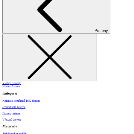
Prsteny
Všetky Prsteny
Všetky Prsteny
Kategórie
Kolekcia pozlátená 18K zlatom
Jednoduché prstene
Disney prstene
Výrazné prstene
Materiály
Strieborné materiály