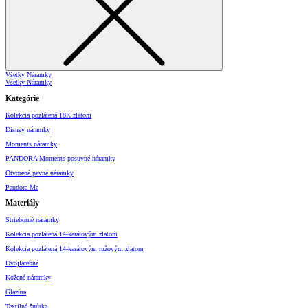
Všetky Náramky
Všetky Náramky
Kategórie
Kolekcia pozlátená 18K zlatom
Disney náramky
Moments náramky
PANDORA Moments posuvné náramky
Otvorené pevné náramky
Pandora Me
Materiály
Strieborné náramky
Kolekcia pozlátená 14-karátovým zlatom
Kolekcia pozlátená 14-karátovým ružovým zlatom
Dvojfarebné
Kožené náramky
Glazúra
Textilná šnúrka