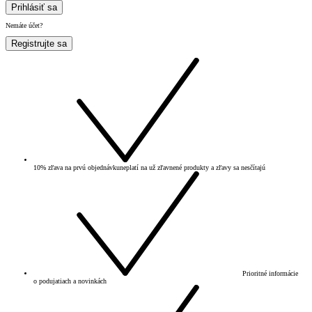
Prihlásiť sa
Nemáte účet?
Registrujte sa
10% zľava na prvú objednávku
neplatí na už zľavnené produkty a zľavy sa nesčítajú
Prioritné informácie
o podujatiach a novinkách