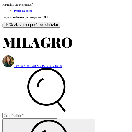
Navigácia pre prístupnosť
Prejsť na obsah
Doprava
zadarmo
pri nákupe nad
39
€
10% zľava na prvú objednávku
|
+420 601 001 201
Po - Pá: 7:30 - 16:00