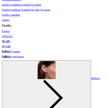
Kolekcia pozlátená 14-karátovým zlatom
Kolekcia pozlátená 14-karátovým ružovým zlatom
Prstene s kameňmi
Glazúra
Značky
Pandora
PDPAOLA
Novinky
Výpredaj
Darčekové poukazy
Vzory pre gravírovanie
Náušnice