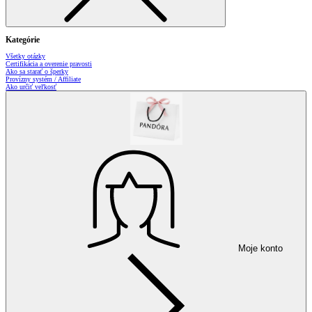
Kategórie
Všetky otázky
Certifikácia a overenie pravosti
Ako sa starať o šperky
Provízny systém / Affiliate
Ako určiť veľkosť
Moje konto