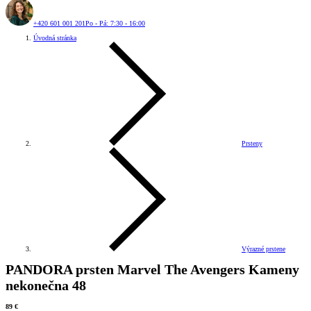
+420 601 001 201
Po - Pá: 7:30 - 16:00
Úvodná stránka
Prsteny
Výrazné prstene
PANDORA prsten Marvel The Avengers Kameny
nekonečna 48
89 €