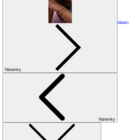
Náramky
Náramky
Náramky