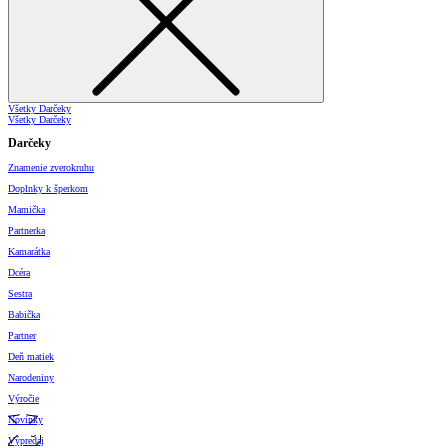
Všetky Darčeky
Všetky Darčeky
Darčeky
Znamenie zverokruhu
Doplnky k šperkom
Mamička
Partnerka
Kamarátka
Dcéra
Sestra
Babička
Partner
Deň matiek
Narodeniny
Výročie
Novinky
Výpredaj