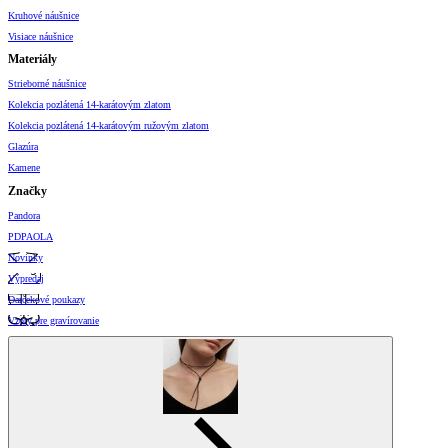
Kruhové náušnice
Visiace náušnice
Materiály
Strieborné náušnice
Kolekcia pozlátená 14-karátovým zlatom
Kolekcia pozlátená 14-karátovým ružovým zlatom
Glazúra
Kamene
Značky
Pandora
PDPAOLA
Novinky
Výpredaj
Darčekové poukazy
Vzory pre gravírovanie