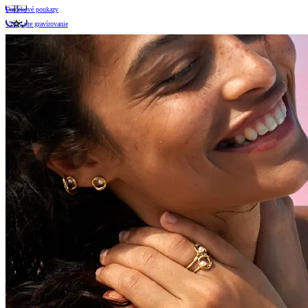
Darčekové poukazy
Vzory pre gravírovanie