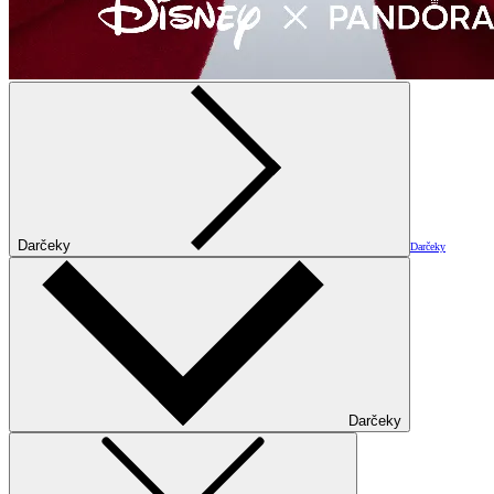
Darčeky
Darčeky
Darčeky