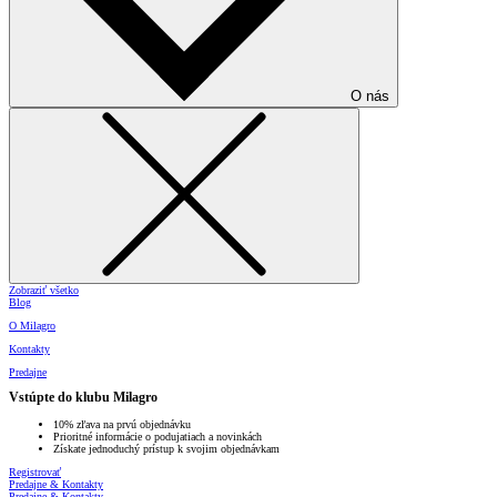
O nás
Zobraziť všetko
Blog
O Milagro
Kontakty
Predajne
Vstúpte do klubu Milagro
10% zľava na prvú objednávku
Prioritné informácie o podujatiach a novinkách
Získate jednoduchý prístup k svojim objednávkam
Registrovať
Predajne & Kontakty
Predajne & Kontakty