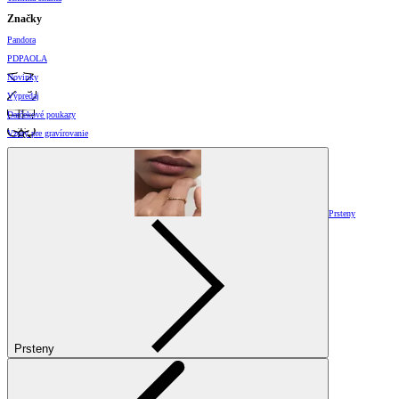
Značky
Pandora
PDPAOLA
Novinky
Výpredaj
Darčekové poukazy
Vzory pre gravírovanie
Prsteny
Prsteny