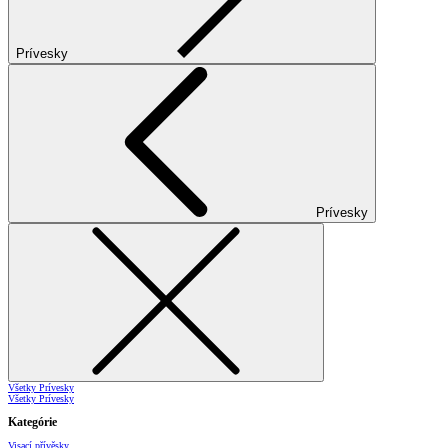
Prívesky
Prívesky
Všetky Prívesky
Všetky Prívesky
Kategórie
Visací přívěsky