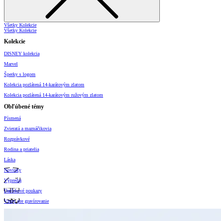
Všetky Kolekcie
Všetky Kolekcie
Kolekcie
DISNEY kolekcia
Marvel
Šperky s logom
Kolekcia pozlátená 14-karátovým zlatom
Kolekcia pozlátená 14-karátovým ružovým zlatom
Obľúbené témy
Písmená
Zvieratá a maznáčikovia
Rozprávkové
Rodina a priatelia
Láska
Novinky
Výpredaj
Darčekové poukazy
Vzory pre gravírovanie