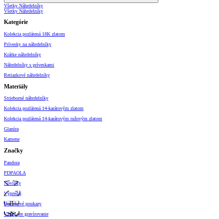
Všetky Náhrdelníky
Všetky Náhrdelníky
Kategórie
Kolekcia pozlátená 18K zlatom
Prívesky na náhrdelníky
Krátke náhrdelníky
Náhrdelníky s príveskami
Retiazkové náhrdelníky
Materiály
Strieborné náhrdelníky
Kolekcia pozlátená 14-karátovým zlatom
Kolekcia pozlátená 14-karátovým ružovým zlatom
Glazúra
Kamene
Značky
Pandora
PDPAOLA
Novinky
Výpredaj
Darčekové poukazy
Vzory pre gravírovanie