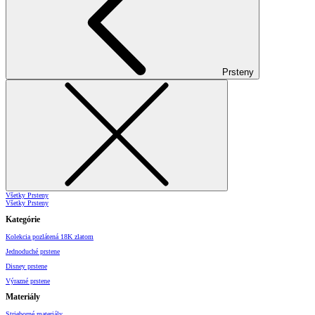
Prsteny
Všetky Prsteny
Všetky Prsteny
Kategórie
Kolekcia pozlátená 18K zlatom
Jednoduché prstene
Disney prstene
Výrazné prstene
Materiály
Strieborné materiály