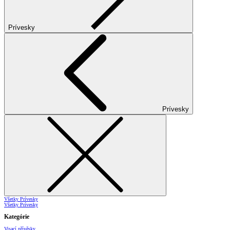
Prívesky
Prívesky
Všetky Prívesky
Všetky Prívesky
Kategórie
Visací přívěsky