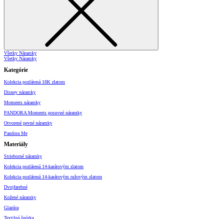
Všetky Náramky
Všetky Náramky
Kategórie
Kolekcia pozlátená 18K zlatom
Disney náramky
Moments náramky
PANDORA Moments posuvné náramky
Otvorené pevné náramky
Pandora Me
Materiály
Strieborné náramky
Kolekcia pozlátená 14-karátovým zlatom
Kolekcia pozlátená 14-karátovým ružovým zlatom
Dvojfarebné
Kožené náramky
Glazúra
Textilná šnúrka