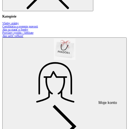
Kategórie
Všetky otázky
Certifikácia a overenie pravosti
Ako sa starať o šperky
Provízny systém / Affiliate
Ako určiť veľkosť
Moje konto