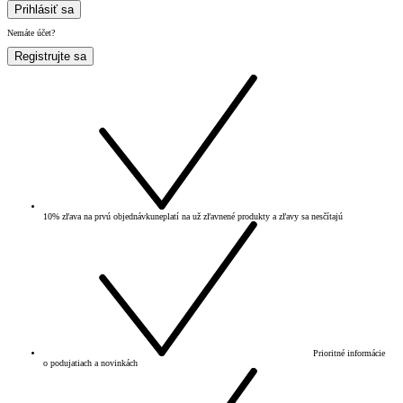
Prihlásiť sa
Nemáte účet?
Registrujte sa
10% zľava na prvú objednávku
neplatí na už zľavnené produkty a zľavy sa nesčítajú
Prioritné informácie
o podujatiach a novinkách