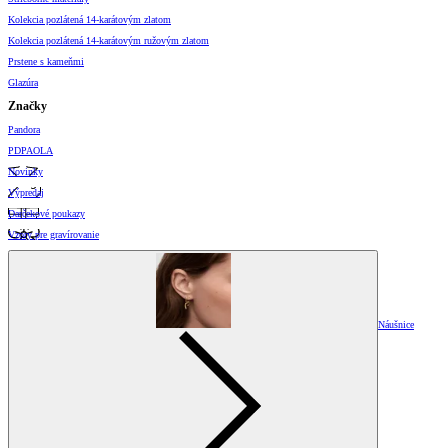
Kolekcia pozlátená 14-karátovým zlatom
Kolekcia pozlátená 14-karátovým ružovým zlatom
Prstene s kameňmi
Glazúra
Značky
Pandora
PDPAOLA
Novinky
Výpredaj
Darčekové poukazy
Vzory pre gravírovanie
Náušnice