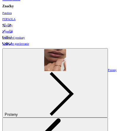
Značky
Pandora
PDPAOLA
Novinky
Výpredaj
Darčekové poukazy
Vzory pre gravírovanie
Prsteny
Prsteny