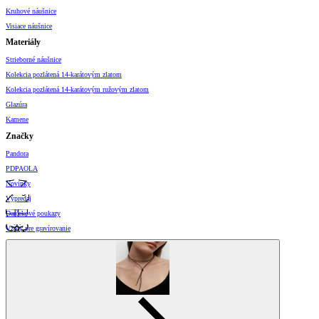
Kruhové náušnice
Visiace náušnice
Materiály
Strieborné náušnice
Kolekcia pozlátená 14-karátovým zlatom
Kolekcia pozlátená 14-karátovým ružovým zlatom
Glazúra
Kamene
Značky
Pandora
PDPAOLA
Novinky
Výpredaj
Darčekové poukazy
Vzory pre gravírovanie