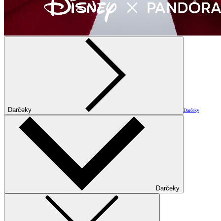
Darčeky
Darčeky
Darčeky