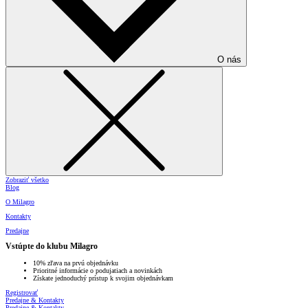
O nás
Zobraziť všetko
Blog
O Milagro
Kontakty
Predajne
Vstúpte do klubu Milagro
10% zľava na prvú objednávku
Prioritné informácie o podujatiach a novinkách
Získate jednoduchý prístup k svojim objednávkam
Registrovať
Predajne & Kontakty
Predajne & Kontakty