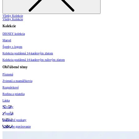
Všetky Kolekcie
Všetky Kolekcie
Kolekcie
DISNEY kolekcia
Marvel
Šperky s logom
Kolekcia pozlátená 14-karátovým zlatom
Kolekcia pozlátená 14-karátovým ružovým zlatom
Obľúbené témy
Písmená
Zvieratá a maznáčikovia
Rozprávkové
Rodina a priatelia
Láska
Novinky
Výpredaj
Darčekové poukazy
Vzory pre gravírovanie