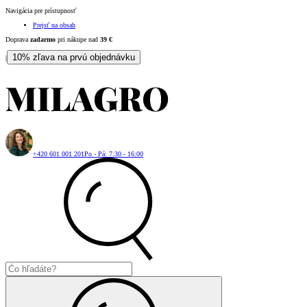
Navigácia pre prístupnosť
Prejsť na obsah
Doprava
zadarmo
pri nákupe nad
39
€
10% zľava na prvú objednávku
|
+420 601 001 201
Po - Pá: 7:30 - 16:00