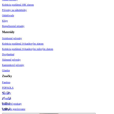
Kolekcia pozlátená 18K zlatom
Prívesky na náhrdelníky
Oddeľovače
Klipy
Bezpečnostné retiazky
Materiály
Strieborné prívesky
Kolekcia pozlátená 14-karátovým zlatom
Kolekcia pozlátená 14-karátovým ružovým zlatom
Dvojfarebné
Sklenené prívesky
Kamienkové prívesky
Glazúra
Značky
Pandora
PDPAOLA
Novinky
Výpredaj
Darčekové poukazy
Vzory pre gravírovanie