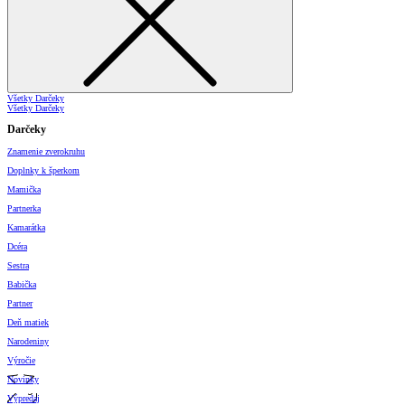
Všetky Darčeky
Všetky Darčeky
Darčeky
Znamenie zverokruhu
Doplnky k šperkom
Mamička
Partnerka
Kamarátka
Dcéra
Sestra
Babička
Partner
Deň matiek
Narodeniny
Výročie
Novinky
Výpredaj