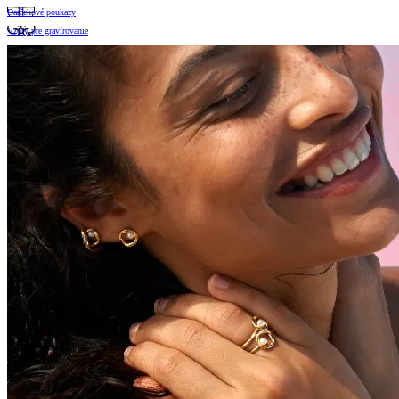
Darčekové poukazy
Vzory pre gravírovanie