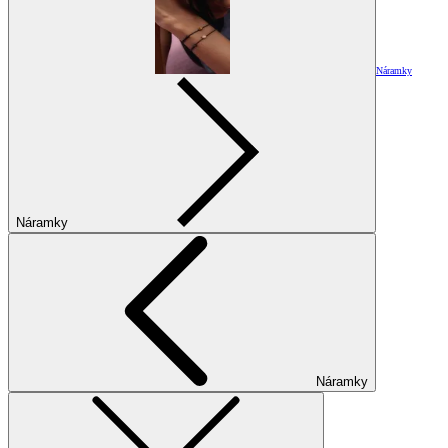
Náramky
Náramky
Náramky