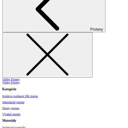
Prsteny
Všetky Prsteny
Všetky Prsteny
Kategórie
Kolekcia pozlátená 18K zlatom
Jednoduché prstene
Disney prstene
Výrazné prstene
Materiály
Strieborné materiály