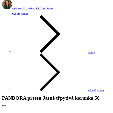
+420 601 001 201
Po - Pá: 7:30 - 16:00
Úvodná stránka
Prsteny
Výrazné prstene
PANDORA prsten Jasně třpytivá korunka 50
99 €