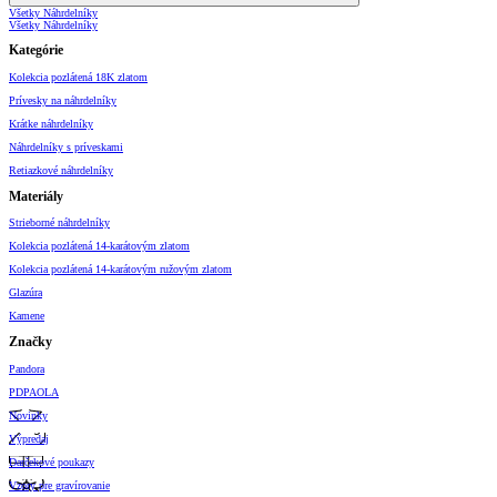
Všetky Náhrdelníky
Všetky Náhrdelníky
Kategórie
Kolekcia pozlátená 18K zlatom
Prívesky na náhrdelníky
Krátke náhrdelníky
Náhrdelníky s príveskami
Retiazkové náhrdelníky
Materiály
Strieborné náhrdelníky
Kolekcia pozlátená 14-karátovým zlatom
Kolekcia pozlátená 14-karátovým ružovým zlatom
Glazúra
Kamene
Značky
Pandora
PDPAOLA
Novinky
Výpredaj
Darčekové poukazy
Vzory pre gravírovanie