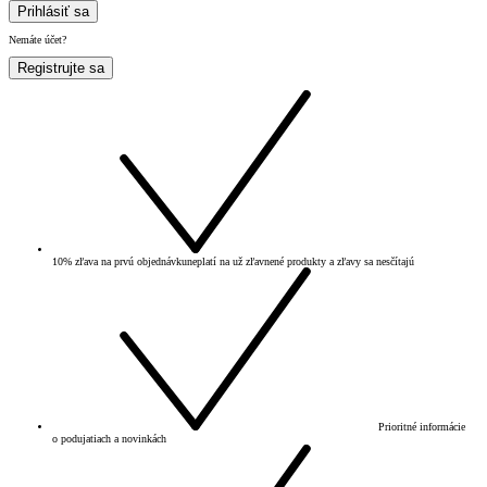
Prihlásiť sa
Nemáte účet?
Registrujte sa
10% zľava na prvú objednávku
neplatí na už zľavnené produkty a zľavy sa nesčítajú
Prioritné informácie
o podujatiach a novinkách