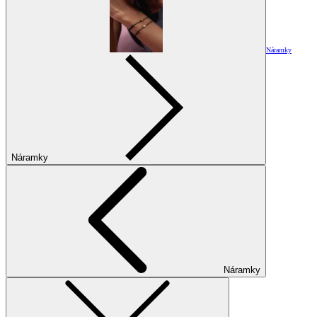
Náramky
Náramky
Náramky