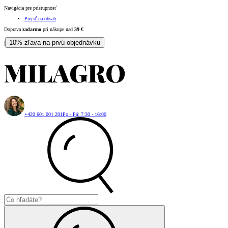
Navigácia pre prístupnosť
Prejsť na obsah
Doprava
zadarmo
pri nákupe nad
39
€
10% zľava na prvú objednávku
|
+420 601 001 201
Po - Pá: 7:30 - 16:00