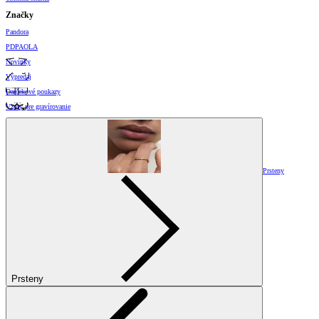
Značky
Pandora
PDPAOLA
Novinky
Výpredaj
Darčekové poukazy
Vzory pre gravírovanie
Prsteny
Prsteny