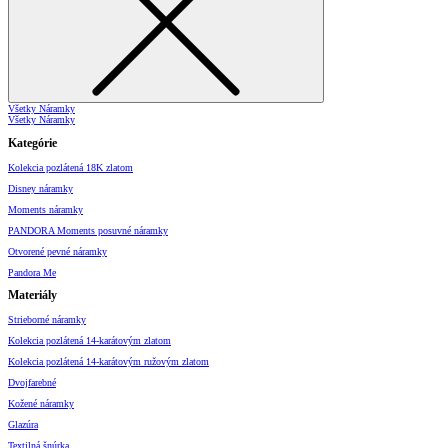
Všetky Náramky
Všetky Náramky
Kategórie
Kolekcia pozlátená 18K zlatom
Disney náramky
Moments náramky
PANDORA Moments posuvné náramky
Otvorené pevné náramky
Pandora Me
Materiály
Strieborné náramky
Kolekcia pozlátená 14-karátovým zlatom
Kolekcia pozlátená 14-karátovým ružovým zlatom
Dvojfarebné
Kožené náramky
Glazúra
Textilná šnúrka