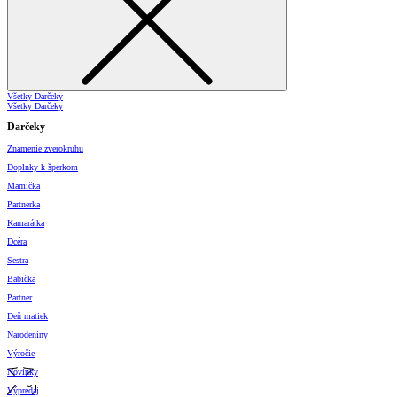
Všetky Darčeky
Všetky Darčeky
Darčeky
Znamenie zverokruhu
Doplnky k šperkom
Mamička
Partnerka
Kamarátka
Dcéra
Sestra
Babička
Partner
Deň matiek
Narodeniny
Výročie
Novinky
Výpredaj