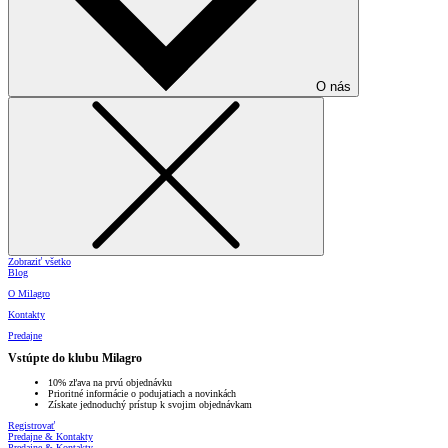
O nás
Zobraziť všetko
Blog
O Milagro
Kontakty
Predajne
Vstúpte do klubu Milagro
10% zľava na prvú objednávku
Prioritné informácie o podujatiach a novinkách
Získate jednoduchý prístup k svojim objednávkam
Registrovať
Predajne & Kontakty
Predajne & Kontakty