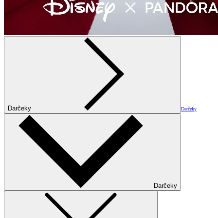
Darčeky
Darčeky
Darčeky