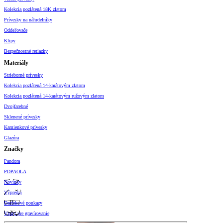
Kolekcia pozlátená 18K zlatom
Prívesky na náhrdelníky
Oddeľovače
Klipy
Bezpečnostné retiazky
Materiály
Strieborné prívesky
Kolekcia pozlátená 14-karátovým zlatom
Kolekcia pozlátená 14-karátovým ružovým zlatom
Dvojfarebné
Sklenené prívesky
Kamienkové prívesky
Glazúra
Značky
Pandora
PDPAOLA
Novinky
Výpredaj
Darčekové poukazy
Vzory pre gravírovanie