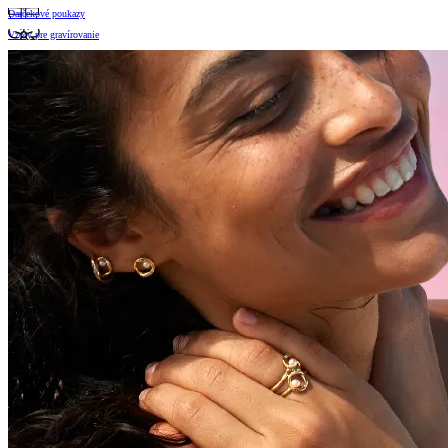
Darčekové poukazy
Vzory pre gravírovanie