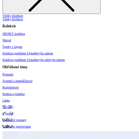
Všetky Kolekcie
Všetky Kolekcie
Kolekcie
DISNEY kolekcia
Marvel
Šperky s logom
Kolekcia pozlátená 14-karátovým zlatom
Kolekcia pozlátená 14-karátovým ružovým zlatom
Obľúbené témy
Písmená
Zvieratá a maznáčikovia
Rozprávkové
Rodina a priatelia
Láska
Novinky
Výpredaj
Darčekové poukazy
Vzory pre gravírovanie