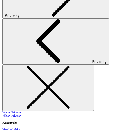
Prívesky
Prívesky
Všetky Prívesky
Všetky Prívesky
Kategórie
Visací přívěsky