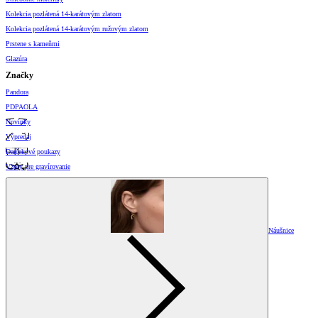
Kolekcia pozlátená 14-karátovým zlatom
Kolekcia pozlátená 14-karátovým ružovým zlatom
Prstene s kameňmi
Glazúra
Značky
Pandora
PDPAOLA
Novinky
Výpredaj
Darčekové poukazy
Vzory pre gravírovanie
Náušnice