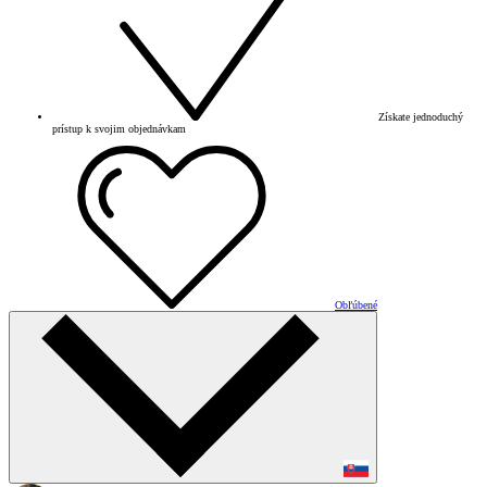
Získate jednoduchý
prístup k svojim objednávkam
Obľúbené