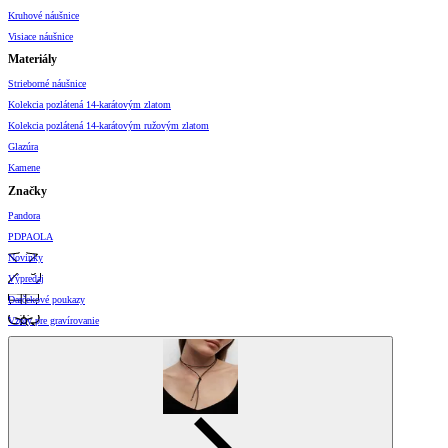
Kruhové náušnice
Visiace náušnice
Materiály
Strieborné náušnice
Kolekcia pozlátená 14-karátovým zlatom
Kolekcia pozlátená 14-karátovým ružovým zlatom
Glazúra
Kamene
Značky
Pandora
PDPAOLA
Novinky
Výpredaj
Darčekové poukazy
Vzory pre gravírovanie