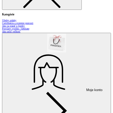
Kategórie
Všetky otázky
Certifikácia a overenie pravosti
Ako sa starať o šperky
Provízny systém / Affiliate
Ako určiť veľkosť
Moje konto