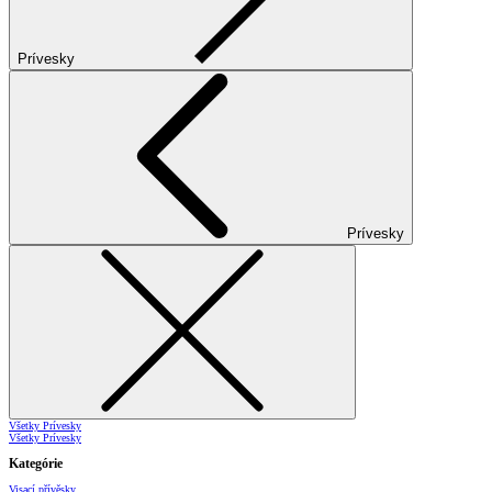
Prívesky
Prívesky
Všetky Prívesky
Všetky Prívesky
Kategórie
Visací přívěsky