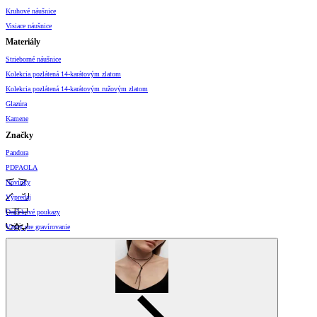
Kruhové náušnice
Visiace náušnice
Materiály
Strieborné náušnice
Kolekcia pozlátená 14-karátovým zlatom
Kolekcia pozlátená 14-karátovým ružovým zlatom
Glazúra
Kamene
Značky
Pandora
PDPAOLA
Novinky
Výpredaj
Darčekové poukazy
Vzory pre gravírovanie