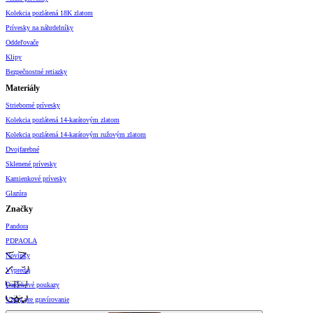
Kolekcia pozlátená 18K zlatom
Prívesky na náhrdelníky
Oddeľovače
Klipy
Bezpečnostné retiazky
Materiály
Strieborné prívesky
Kolekcia pozlátená 14-karátovým zlatom
Kolekcia pozlátená 14-karátovým ružovým zlatom
Dvojfarebné
Sklenené prívesky
Kamienkové prívesky
Glazúra
Značky
Pandora
PDPAOLA
Novinky
Výpredaj
Darčekové poukazy
Vzory pre gravírovanie