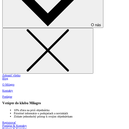
O nás
Zobraziť všetko
Blog
O Milagro
Kontakty
Predajne
Vstúpte do klubu Milagro
10% zľava na prvú objednávku
Prioritné informácie o podujatiach a novinkách
Získate jednoduchý prístup k svojim objednávkam
Registrovať
Predajne & Kontakty
Predajne & Kontakty