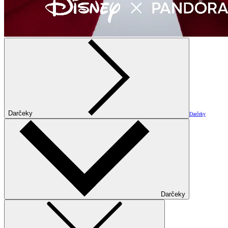
Darčeky
Darčeky
Darčeky