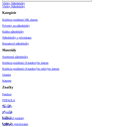
Všetky Náhrdelníky
Všetky Náhrdelníky
Kategórie
Kolekcia pozlátená 18K zlatom
Prívesky na náhrdelníky
Krátke náhrdelníky
Náhrdelníky s príveskami
Retiazkové náhrdelníky
Materiály
Strieborné náhrdelníky
Kolekcia pozlátená 14-karátovým zlatom
Kolekcia pozlátená 14-karátovým ružovým zlatom
Glazúra
Kamene
Značky
Pandora
PDPAOLA
Novinky
Výpredaj
Darčekové poukazy
Vzory pre gravírovanie