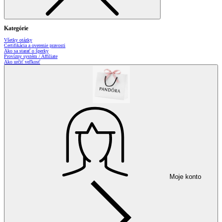
Kategórie
Všetky otázky
Certifikácia a overenie pravosti
Ako sa starať o šperky
Provízny systém / Affiliate
Ako určiť veľkosť
Moje konto