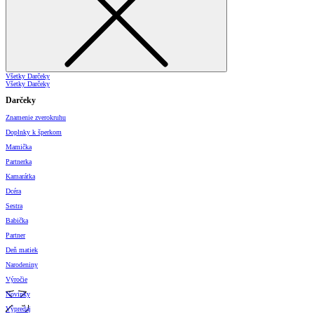
Všetky Darčeky
Všetky Darčeky
Darčeky
Znamenie zverokruhu
Doplnky k šperkom
Mamička
Partnerka
Kamarátka
Dcéra
Sestra
Babička
Partner
Deň matiek
Narodeniny
Výročie
Novinky
Výpredaj