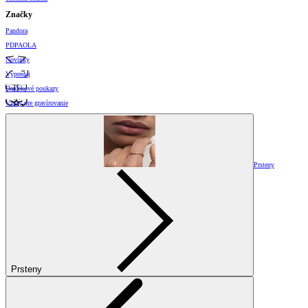
Značky
Pandora
PDPAOLA
Novinky
Výpredaj
Darčekové poukazy
Vzory pre gravírovanie
Prsteny
Prsteny