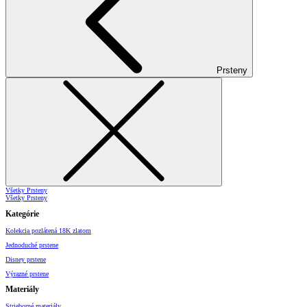
Prsteny
Všetky Prsteny
Všetky Prsteny
Kategórie
Kolekcia pozlátená 18K zlatom
Jednoduché prstene
Disney prstene
Výrazné prstene
Materiály
Strieborné materiály