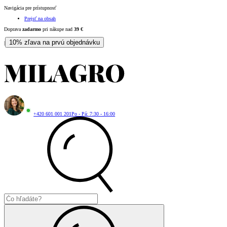
Navigácia pre prístupnosť
Prejsť na obsah
Doprava
zadarmo
pri nákupe nad
39
€
10% zľava na prvú objednávku
|
+420 601 001 201
Po - Pá: 7:30 - 16:00