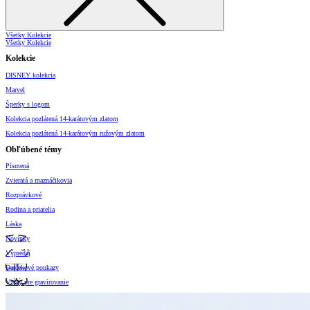
Všetky Kolekcie
Všetky Kolekcie
Kolekcie
DISNEY kolekcia
Marvel
Šperky s logom
Kolekcia pozlátená 14-karátovým zlatom
Kolekcia pozlátená 14-karátovým ružovým zlatom
Obľúbené témy
Písmená
Zvieratá a maznáčikovia
Rozprávkové
Rodina a priatelia
Láska
Novinky
Výpredaj
Darčekové poukazy
Vzory pre gravírovanie