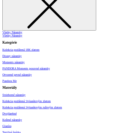
Všetky Náramky
Všetky Náramky
Kategórie
Kolekcia pozlátená 18K zlatom
Disney náramky
Moments náramky
PANDORA Moments posuvné náramky
Otvorené pevné náramky
Pandora Me
Materiály
Strieborné náramky
Kolekcia pozlátená 14-karátovým zlatom
Kolekcia pozlátená 14-karátovým ružovým zlatom
Dvojfarebné
Kožené náramky
Glazúra
Textilná šnúrka