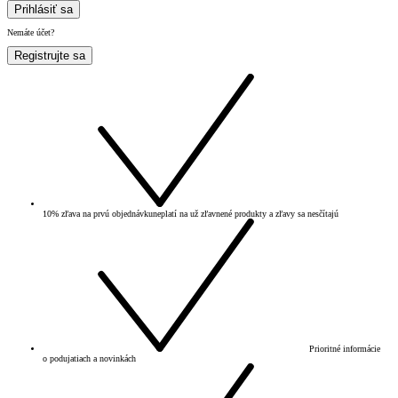
Prihlásiť sa
Nemáte účet?
Registrujte sa
10% zľava na prvú objednávku
neplatí na už zľavnené produkty a zľavy sa nesčítajú
Prioritné informácie
o podujatiach a novinkách