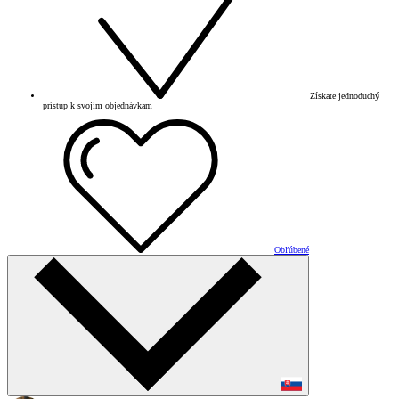
Získate jednoduchý
prístup k svojim objednávkam
Obľúbené