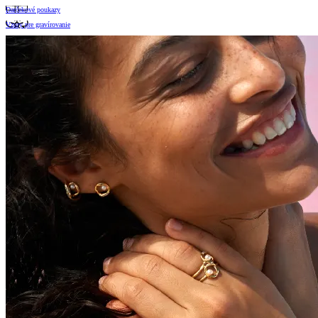
Darčekové poukazy
Vzory pre gravírovanie