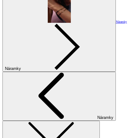
Náramky
Náramky
Náramky