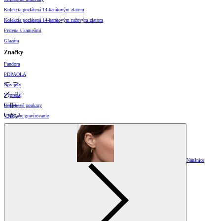
Kolekcia pozlátená 14-karátovým zlatom
Kolekcia pozlátená 14-karátovým ružovým zlatom
Prstene s kameňmi
Glazúra
Značky
Pandora
PDPAOLA
Novinky
Výpredaj
Darčekové poukazy
Vzory pre gravírovanie
Náušnice