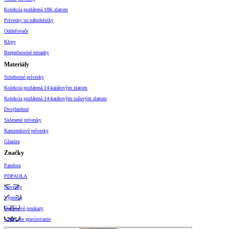
Kolekcia pozlátená 18K zlatom
Prívesky na náhrdelníky
Oddeľovače
Klipy
Bezpečnostné retiazky
Materiály
Strieborné prívesky
Kolekcia pozlátená 14-karátovým zlatom
Kolekcia pozlátená 14-karátovým ružovým zlatom
Dvojfarebné
Sklenené prívesky
Kamienkové prívesky
Glazúra
Značky
Pandora
PDPAOLA
Novinky
Výpredaj
Darčekové poukazy
Vzory pre gravírovanie