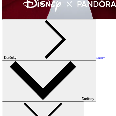
Darčeky
Darčeky
Darčeky