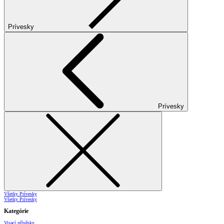
Prívesky
Prívesky
Všetky Prívesky
Všetky Prívesky
Kategórie
Visací přívěsky