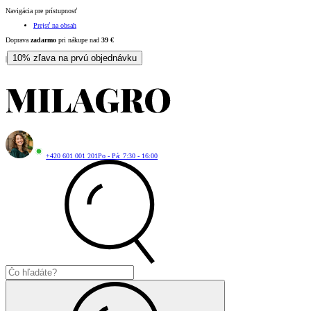
Navigácia pre prístupnosť
Prejsť na obsah
Doprava
zadarmo
pri nákupe nad
39
€
10% zľava na prvú objednávku
|
+420 601 001 201
Po - Pá: 7:30 - 16:00