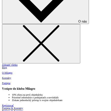
O nás
Zobraziť všetko
Blog
O Milagro
Kontakty
Predajne
Vstúpte do klubu Milagro
10% zľava na prvú objednávku
Prioritné informácie o podujatiach a novinkách
Získate jednoduchý prístup k svojim objednávkam
Registrovať
Predajne & Kontakty
Predajne & Kontakty