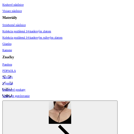
Kruhové náušnice
Visiace náušnice
Materiály
Strieborné náušnice
Kolekcia pozlátená 14-karátovým zlatom
Kolekcia pozlátená 14-karátovým ružovým zlatom
Glazúra
Kamene
Značky
Pandora
PDPAOLA
Novinky
Výpredaj
Darčekové poukazy
Vzory pre gravírovanie