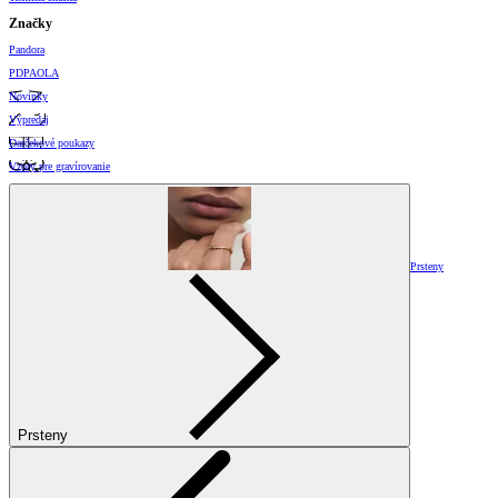
Značky
Pandora
PDPAOLA
Novinky
Výpredaj
Darčekové poukazy
Vzory pre gravírovanie
Prsteny
Prsteny