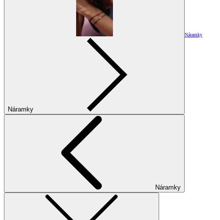
Náramky
Náramky
Náramky