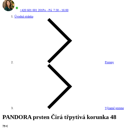
+420 601 001 201
Po - Pá: 7:30 - 16:00
Úvodná stránka
Prsteny
Výrazné prstene
PANDORA prsten Čirá třpytivá korunka 48
79 €