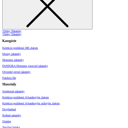
Všetky Náramky
Všetky Náramky
Kategórie
Kolekcia pozlátená 18K zlatom
Disney náramky
Moments náramky
PANDORA Moments posuvné náramky
Otvorené pevné náramky
Pandora Me
Materiály
Strieborné náramky
Kolekcia pozlátená 14-karátovým zlatom
Kolekcia pozlátená 14-karátovým ružovým zlatom
Dvojfarebné
Kožené náramky
Glazúra
Textilná šnúrka