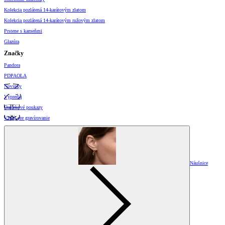
Kolekcia pozlátená 14-karátovým zlatom
Kolekcia pozlátená 14-karátovým ružovým zlatom
Prstene s kameňmi
Glazúra
Značky
Pandora
PDPAOLA
Novinky
Výpredaj
Darčekové poukazy
Vzory pre gravírovanie
Náušnice