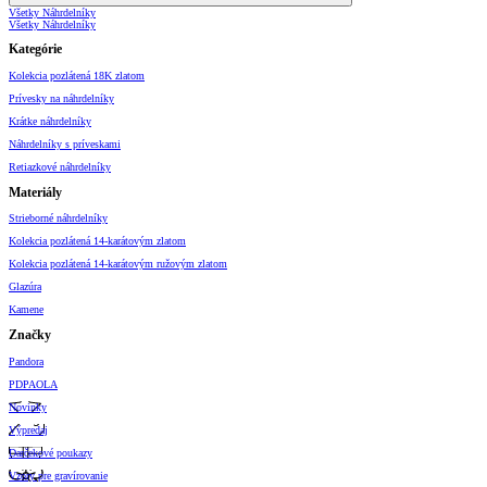
Všetky Náhrdelníky
Všetky Náhrdelníky
Kategórie
Kolekcia pozlátená 18K zlatom
Prívesky na náhrdelníky
Krátke náhrdelníky
Náhrdelníky s príveskami
Retiazkové náhrdelníky
Materiály
Strieborné náhrdelníky
Kolekcia pozlátená 14-karátovým zlatom
Kolekcia pozlátená 14-karátovým ružovým zlatom
Glazúra
Kamene
Značky
Pandora
PDPAOLA
Novinky
Výpredaj
Darčekové poukazy
Vzory pre gravírovanie