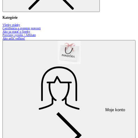
Kategórie
Všetky otázky
Certifikácia a overenie pravosti
Ako sa starať o šperky
Provízny systém / Affiliate
Ako určiť veľkosť
Moje konto