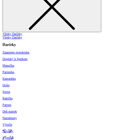
Všetky Darčeky
Všetky Darčeky
Darčeky
Znamenie zverokruhu
Doplnky k šperkom
Mamička
Partnerka
Kamarátka
Dcéra
Sestra
Babička
Partner
Deň matiek
Narodeniny
Výročie
Novinky
Výpredaj