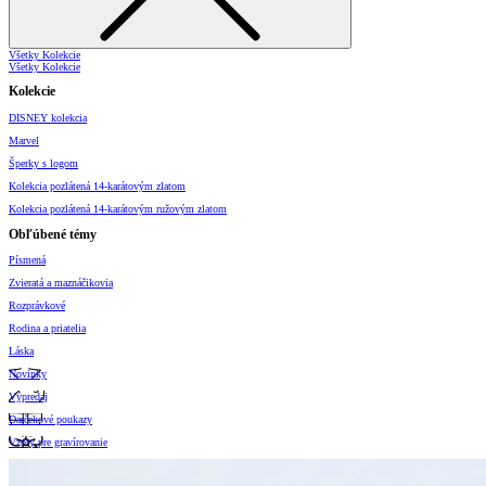
Všetky Kolekcie
Všetky Kolekcie
Kolekcie
DISNEY kolekcia
Marvel
Šperky s logom
Kolekcia pozlátená 14-karátovým zlatom
Kolekcia pozlátená 14-karátovým ružovým zlatom
Obľúbené témy
Písmená
Zvieratá a maznáčikovia
Rozprávkové
Rodina a priatelia
Láska
Novinky
Výpredaj
Darčekové poukazy
Vzory pre gravírovanie