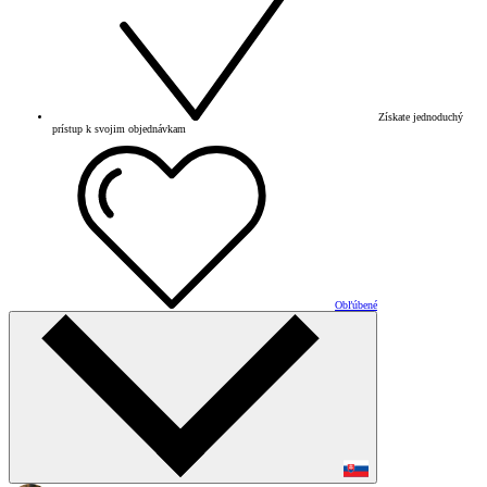
Získate jednoduchý
prístup k svojim objednávkam
Obľúbené