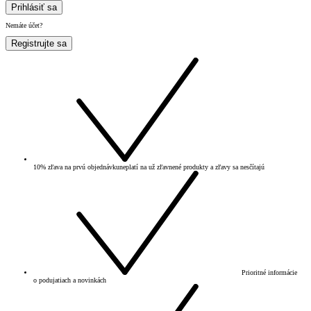
Prihlásiť sa
Nemáte účet?
Registrujte sa
10% zľava na prvú objednávku
neplatí na už zľavnené produkty a zľavy sa nesčítajú
Prioritné informácie
o podujatiach a novinkách