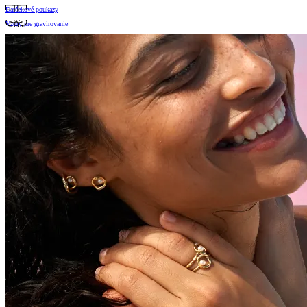
Darčekové poukazy
Vzory pre gravírovanie