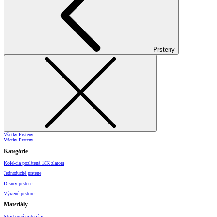
Prsteny
Všetky Prsteny
Všetky Prsteny
Kategórie
Kolekcia pozlátená 18K zlatom
Jednoduché prstene
Disney prstene
Výrazné prstene
Materiály
Strieborné materiály