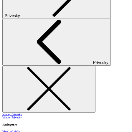
Prívesky
Prívesky
Všetky Prívesky
Všetky Prívesky
Kategórie
Visací přívěsky