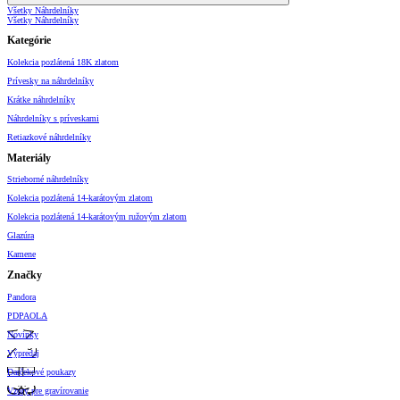
Všetky Náhrdelníky
Všetky Náhrdelníky
Kategórie
Kolekcia pozlátená 18K zlatom
Prívesky na náhrdelníky
Krátke náhrdelníky
Náhrdelníky s príveskami
Retiazkové náhrdelníky
Materiály
Strieborné náhrdelníky
Kolekcia pozlátená 14-karátovým zlatom
Kolekcia pozlátená 14-karátovým ružovým zlatom
Glazúra
Kamene
Značky
Pandora
PDPAOLA
Novinky
Výpredaj
Darčekové poukazy
Vzory pre gravírovanie