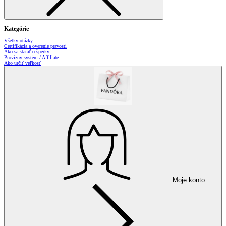
Kategórie
Všetky otázky
Certifikácia a overenie pravosti
Ako sa starať o šperky
Provízny systém / Affiliate
Ako určiť veľkosť
Moje konto