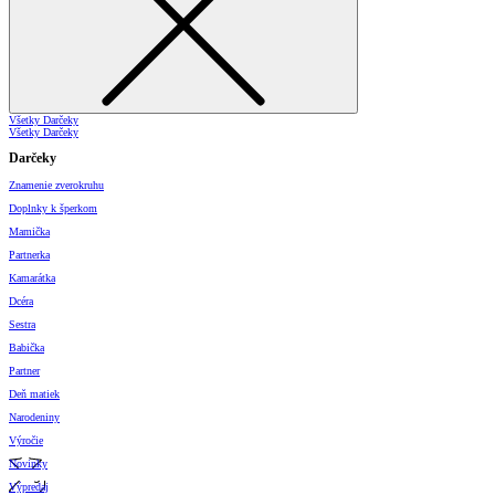
Všetky Darčeky
Všetky Darčeky
Darčeky
Znamenie zverokruhu
Doplnky k šperkom
Mamička
Partnerka
Kamarátka
Dcéra
Sestra
Babička
Partner
Deň matiek
Narodeniny
Výročie
Novinky
Výpredaj