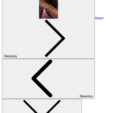
Náramky
Náramky
Náramky