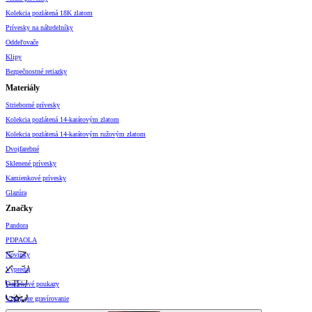
Kolekcia pozlátená 18K zlatom
Prívesky na náhrdelníky
Oddeľovače
Klipy
Bezpečnostné retiazky
Materiály
Strieborné prívesky
Kolekcia pozlátená 14-karátovým zlatom
Kolekcia pozlátená 14-karátovým ružovým zlatom
Dvojfarebné
Sklenené prívesky
Kamienkové prívesky
Glazúra
Značky
Pandora
PDPAOLA
Novinky
Výpredaj
Darčekové poukazy
Vzory pre gravírovanie