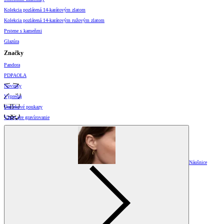
Kolekcia pozlátená 14-karátovým zlatom
Kolekcia pozlátená 14-karátovým ružovým zlatom
Prstene s kameňmi
Glazúra
Značky
Pandora
PDPAOLA
Novinky
Výpredaj
Darčekové poukazy
Vzory pre gravírovanie
Náušnice