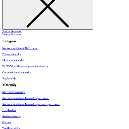
Všetky Náramky
Všetky Náramky
Kategórie
Kolekcia pozlátená 18K zlatom
Disney náramky
Moments náramky
PANDORA Moments posuvné náramky
Otvorené pevné náramky
Pandora Me
Materiály
Strieborné náramky
Kolekcia pozlátená 14-karátovým zlatom
Kolekcia pozlátená 14-karátovým ružovým zlatom
Dvojfarebné
Kožené náramky
Glazúra
Textilná šnúrka