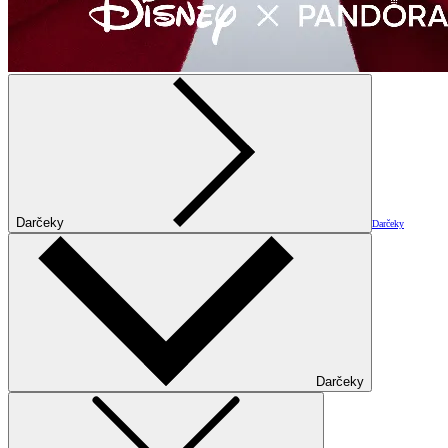
Darčeky
Darčeky
Darčeky