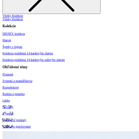
Všetky Kolekcie
Všetky Kolekcie
Kolekcie
DISNEY kolekcia
Marvel
Šperky s logom
Kolekcia pozlátená 14-karátovým zlatom
Kolekcia pozlátená 14-karátovým ružovým zlatom
Obľúbené témy
Písmená
Zvieratá a maznáčikovia
Rozprávkové
Rodina a priatelia
Láska
Novinky
Výpredaj
Darčekové poukazy
Vzory pre gravírovanie