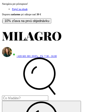
Navigácia pre prístupnosť
Prejsť na obsah
Doprava
zadarmo
pri nákupe nad
39
€
10% zľava na prvú objednávku
|
+420 601 001 201
Po - Pá: 7:30 - 16:00