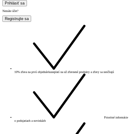
Prihlásiť sa
Nemáte účet?
Registrujte sa
10% zľava na prvú objednávku
neplatí na už zľavnené produkty a zľavy sa nesčítajú
Prioritné informácie
o podujatiach a novinkách