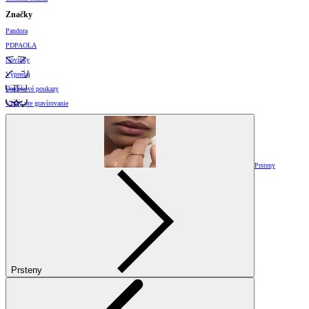
Značky
Pandora
PDPAOLA
Novinky
Výpredaj
Darčekové poukazy
Vzory pre gravírovanie
Prsteny
Prsteny