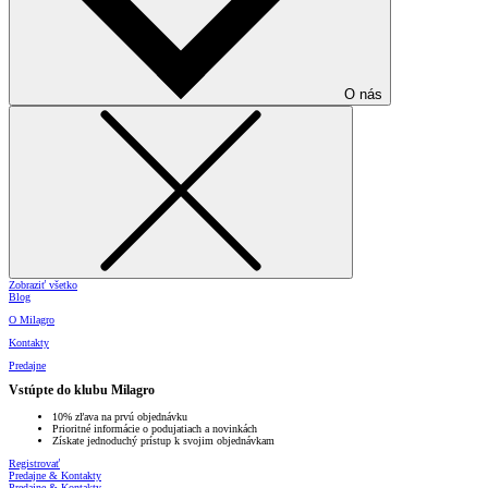
O nás
Zobraziť všetko
Blog
O Milagro
Kontakty
Predajne
Vstúpte do klubu Milagro
10% zľava na prvú objednávku
Prioritné informácie o podujatiach a novinkách
Získate jednoduchý prístup k svojim objednávkam
Registrovať
Predajne & Kontakty
Predajne & Kontakty