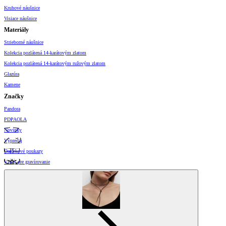
Kruhové náušnice
Visiace náušnice
Materiály
Strieborné náušnice
Kolekcia pozlátená 14-karátovým zlatom
Kolekcia pozlátená 14-karátovým ružovým zlatom
Glazúra
Kamene
Značky
Pandora
PDPAOLA
Novinky
Výpredaj
Darčekové poukazy
Vzory pre gravírovanie