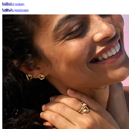
Darčekové poukazy
Vzory pre gravírovanie