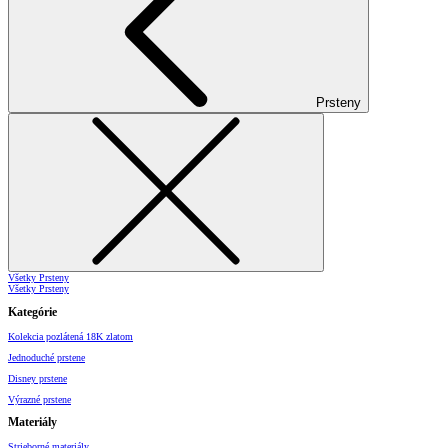
Prsteny
Všetky Prsteny
Všetky Prsteny
Kategórie
Kolekcia pozlátená 18K zlatom
Jednoduché prstene
Disney prstene
Výrazné prstene
Materiály
Strieborné materiály