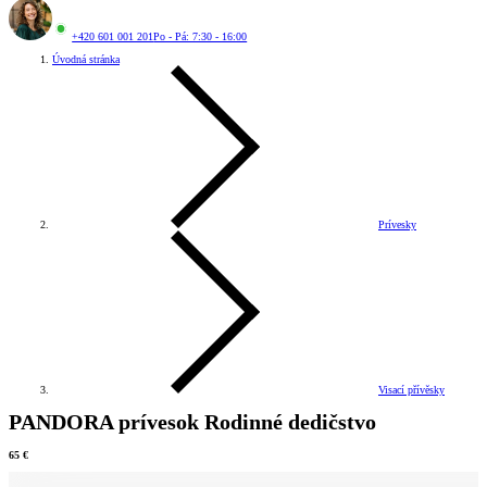
+420 601 001 201
Po - Pá: 7:30 - 16:00
Úvodná stránka
Prívesky
Visací přívěsky
PANDORA prívesok Rodinné dedičstvo
65 €