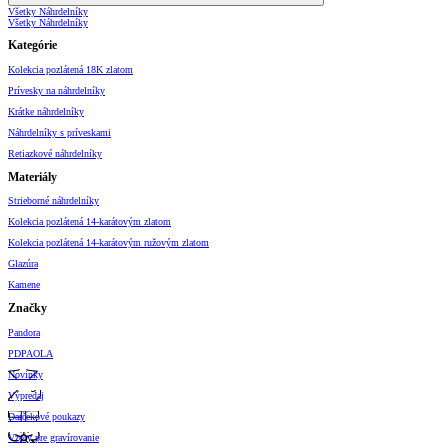
Všetky Náhrdelníky
Všetky Náhrdelníky
Kategórie
Kolekcia pozlátená 18K zlatom
Prívesky na náhrdelníky
Krátke náhrdelníky
Náhrdelníky s príveskami
Retiazkové náhrdelníky
Materiály
Strieborné náhrdelníky
Kolekcia pozlátená 14-karátovým zlatom
Kolekcia pozlátená 14-karátovým ružovým zlatom
Glazúra
Kamene
Značky
Pandora
PDPAOLA
Novinky
Výpredaj
Darčekové poukazy
Vzory pre gravírovanie