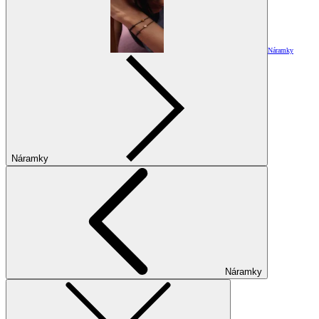
Náramky
Náramky
Náramky