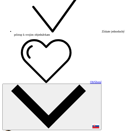
Získate jednoduchý
prístup k svojim objednávkam
Obľúbené