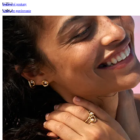
Darčekové poukazy
Vzory pre gravírovanie