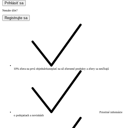
Prihlásiť sa
Nemáte účet?
Registrujte sa
10% zľava na prvú objednávku
neplatí na už zľavnené produkty a zľavy sa nesčítajú
Prioritné informácie
o podujatiach a novinkách