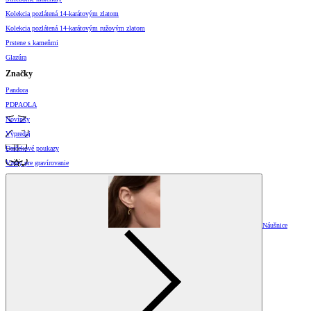
Kolekcia pozlátená 14-karátovým zlatom
Kolekcia pozlátená 14-karátovým ružovým zlatom
Prstene s kameňmi
Glazúra
Značky
Pandora
PDPAOLA
Novinky
Výpredaj
Darčekové poukazy
Vzory pre gravírovanie
Náušnice