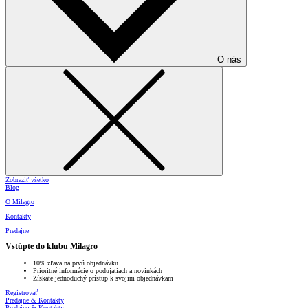
O nás
Zobraziť všetko
Blog
O Milagro
Kontakty
Predajne
Vstúpte do klubu Milagro
10% zľava na prvú objednávku
Prioritné informácie o podujatiach a novinkách
Získate jednoduchý prístup k svojim objednávkam
Registrovať
Predajne & Kontakty
Predajne & Kontakty