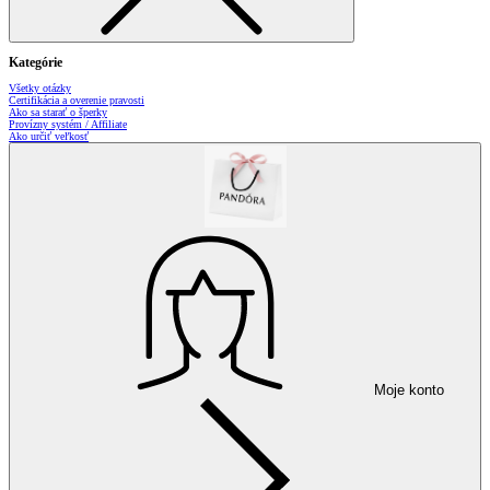
Kategórie
Všetky otázky
Certifikácia a overenie pravosti
Ako sa starať o šperky
Provízny systém / Affiliate
Ako určiť veľkosť
Moje konto