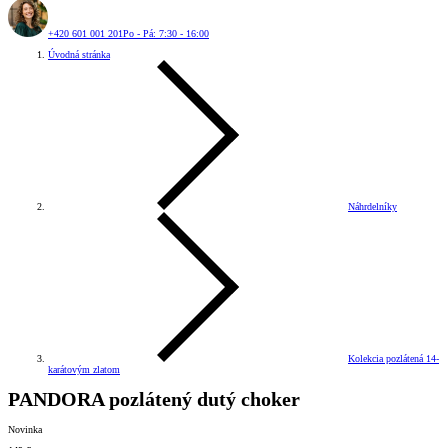
+420 601 001 201
Po - Pá: 7:30 - 16:00
Úvodná stránka
Náhrdelníky
Kolekcia pozlátená 14-
karátovým zlatom
PANDORA pozlátený dutý choker
Novinka