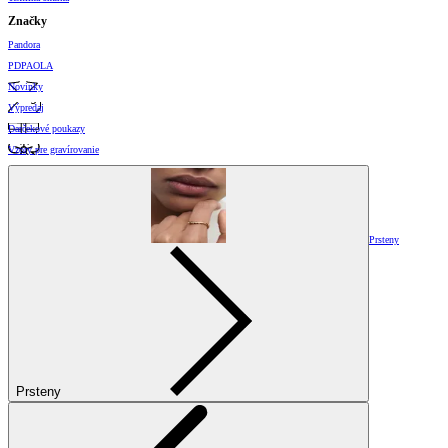
Značky
Pandora
PDPAOLA
Novinky
Výpredaj
Darčekové poukazy
Vzory pre gravírovanie
Prsteny
Prsteny