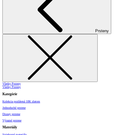
Prsteny
Všetky Prsteny
Všetky Prsteny
Kategórie
Kolekcia pozlátená 18K zlatom
Jednoduché prstene
Disney prstene
Výrazné prstene
Materiály
Strieborné materiály