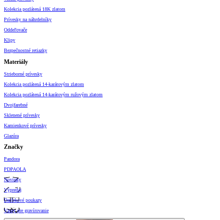
Kolekcia pozlátená 18K zlatom
Prívesky na náhrdelníky
Oddeľovače
Klipy
Bezpečnostné retiazky
Materiály
Strieborné prívesky
Kolekcia pozlátená 14-karátovým zlatom
Kolekcia pozlátená 14-karátovým ružovým zlatom
Dvojfarebné
Sklenené prívesky
Kamienkové prívesky
Glazúra
Značky
Pandora
PDPAOLA
Novinky
Výpredaj
Darčekové poukazy
Vzory pre gravírovanie