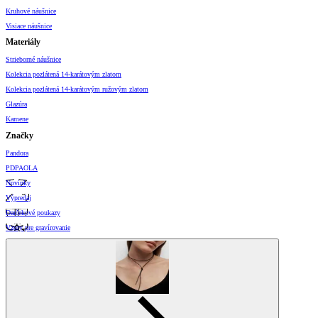
Kruhové náušnice
Visiace náušnice
Materiály
Strieborné náušnice
Kolekcia pozlátená 14-karátovým zlatom
Kolekcia pozlátená 14-karátovým ružovým zlatom
Glazúra
Kamene
Značky
Pandora
PDPAOLA
Novinky
Výpredaj
Darčekové poukazy
Vzory pre gravírovanie