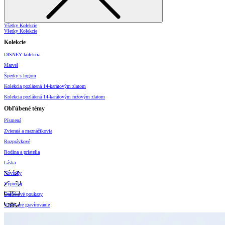
Všetky Kolekcie
Všetky Kolekcie
Kolekcie
DISNEY kolekcia
Marvel
Šperky s logom
Kolekcia pozlátená 14-karátovým zlatom
Kolekcia pozlátená 14-karátovým ružovým zlatom
Obľúbené témy
Písmená
Zvieratá a maznáčikovia
Rozprávkové
Rodina a priatelia
Láska
Novinky
Výpredaj
Darčekové poukazy
Vzory pre gravírovanie