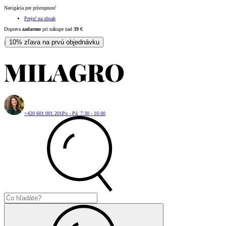
Navigácia pre prístupnosť
Prejsť na obsah
Doprava
zadarmo
pri nákupe nad
39
€
10% zľava na prvú objednávku
|
+420 601 001 201
Po - Pá: 7:30 - 16:00