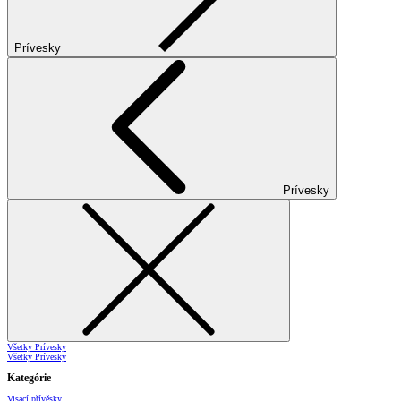
Prívesky
Prívesky
Všetky Prívesky
Všetky Prívesky
Kategórie
Visací přívěsky