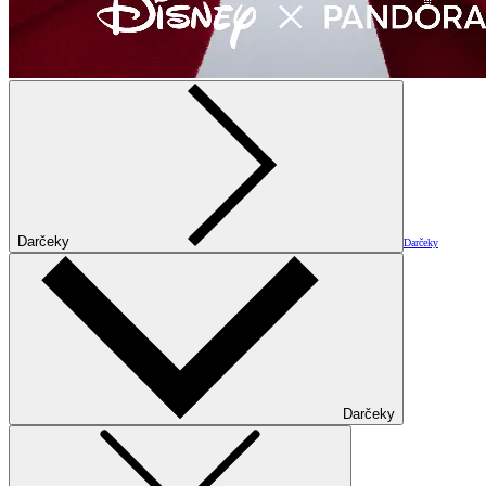
Darčeky
Darčeky
Darčeky