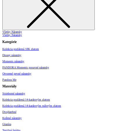
Všetky Náramky
Všetky Náramky
Kategórie
Kolekcia pozlátená 18K zlatom
Disney náramky
Moments náramky
PANDORA Moments posuvné náramky
Otvorené pevné náramky
Pandora Me
Materiály
Strieborné náramky
Kolekcia pozlátená 14-karátovým zlatom
Kolekcia pozlátená 14-karátovým ružovým zlatom
Dvojfarebné
Kožené náramky
Glazúra
Textilná šnúrka