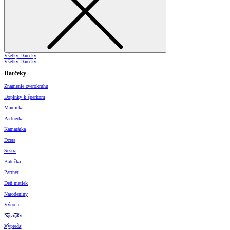
Všetky Darčeky
Všetky Darčeky
Darčeky
Znamenie zverokruhu
Doplnky k šperkom
Mamička
Partnerka
Kamarátka
Dcéra
Sestra
Babička
Partner
Deň matiek
Narodeniny
Výročie
Novinky
Výpredaj