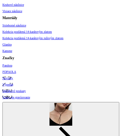
Kruhové náušnice
Visiace náušnice
Materiály
Strieborné náušnice
Kolekcia pozlátená 14-karátovým zlatom
Kolekcia pozlátená 14-karátovým ružovým zlatom
Glazúra
Kamene
Značky
Pandora
PDPAOLA
Novinky
Výpredaj
Darčekové poukazy
Vzory pre gravírovanie