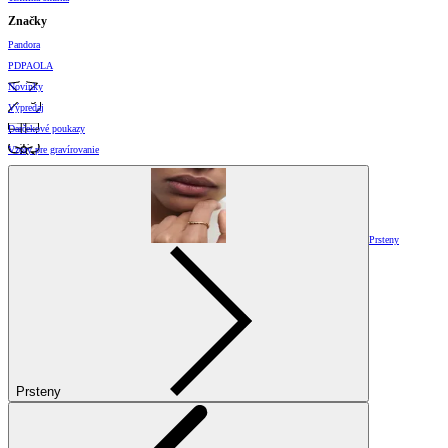
Značky
Pandora
PDPAOLA
Novinky
Výpredaj
Darčekové poukazy
Vzory pre gravírovanie
Prsteny
Prsteny