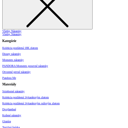
Všetky Náramky
Všetky Náramky
Kategórie
Kolekcia pozlátená 18K zlatom
Disney náramky
Moments náramky
PANDORA Moments posuvné náramky
Otvorené pevné náramky
Pandora Me
Materiály
Strieborné náramky
Kolekcia pozlátená 14-karátovým zlatom
Kolekcia pozlátená 14-karátovým ružovým zlatom
Dvojfarebné
Kožené náramky
Glazúra
Textilná šnúrka