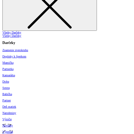
Všetky Darčeky
Všetky Darčeky
Darčeky
Znamenie zverokruhu
Doplnky k šperkom
Mamička
Partnerka
Kamarátka
Dcéra
Sestra
Babička
Partner
Deň matiek
Narodeniny
Výročie
Novinky
Výpredaj