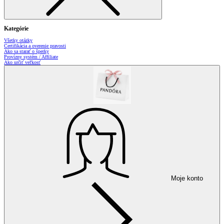
Kategórie
Všetky otázky
Certifikácia a overenie pravosti
Ako sa starať o šperky
Provízny systém / Affiliate
Ako určiť veľkosť
Moje konto