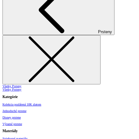
Prsteny
Všetky Prsteny
Všetky Prsteny
Kategórie
Kolekcia pozlátená 18K zlatom
Jednoduché prstene
Disney prstene
Výrazné prstene
Materiály
Strieborné materiály