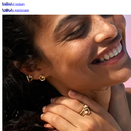
Darčekové poukazy
Vzory pre gravírovanie