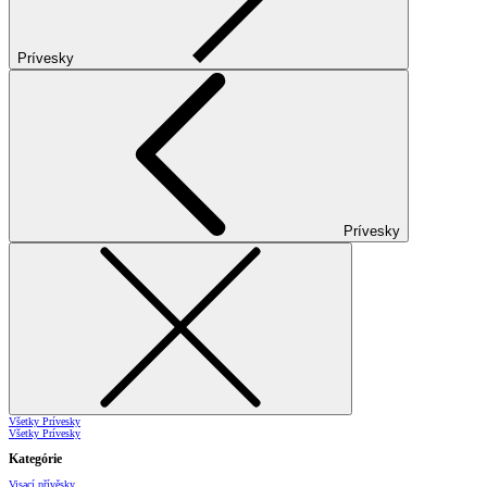
Prívesky
Prívesky
Všetky Prívesky
Všetky Prívesky
Kategórie
Visací přívěsky