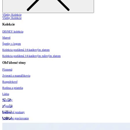
Všetky Kolekcie
Všetky Kolekcie
Kolekcie
DISNEY kolekcia
Marvel
Šperky s logom
Kolekcia pozlátená 14-karátovým zlatom
Kolekcia pozlátená 14-karátovým ružovým zlatom
Obľúbené témy
Písmená
Zvieratá a maznáčikovia
Rozprávkové
Rodina a priatelia
Láska
Novinky
Výpredaj
Darčekové poukazy
Vzory pre gravírovanie