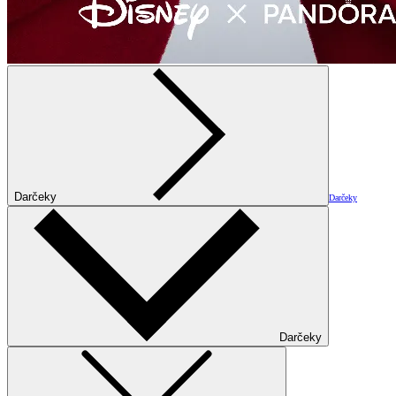
Darčeky
Darčeky
Darčeky