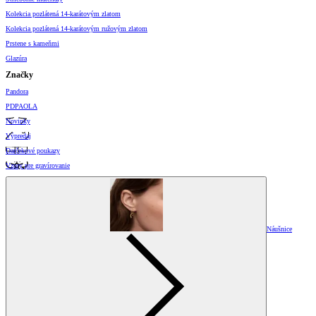
Kolekcia pozlátená 14-karátovým zlatom
Kolekcia pozlátená 14-karátovým ružovým zlatom
Prstene s kameňmi
Glazúra
Značky
Pandora
PDPAOLA
Novinky
Výpredaj
Darčekové poukazy
Vzory pre gravírovanie
Náušnice