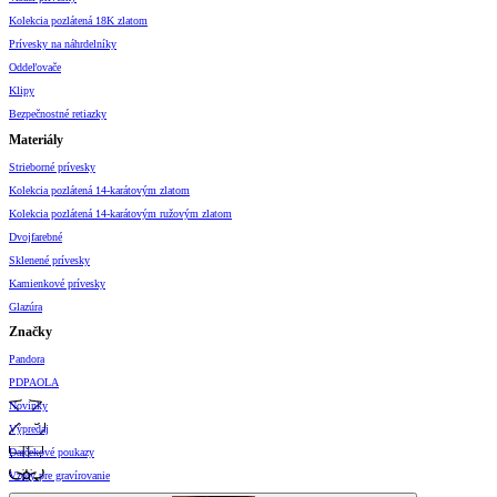
Kolekcia pozlátená 18K zlatom
Prívesky na náhrdelníky
Oddeľovače
Klipy
Bezpečnostné retiazky
Materiály
Strieborné prívesky
Kolekcia pozlátená 14-karátovým zlatom
Kolekcia pozlátená 14-karátovým ružovým zlatom
Dvojfarebné
Sklenené prívesky
Kamienkové prívesky
Glazúra
Značky
Pandora
PDPAOLA
Novinky
Výpredaj
Darčekové poukazy
Vzory pre gravírovanie