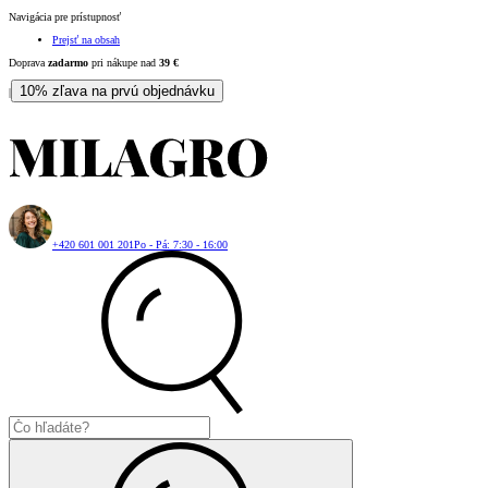
Navigácia pre prístupnosť
Prejsť na obsah
Doprava
zadarmo
pri nákupe nad
39
€
10% zľava na prvú objednávku
|
+420 601 001 201
Po - Pá: 7:30 - 16:00