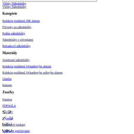
Všetky Náhrdelníky
Všetky Náhrdelníky
Kategórie
Kolekcia pozlátená 18K zlatom
Prívesky na náhrdelníky
Krátke náhrdelníky
Náhrdelníky s príveskami
Retiazkové náhrdelníky
Materiály
Strieborné náhrdelníky
Kolekcia pozlátená 14-karátovým zlatom
Kolekcia pozlátená 14-karátovým ružovým zlatom
Glazúra
Kamene
Značky
Pandora
PDPAOLA
Novinky
Výpredaj
Darčekové poukazy
Vzory pre gravírovanie