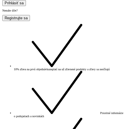
Prihlásiť sa
Nemáte účet?
Registrujte sa
10% zľava na prvú objednávku
neplatí na už zľavnené produkty a zľavy sa nesčítajú
Prioritné informácie
o podujatiach a novinkách