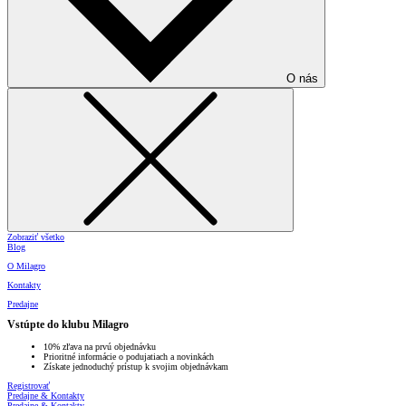
O nás
Zobraziť všetko
Blog
O Milagro
Kontakty
Predajne
Vstúpte do klubu Milagro
10% zľava na prvú objednávku
Prioritné informácie o podujatiach a novinkách
Získate jednoduchý prístup k svojim objednávkam
Registrovať
Predajne & Kontakty
Predajne & Kontakty