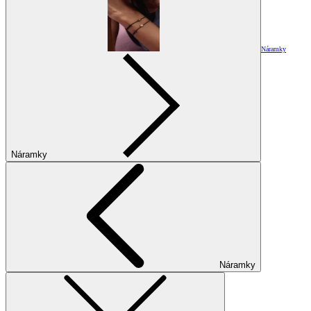
Náramky
Náramky
Náramky