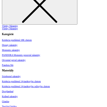
Všetky Náramky
Všetky Náramky
Kategórie
Kolekcia pozlátená 18K zlatom
Disney náramky
Moments náramky
PANDORA Moments posuvné náramky
Otvorené pevné náramky
Pandora Me
Materiály
Strieborné náramky
Kolekcia pozlátená 14-karátovým zlatom
Kolekcia pozlátená 14-karátovým ružovým zlatom
Dvojfarebné
Kožené náramky
Glazúra
Textilná šnúrka