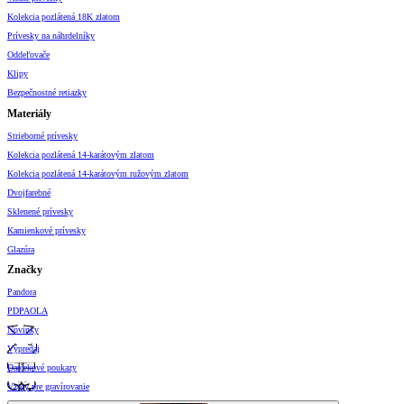
Kolekcia pozlátená 18K zlatom
Prívesky na náhrdelníky
Oddeľovače
Klipy
Bezpečnostné retiazky
Materiály
Strieborné prívesky
Kolekcia pozlátená 14-karátovým zlatom
Kolekcia pozlátená 14-karátovým ružovým zlatom
Dvojfarebné
Sklenené prívesky
Kamienkové prívesky
Glazúra
Značky
Pandora
PDPAOLA
Novinky
Výpredaj
Darčekové poukazy
Vzory pre gravírovanie