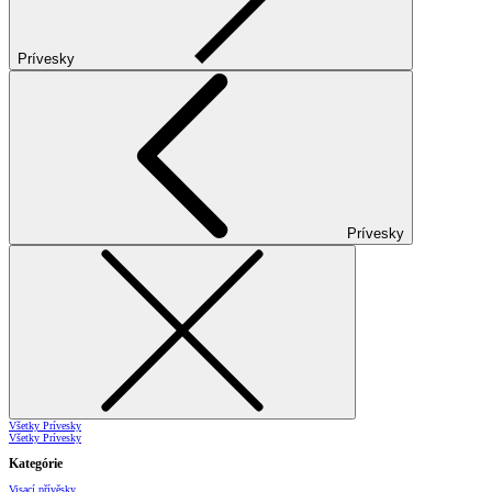
Prívesky
Prívesky
Všetky Prívesky
Všetky Prívesky
Kategórie
Visací přívěsky