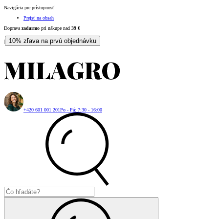
Navigácia pre prístupnosť
Prejsť na obsah
Doprava
zadarmo
pri nákupe nad
39
€
10% zľava na prvú objednávku
|
+420 601 001 201
Po - Pá: 7:30 - 16:00