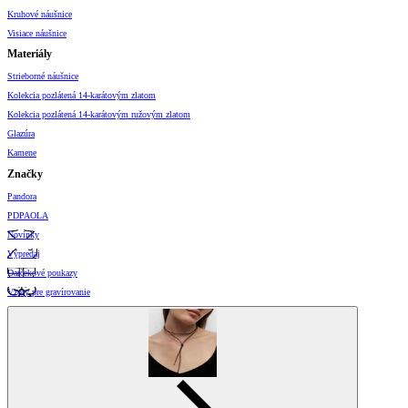
Kruhové náušnice
Visiace náušnice
Materiály
Strieborné náušnice
Kolekcia pozlátená 14-karátovým zlatom
Kolekcia pozlátená 14-karátovým ružovým zlatom
Glazúra
Kamene
Značky
Pandora
PDPAOLA
Novinky
Výpredaj
Darčekové poukazy
Vzory pre gravírovanie