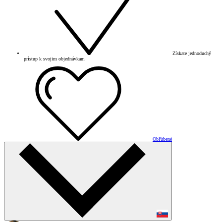
Získate jednoduchý
prístup k svojim objednávkam
Obľúbené