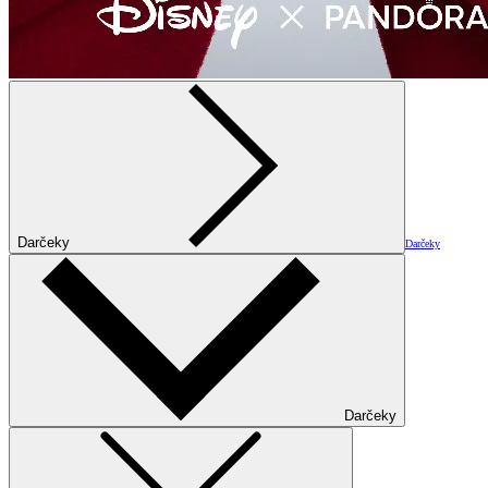
Darčeky
Darčeky
Darčeky