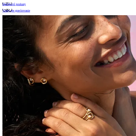
Darčekové poukazy
Vzory pre gravírovanie