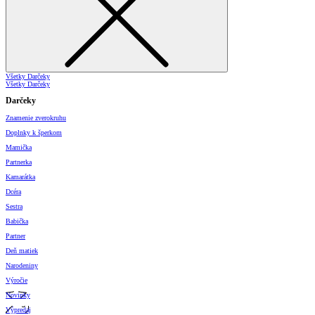
Všetky Darčeky
Všetky Darčeky
Darčeky
Znamenie zverokruhu
Doplnky k šperkom
Mamička
Partnerka
Kamarátka
Dcéra
Sestra
Babička
Partner
Deň matiek
Narodeniny
Výročie
Novinky
Výpredaj