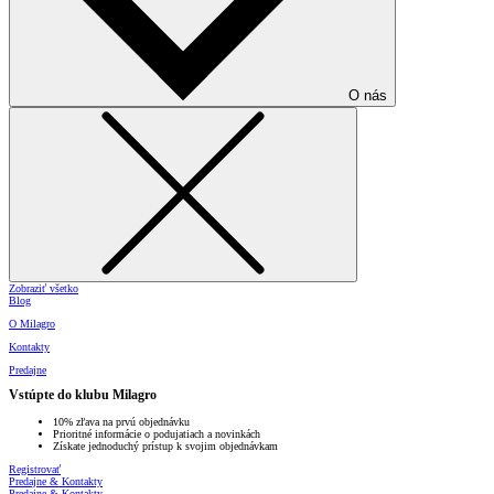
O nás
Zobraziť všetko
Blog
O Milagro
Kontakty
Predajne
Vstúpte do klubu Milagro
10% zľava na prvú objednávku
Prioritné informácie o podujatiach a novinkách
Získate jednoduchý prístup k svojim objednávkam
Registrovať
Predajne & Kontakty
Predajne & Kontakty