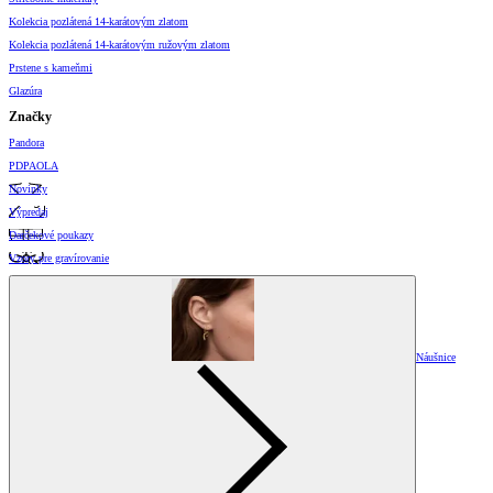
Kolekcia pozlátená 14-karátovým zlatom
Kolekcia pozlátená 14-karátovým ružovým zlatom
Prstene s kameňmi
Glazúra
Značky
Pandora
PDPAOLA
Novinky
Výpredaj
Darčekové poukazy
Vzory pre gravírovanie
Náušnice