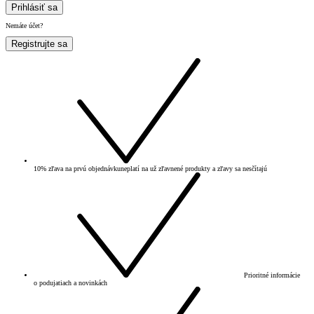
Prihlásiť sa
Nemáte účet?
Registrujte sa
10% zľava na prvú objednávku
neplatí na už zľavnené produkty a zľavy sa nesčítajú
Prioritné informácie
o podujatiach a novinkách