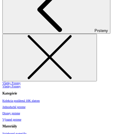
Prsteny
Všetky Prsteny
Všetky Prsteny
Kategórie
Kolekcia pozlátená 18K zlatom
Jednoduché prstene
Disney prstene
Výrazné prstene
Materiály
Strieborné materiály