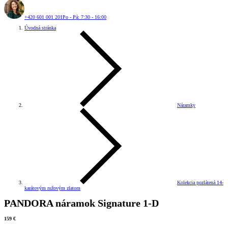
+420 601 001 201
Po - Pá: 7:30 - 16:00
Úvodná stránka
Náramky
Kolekcia pozlátená 14-
karátovým ružovým zlatom
PANDORA náramok Signature 1-D
159 €