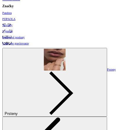
Značky
Pandora
PDPAOLA
Novinky
Výpredaj
Darčekové poukazy
Vzory pre gravírovanie
Prsteny
Prsteny