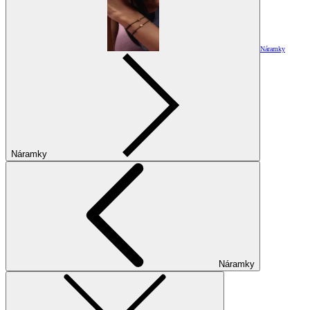
Náramky
Náramky
Náramky