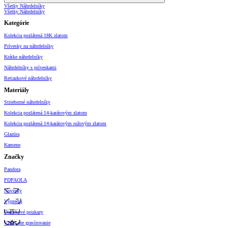
Všetky Náhrdelníky
Všetky Náhrdelníky
Kategórie
Kolekcia pozlátená 18K zlatom
Prívesky na náhrdelníky
Krátke náhrdelníky
Náhrdelníky s príveskami
Retiazkové náhrdelníky
Materiály
Strieborné náhrdelníky
Kolekcia pozlátená 14-karátovým zlatom
Kolekcia pozlátená 14-karátovým ružovým zlatom
Glazúra
Kamene
Značky
Pandora
PDPAOLA
Novinky
Výpredaj
Darčekové poukazy
Vzory pre gravírovanie