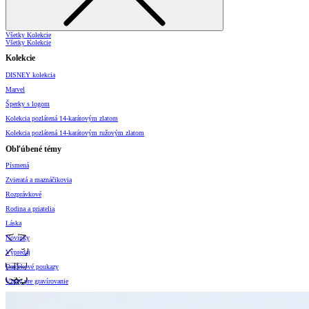
Všetky Kolekcie
Všetky Kolekcie
Kolekcie
DISNEY kolekcia
Marvel
Šperky s logom
Kolekcia pozlátená 14-karátovým zlatom
Kolekcia pozlátená 14-karátovým ružovým zlatom
Obľúbené témy
Písmená
Zvieratá a maznáčikovia
Rozprávkové
Rodina a priatelia
Láska
Novinky
Výpredaj
Darčekové poukazy
Vzory pre gravírovanie