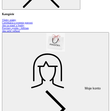
Kategórie
Všetky otázky
Certifikácia a overenie pravosti
Ako sa starať o šperky
Provízny systém / Affiliate
Ako určiť veľkosť
Moje konto