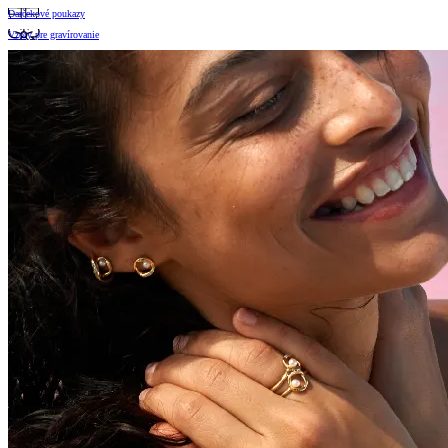
Darčekové poukazy
Vzory pre gravírovanie