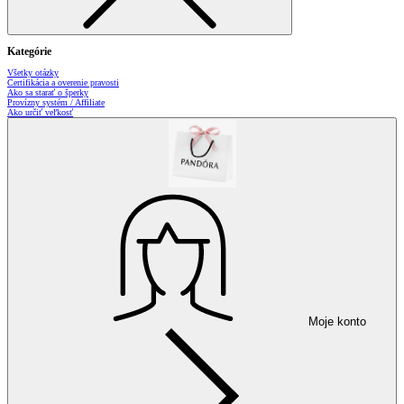
Kategórie
Všetky otázky
Certifikácia a overenie pravosti
Ako sa starať o šperky
Provízny systém / Affiliate
Ako určiť veľkosť
Moje konto