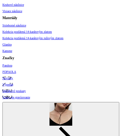
Kruhové náušnice
Visiace náušnice
Materiály
Strieborné náušnice
Kolekcia pozlátená 14-karátovým zlatom
Kolekcia pozlátená 14-karátovým ružovým zlatom
Glazúra
Kamene
Značky
Pandora
PDPAOLA
Novinky
Výpredaj
Darčekové poukazy
Vzory pre gravírovanie