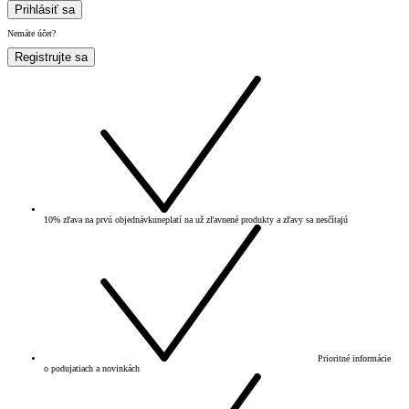
Prihlásiť sa
Nemáte účet?
Registrujte sa
10% zľava na prvú objednávku
neplatí na už zľavnené produkty a zľavy sa nesčítajú
Prioritné informácie
o podujatiach a novinkách