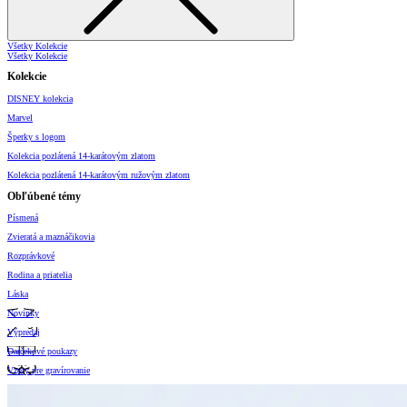
Všetky Kolekcie
Všetky Kolekcie
Kolekcie
DISNEY kolekcia
Marvel
Šperky s logom
Kolekcia pozlátená 14-karátovým zlatom
Kolekcia pozlátená 14-karátovým ružovým zlatom
Obľúbené témy
Písmená
Zvieratá a maznáčikovia
Rozprávkové
Rodina a priatelia
Láska
Novinky
Výpredaj
Darčekové poukazy
Vzory pre gravírovanie