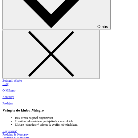
O nás
Zobraziť všetko
Blog
O Milagro
Kontakty
Predajne
Vstúpte do klubu Milagro
10% zľava na prvú objednávku
Prioritné informácie o podujatiach a novinkách
Získate jednoduchý prístup k svojim objednávkam
Registrovať
Predajne & Kontakty
Predajne & Kontakty