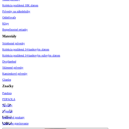
Kolekcia pozlátená 18K zlatom
Prívesky na náhrdelníky
Oddeľovače
Klipy
Bezpečnostné retiazky
Materiály
Strieborné prívesky
Kolekcia pozlátená 14-karátovým zlatom
Kolekcia pozlátená 14-karátovým ružovým zlatom
Dvojfarebné
Sklenené prívesky
Kamienkové prívesky
Glazúra
Značky
Pandora
PDPAOLA
Novinky
Výpredaj
Darčekové poukazy
Vzory pre gravírovanie