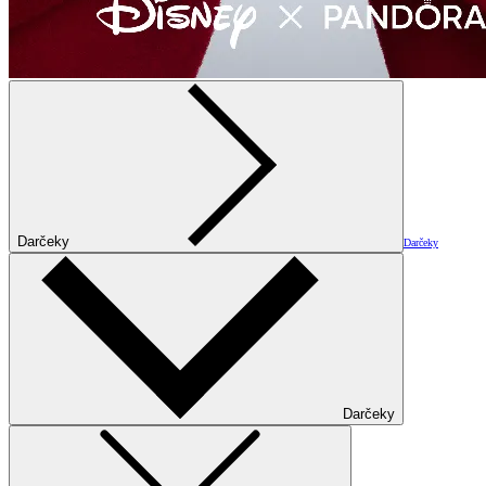
Darčeky
Darčeky
Darčeky