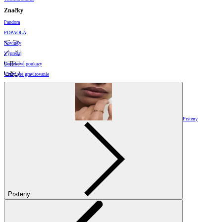
Značky
Pandora
PDPAOLA
Novinky
Výpredaj
Darčekové poukazy
Vzory pre gravírovanie
Prsteny
Prsteny