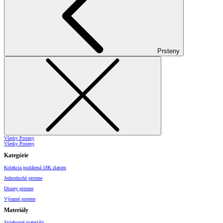
Prsteny
Všetky Prsteny
Všetky Prsteny
Kategórie
Kolekcia pozlátená 18K zlatom
Jednoduché prstene
Disney prstene
Výrazné prstene
Materiály
Strieborné materiály