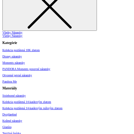
Všetky Náramky
Všetky Náramky
Kategórie
Kolekcia pozlátená 18K zlatom
Disney náramky
Moments náramky
PANDORA Moments posuvné náramky
Otvorené pevné náramky
Pandora Me
Materiály
Strieborné náramky
Kolekcia pozlátená 14-karátovým zlatom
Kolekcia pozlátená 14-karátovým ružovým zlatom
Dvojfarebné
Kožené náramky
Glazúra
Textilná šnúrka