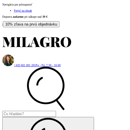
Navigácia pre prístupnosť
Prejsť na obsah
Doprava
zadarmo
pri nákupe nad
39
€
10% zľava na prvú objednávku
|
+420 601 001 201
Po - Pá: 7:30 - 16:00