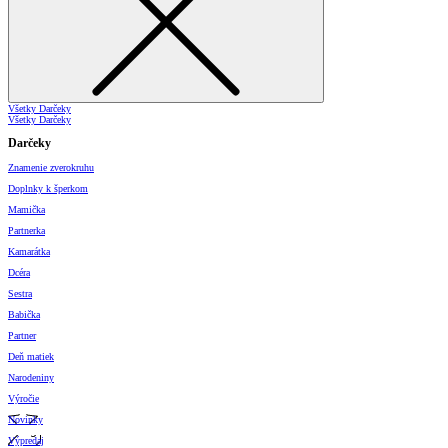
Všetky Darčeky
Všetky Darčeky
Darčeky
Znamenie zverokruhu
Doplnky k šperkom
Mamička
Partnerka
Kamarátka
Dcéra
Sestra
Babička
Partner
Deň matiek
Narodeniny
Výročie
Novinky
Výpredaj