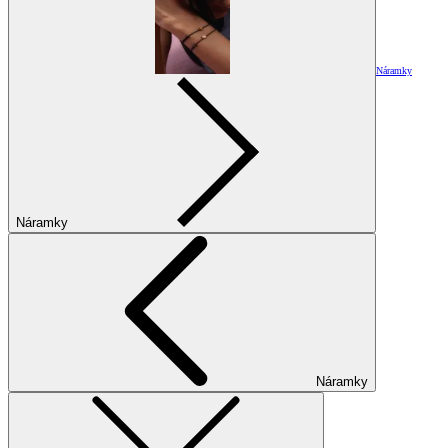
Náramky
Náramky
Náramky