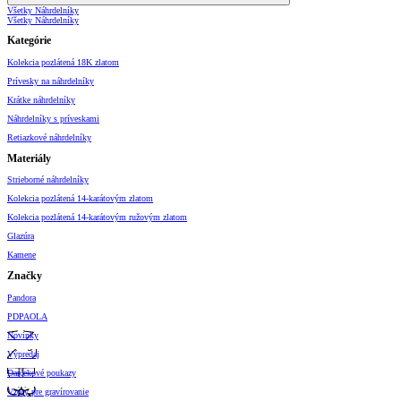
Všetky Náhrdelníky
Všetky Náhrdelníky
Kategórie
Kolekcia pozlátená 18K zlatom
Prívesky na náhrdelníky
Krátke náhrdelníky
Náhrdelníky s príveskami
Retiazkové náhrdelníky
Materiály
Strieborné náhrdelníky
Kolekcia pozlátená 14-karátovým zlatom
Kolekcia pozlátená 14-karátovým ružovým zlatom
Glazúra
Kamene
Značky
Pandora
PDPAOLA
Novinky
Výpredaj
Darčekové poukazy
Vzory pre gravírovanie