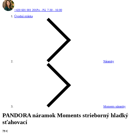
+420 601 001 201
Po - Pá: 7:30 - 16:00
Úvodná stránka
Náramky
Moments náramky
PANDORA náramok Moments strieborný hladký
sťahovací
79 €