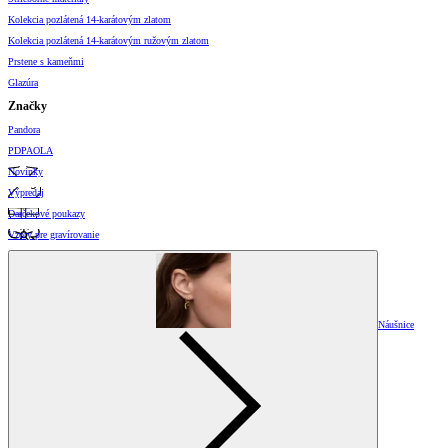
Kolekcia pozlátená 14-karátovým zlatom
Kolekcia pozlátená 14-karátovým ružovým zlatom
Prstene s kameňmi
Glazúra
Značky
Pandora
PDPAOLA
Novinky
Výpredaj
Darčekové poukazy
Vzory pre gravírovanie
Náušnice