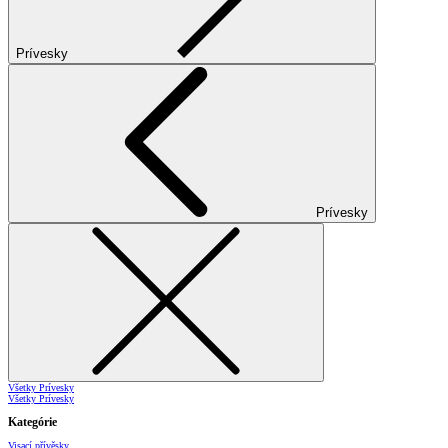
Prívesky
Prívesky
Všetky Prívesky
Všetky Prívesky
Kategórie
Visací přívěsky