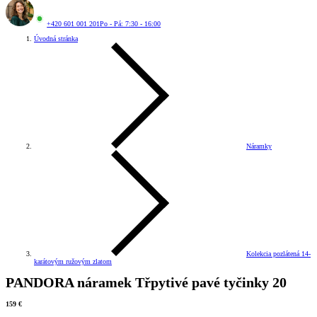
+420 601 001 201
Po - Pá: 7:30 - 16:00
Úvodná stránka
Náramky
Kolekcia pozlátená 14-
karátovým ružovým zlatom
PANDORA náramek Třpytivé pavé tyčinky 20
159 €