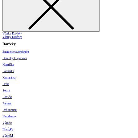
Všetky Darčeky
Všetky Darčeky
Darčeky
Znamenie zverokruhu
Doplnky k šperkom
Mamička
Partnerka
Kamarátka
Dcéra
Sestra
Babička
Partner
Deň matiek
Narodeniny
Výročie
Novinky
Výpredaj