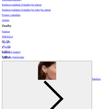
Kolekcia pozlátená 14-karátovým zlatom
Kolekcia pozlátená 14-karátovým ružovým zlatom
Prstene s kameňmi
Glazúra
Značky
Pandora
PDPAOLA
Novinky
Výpredaj
Darčekové poukazy
Vzory pre gravírovanie
Náušnice