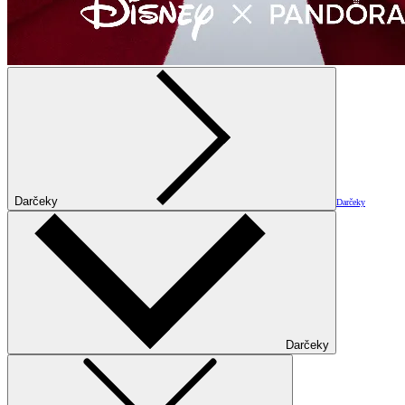
Darčeky
Darčeky
Darčeky