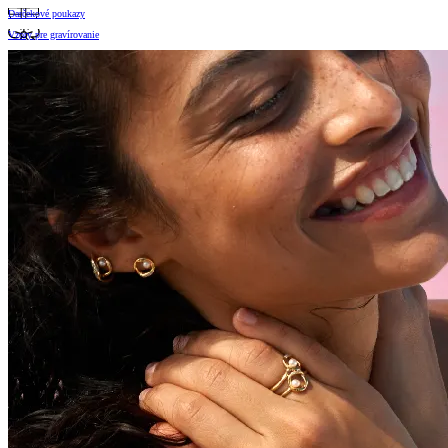
Darčekové poukazy
Vzory pre gravírovanie