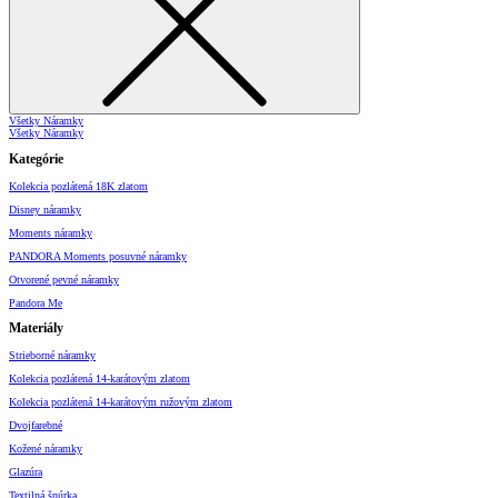
Všetky Náramky
Všetky Náramky
Kategórie
Kolekcia pozlátená 18K zlatom
Disney náramky
Moments náramky
PANDORA Moments posuvné náramky
Otvorené pevné náramky
Pandora Me
Materiály
Strieborné náramky
Kolekcia pozlátená 14-karátovým zlatom
Kolekcia pozlátená 14-karátovým ružovým zlatom
Dvojfarebné
Kožené náramky
Glazúra
Textilná šnúrka