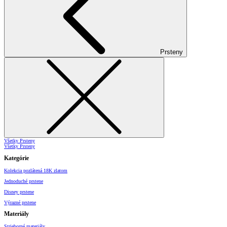
Prsteny
Všetky Prsteny
Všetky Prsteny
Kategórie
Kolekcia pozlátená 18K zlatom
Jednoduché prstene
Disney prstene
Výrazné prstene
Materiály
Strieborné materiály