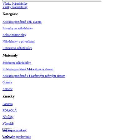
Všetky Náhrdelníky
Všetky Náhrdelníky
Kategórie
Kolekcia pozlátená 18K zlatom
Prívesky na náhrdelníky
Krátke náhrdelníky
Náhrdelníky s príveskami
Retiazkové náhrdelníky
Materiály
Strieborné náhrdelníky
Kolekcia pozlátená 14-karátovým zlatom
Kolekcia pozlátená 14-karátovým ružovým zlatom
Glazúra
Kamene
Značky
Pandora
PDPAOLA
Novinky
Výpredaj
Darčekové poukazy
Vzory pre gravírovanie