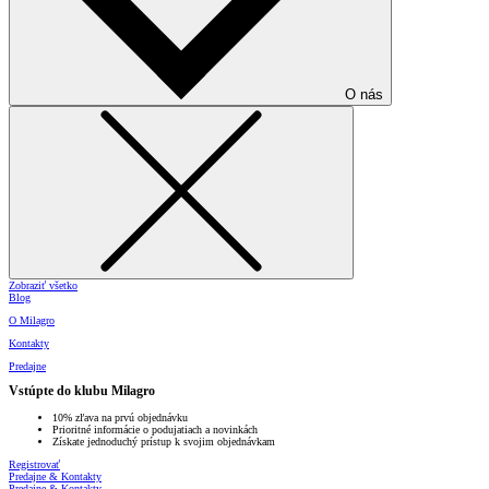
O nás
Zobraziť všetko
Blog
O Milagro
Kontakty
Predajne
Vstúpte do klubu Milagro
10% zľava na prvú objednávku
Prioritné informácie o podujatiach a novinkách
Získate jednoduchý prístup k svojim objednávkam
Registrovať
Predajne & Kontakty
Predajne & Kontakty