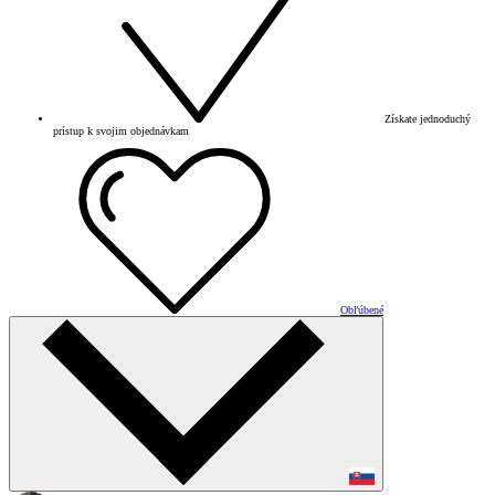
Získate jednoduchý
prístup k svojim objednávkam
Obľúbené