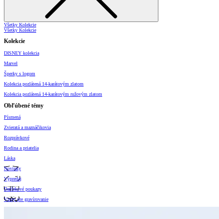
Všetky Kolekcie
Všetky Kolekcie
Kolekcie
DISNEY kolekcia
Marvel
Šperky s logom
Kolekcia pozlátená 14-karátovým zlatom
Kolekcia pozlátená 14-karátovým ružovým zlatom
Obľúbené témy
Písmená
Zvieratá a maznáčikovia
Rozprávkové
Rodina a priatelia
Láska
Novinky
Výpredaj
Darčekové poukazy
Vzory pre gravírovanie