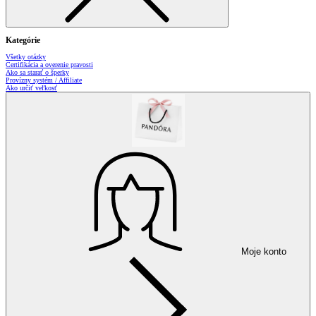
Kategórie
Všetky otázky
Certifikácia a overenie pravosti
Ako sa starať o šperky
Provízny systém / Affiliate
Ako určiť veľkosť
Moje konto