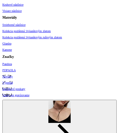
Kruhové náušnice
Visiace náušnice
Materiály
Strieborné náušnice
Kolekcia pozlátená 14-karátovým zlatom
Kolekcia pozlátená 14-karátovým ružovým zlatom
Glazúra
Kamene
Značky
Pandora
PDPAOLA
Novinky
Výpredaj
Darčekové poukazy
Vzory pre gravírovanie