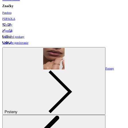
Značky
Pandora
PDPAOLA
Novinky
Výpredaj
Darčekové poukazy
Vzory pre gravírovanie
Prsteny
Prsteny