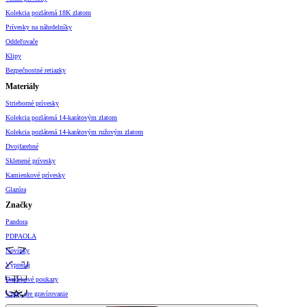
Kolekcia pozlátená 18K zlatom
Prívesky na náhrdelníky
Oddeľovače
Klipy
Bezpečnostné retiazky
Materiály
Strieborné prívesky
Kolekcia pozlátená 14-karátovým zlatom
Kolekcia pozlátená 14-karátovým ružovým zlatom
Dvojfarebné
Sklenené prívesky
Kamienkové prívesky
Glazúra
Značky
Pandora
PDPAOLA
Novinky
Výpredaj
Darčekové poukazy
Vzory pre gravírovanie