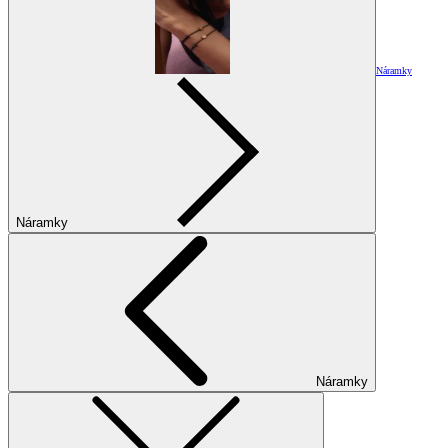
Náramky
Náramky
Náramky