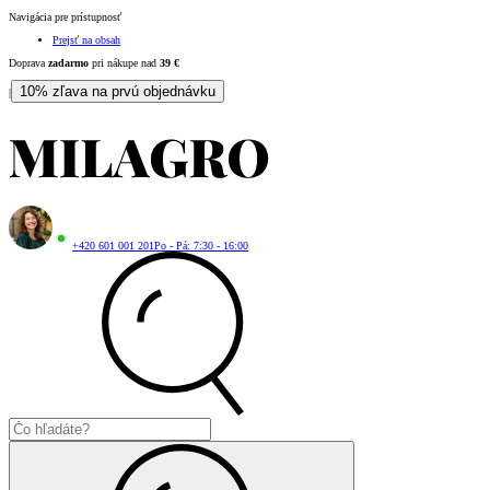
Navigácia pre prístupnosť
Prejsť na obsah
Doprava
zadarmo
pri nákupe nad
39
€
10% zľava na prvú objednávku
|
+420 601 001 201
Po - Pá: 7:30 - 16:00