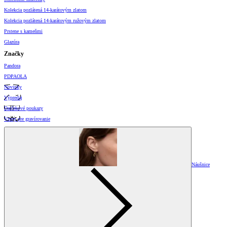
Kolekcia pozlátená 14-karátovým zlatom
Kolekcia pozlátená 14-karátovým ružovým zlatom
Prstene s kameňmi
Glazúra
Značky
Pandora
PDPAOLA
Novinky
Výpredaj
Darčekové poukazy
Vzory pre gravírovanie
Náušnice