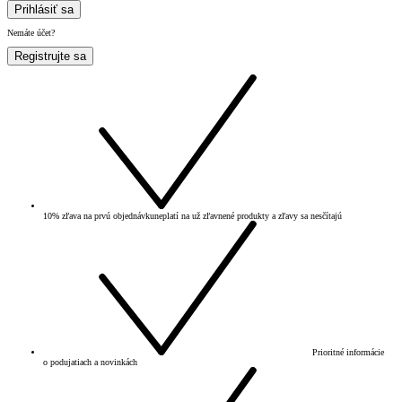
Prihlásiť sa
Nemáte účet?
Registrujte sa
10% zľava na prvú objednávku
neplatí na už zľavnené produkty a zľavy sa nesčítajú
Prioritné informácie
o podujatiach a novinkách