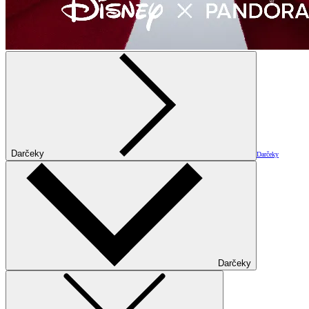
Darčeky
Darčeky
Darčeky