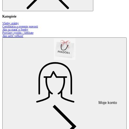
Kategórie
Všetky otázky
Certifikácia a overenie pravosti
Ako sa starať o šperky
Provízny systém / Affiliate
Ako určiť veľkosť
Moje konto