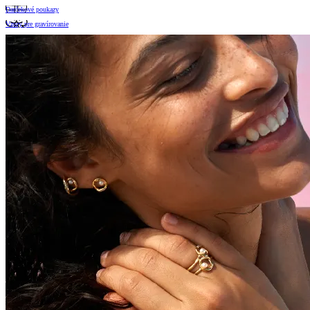
Darčekové poukazy
Vzory pre gravírovanie