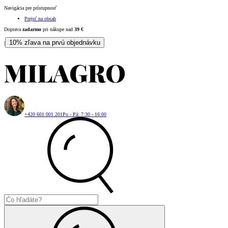
Navigácia pre prístupnosť
Prejsť na obsah
Doprava
zadarmo
pri nákupe nad
39
€
10% zľava na prvú objednávku
|
+420 601 001 201
Po - Pá: 7:30 - 16:00