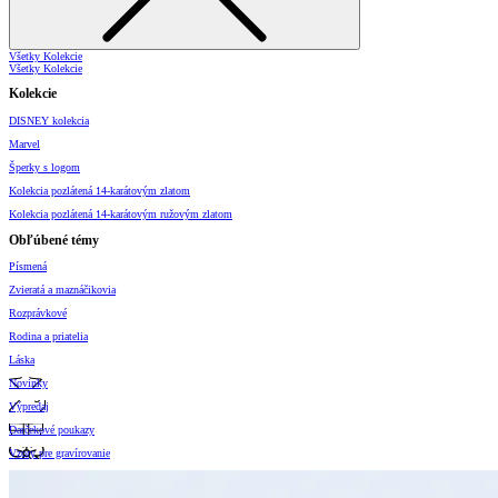
Všetky Kolekcie
Všetky Kolekcie
Kolekcie
DISNEY kolekcia
Marvel
Šperky s logom
Kolekcia pozlátená 14-karátovým zlatom
Kolekcia pozlátená 14-karátovým ružovým zlatom
Obľúbené témy
Písmená
Zvieratá a maznáčikovia
Rozprávkové
Rodina a priatelia
Láska
Novinky
Výpredaj
Darčekové poukazy
Vzory pre gravírovanie