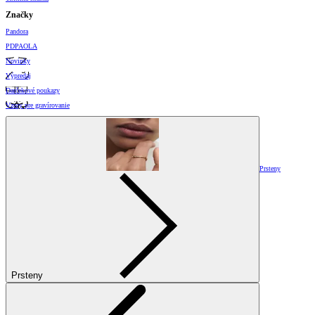
Značky
Pandora
PDPAOLA
Novinky
Výpredaj
Darčekové poukazy
Vzory pre gravírovanie
Prsteny
Prsteny