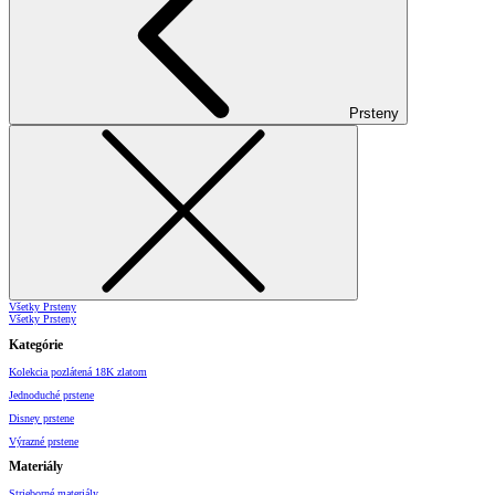
Prsteny
Všetky Prsteny
Všetky Prsteny
Kategórie
Kolekcia pozlátená 18K zlatom
Jednoduché prstene
Disney prstene
Výrazné prstene
Materiály
Strieborné materiály