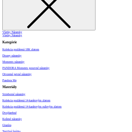
Všetky Náramky
Všetky Náramky
Kategórie
Kolekcia pozlátená 18K zlatom
Disney náramky
Moments náramky
PANDORA Moments posuvné náramky
Otvorené pevné náramky
Pandora Me
Materiály
Strieborné náramky
Kolekcia pozlátená 14-karátovým zlatom
Kolekcia pozlátená 14-karátovým ružovým zlatom
Dvojfarebné
Kožené náramky
Glazúra
Textilná šnúrka