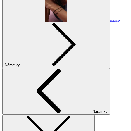
Náramky
Náramky
Náramky