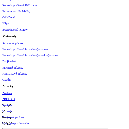
Kolekcia pozlátená 18K zlatom
Prívesky na náhrdelníky
Oddeľovače
Klipy
Bezpečnostné retiazky
Materiály
Strieborné prívesky
Kolekcia pozlátená 14-karátovým zlatom
Kolekcia pozlátená 14-karátovým ružovým zlatom
Dvojfarebné
Sklenené prívesky
Kamienkové prívesky
Glazúra
Značky
Pandora
PDPAOLA
Novinky
Výpredaj
Darčekové poukazy
Vzory pre gravírovanie