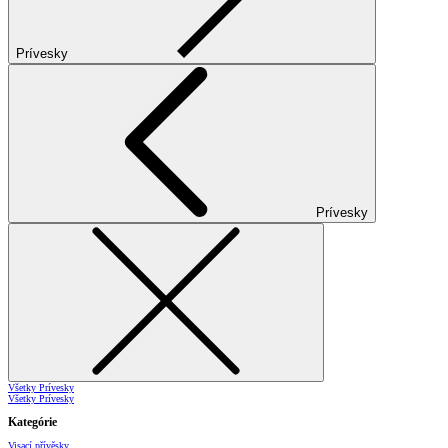
Prívesky
Prívesky
Všetky Prívesky
Všetky Prívesky
Kategórie
Visací přívěsky