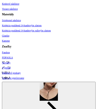
Kruhové náušnice
Visiace náušnice
Materiály
Strieborné náušnice
Kolekcia pozlátená 14-karátovým zlatom
Kolekcia pozlátená 14-karátovým ružovým zlatom
Glazúra
Kamene
Značky
Pandora
PDPAOLA
Novinky
Výpredaj
Darčekové poukazy
Vzory pre gravírovanie