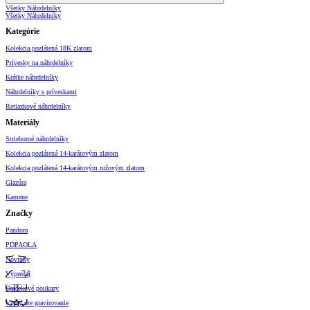
Všetky Náhrdelníky
Všetky Náhrdelníky
Kategórie
Kolekcia pozlátená 18K zlatom
Prívesky na náhrdelníky
Krátke náhrdelníky
Náhrdelníky s príveskami
Retiazkové náhrdelníky
Materiály
Strieborné náhrdelníky
Kolekcia pozlátená 14-karátovým zlatom
Kolekcia pozlátená 14-karátovým ružovým zlatom
Glazúra
Kamene
Značky
Pandora
PDPAOLA
Novinky
Výpredaj
Darčekové poukazy
Vzory pre gravírovanie