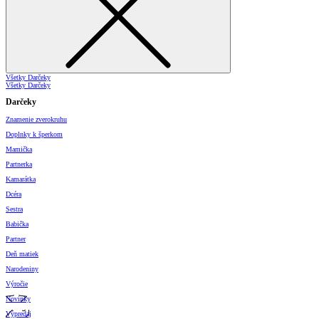
Všetky Darčeky
Všetky Darčeky
Darčeky
Znamenie zverokruhu
Doplnky k šperkom
Mamička
Partnerka
Kamarátka
Dcéra
Sestra
Babička
Partner
Deň matiek
Narodeniny
Výročie
Novinky
Výpredaj