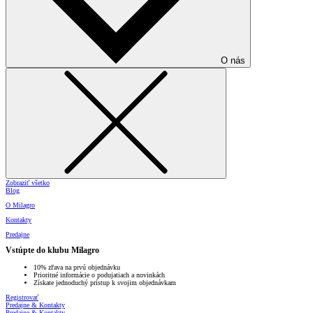
O nás
Zobraziť všetko
Blog
O Milagro
Kontakty
Predajne
Vstúpte do klubu Milagro
10% zľava na prvú objednávku
Prioritné informácie o podujatiach a novinkách
Získate jednoduchý prístup k svojim objednávkam
Registrovať
Predajne & Kontakty
Predajne & Kontakty