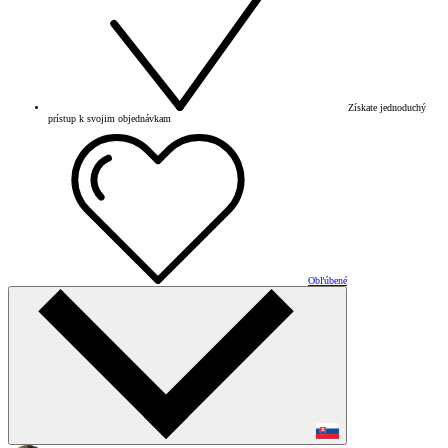
Získate jednoduchý
prístup k svojim objednávkam
Obľúbené