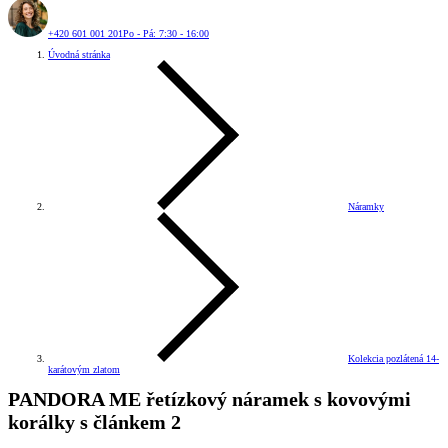
+420 601 001 201
Po - Pá: 7:30 - 16:00
Úvodná stránka
Náramky
Kolekcia pozlátená 14-
karátovým zlatom
PANDORA ME řetízkový náramek s kovovými
korálky s článkem 2