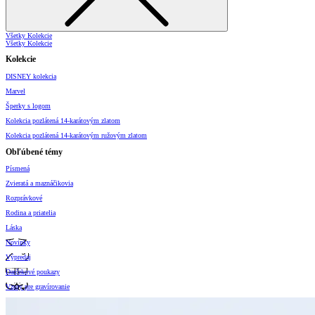
Všetky Kolekcie
Všetky Kolekcie
Kolekcie
DISNEY kolekcia
Marvel
Šperky s logom
Kolekcia pozlátená 14-karátovým zlatom
Kolekcia pozlátená 14-karátovým ružovým zlatom
Obľúbené témy
Písmená
Zvieratá a maznáčikovia
Rozprávkové
Rodina a priatelia
Láska
Novinky
Výpredaj
Darčekové poukazy
Vzory pre gravírovanie