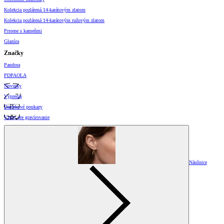
Kolekcia pozlátená 14-karátovým zlatom
Kolekcia pozlátená 14-karátovým ružovým zlatom
Prstene s kameňmi
Glazúra
Značky
Pandora
PDPAOLA
Novinky
Výpredaj
Darčekové poukazy
Vzory pre gravírovanie
Náušnice