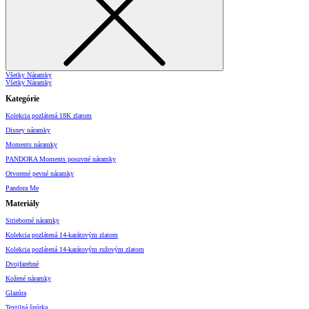
Všetky Náramky
Všetky Náramky
Kategórie
Kolekcia pozlátená 18K zlatom
Disney náramky
Moments náramky
PANDORA Moments posuvné náramky
Otvorené pevné náramky
Pandora Me
Materiály
Strieborné náramky
Kolekcia pozlátená 14-karátovým zlatom
Kolekcia pozlátená 14-karátovým ružovým zlatom
Dvojfarebné
Kožené náramky
Glazúra
Textilná šnúrka