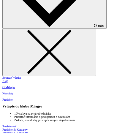
O nás
Zobraziť všetko
Blog
O Milagro
Kontakty
Predajne
Vstúpte do klubu Milagro
10% zľava na prvú objednávku
Prioritné informácie o podujatiach a novinkách
Získate jednoduchý prístup k svojim objednávkam
Registrovať
Predajne & Kontakty
Predajne & Kontakty