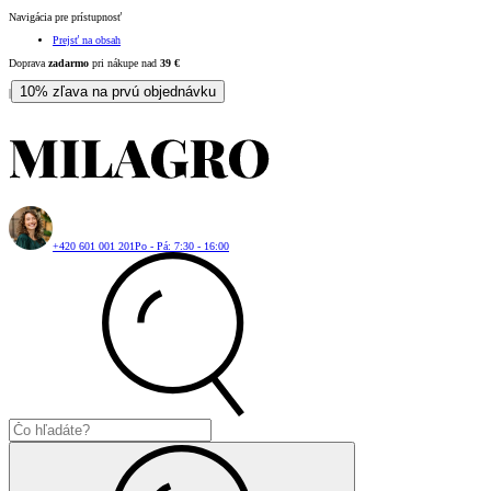
Navigácia pre prístupnosť
Prejsť na obsah
Doprava
zadarmo
pri nákupe nad
39
€
10% zľava na prvú objednávku
|
+420 601 001 201
Po - Pá: 7:30 - 16:00