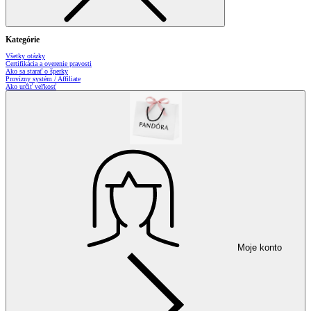
Kategórie
Všetky otázky
Certifikácia a overenie pravosti
Ako sa starať o šperky
Provízny systém / Affiliate
Ako určiť veľkosť
Moje konto