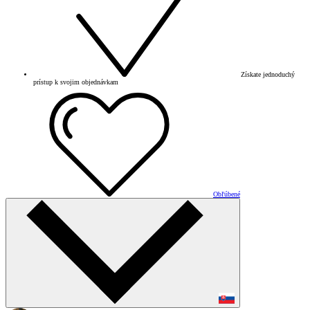
Získate jednoduchý
prístup k svojim objednávkam
Obľúbené