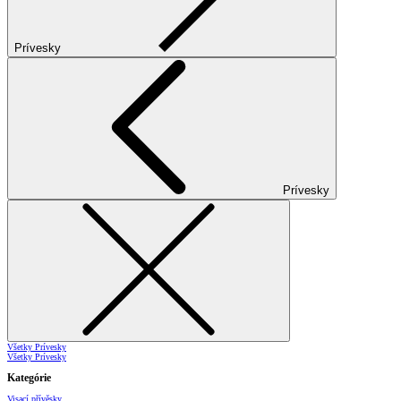
Prívesky
Prívesky
Všetky Prívesky
Všetky Prívesky
Kategórie
Visací přívěsky