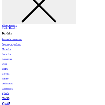
Všetky Darčeky
Všetky Darčeky
Darčeky
Znamenie zverokruhu
Doplnky k šperkom
Mamička
Partnerka
Kamarátka
Dcéra
Sestra
Babička
Partner
Deň matiek
Narodeniny
Výročie
Novinky
Výpredaj