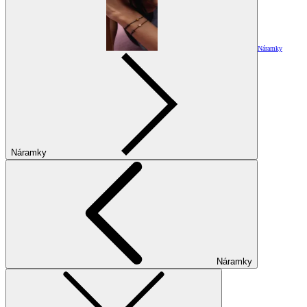
Náramky
Náramky
Náramky