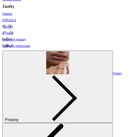
Značky
Pandora
PDPAOLA
Novinky
Výpredaj
Darčekové poukazy
Vzory pre gravírovanie
Prsteny
Prsteny