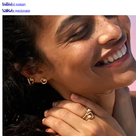
Darčekové poukazy
Vzory pre gravírovanie