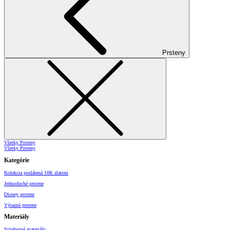
Prsteny
Všetky Prsteny
Všetky Prsteny
Kategórie
Kolekcia pozlátená 18K zlatom
Jednoduché prstene
Disney prstene
Výrazné prstene
Materiály
Strieborné materiály