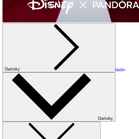
Darčeky
Darčeky
Darčeky