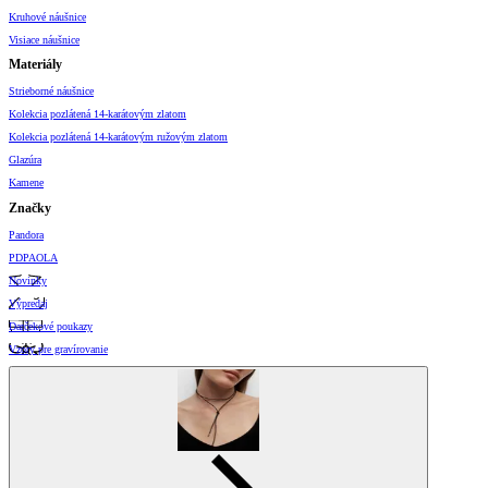
Kruhové náušnice
Visiace náušnice
Materiály
Strieborné náušnice
Kolekcia pozlátená 14-karátovým zlatom
Kolekcia pozlátená 14-karátovým ružovým zlatom
Glazúra
Kamene
Značky
Pandora
PDPAOLA
Novinky
Výpredaj
Darčekové poukazy
Vzory pre gravírovanie