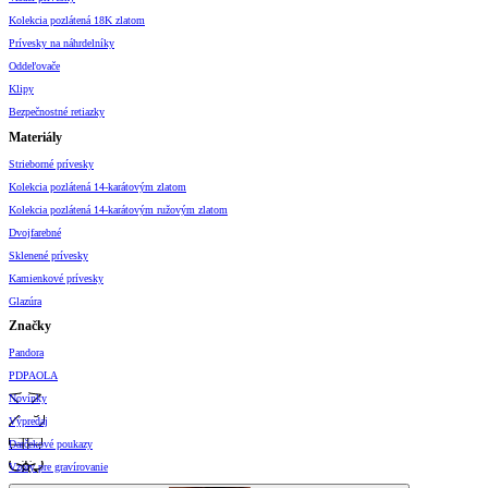
Kolekcia pozlátená 18K zlatom
Prívesky na náhrdelníky
Oddeľovače
Klipy
Bezpečnostné retiazky
Materiály
Strieborné prívesky
Kolekcia pozlátená 14-karátovým zlatom
Kolekcia pozlátená 14-karátovým ružovým zlatom
Dvojfarebné
Sklenené prívesky
Kamienkové prívesky
Glazúra
Značky
Pandora
PDPAOLA
Novinky
Výpredaj
Darčekové poukazy
Vzory pre gravírovanie