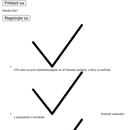
Prihlásiť sa
Nemáte účet?
Registrujte sa
10% zľava na prvú objednávku
neplatí na už zľavnené produkty a zľavy sa nesčítajú
Prioritné informácie
o podujatiach a novinkách