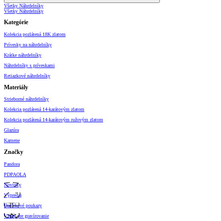
Všetky Náhrdelníky
Všetky Náhrdelníky
Kategórie
Kolekcia pozlátená 18K zlatom
Prívesky na náhrdelníky
Krátke náhrdelníky
Náhrdelníky s príveskami
Retiazkové náhrdelníky
Materiály
Strieborné náhrdelníky
Kolekcia pozlátená 14-karátovým zlatom
Kolekcia pozlátená 14-karátovým ružovým zlatom
Glazúra
Kamene
Značky
Pandora
PDPAOLA
Novinky
Výpredaj
Darčekové poukazy
Vzory pre gravírovanie