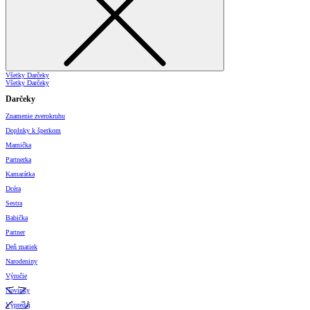
Všetky Darčeky
Všetky Darčeky
Darčeky
Znamenie zverokruhu
Doplnky k šperkom
Mamička
Partnerka
Kamarátka
Dcéra
Sestra
Babička
Partner
Deň matiek
Narodeniny
Výročie
Novinky
Výpredaj