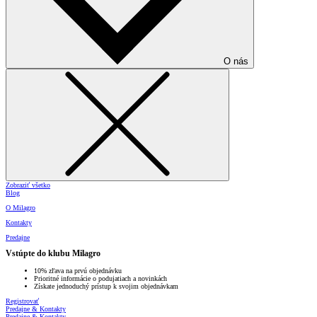
O nás
Zobraziť všetko
Blog
O Milagro
Kontakty
Predajne
Vstúpte do klubu Milagro
10% zľava na prvú objednávku
Prioritné informácie o podujatiach a novinkách
Získate jednoduchý prístup k svojim objednávkam
Registrovať
Predajne & Kontakty
Predajne & Kontakty