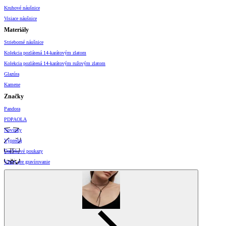
Kruhové náušnice
Visiace náušnice
Materiály
Strieborné náušnice
Kolekcia pozlátená 14-karátovým zlatom
Kolekcia pozlátená 14-karátovým ružovým zlatom
Glazúra
Kamene
Značky
Pandora
PDPAOLA
Novinky
Výpredaj
Darčekové poukazy
Vzory pre gravírovanie