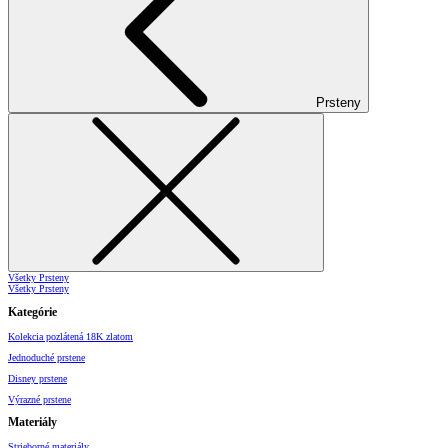
Prsteny
Všetky Prsteny
Všetky Prsteny
Kategórie
Kolekcia pozlátená 18K zlatom
Jednoduché prstene
Disney prstene
Výrazné prstene
Materiály
Strieborné materiály