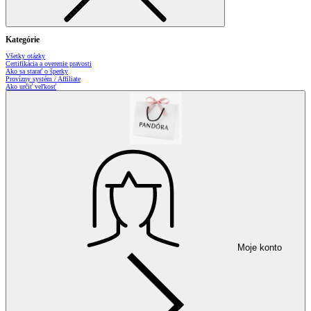
Kategórie
Všetky otázky
Certifikácia a overenie pravosti
Ako sa starať o šperky
Provízny systém / Affiliate
Ako určiť veľkosť
Moje konto