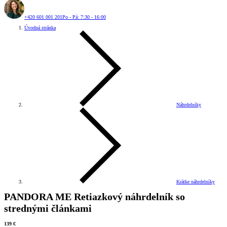
+420 601 001 201
Po - Pá: 7:30 - 16:00
Úvodná stránka
Náhrdelníky
Krátke náhrdelníky
PANDORA ME Retiazkový náhrdelník so
strednými článkami
139 €