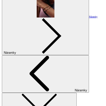
Náramky
Náramky
Náramky