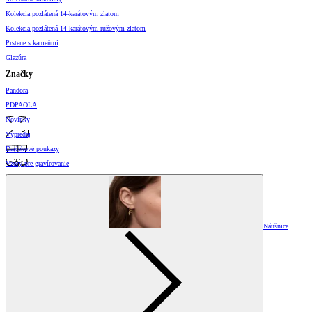
Kolekcia pozlátená 14-karátovým zlatom
Kolekcia pozlátená 14-karátovým ružovým zlatom
Prstene s kameňmi
Glazúra
Značky
Pandora
PDPAOLA
Novinky
Výpredaj
Darčekové poukazy
Vzory pre gravírovanie
Náušnice