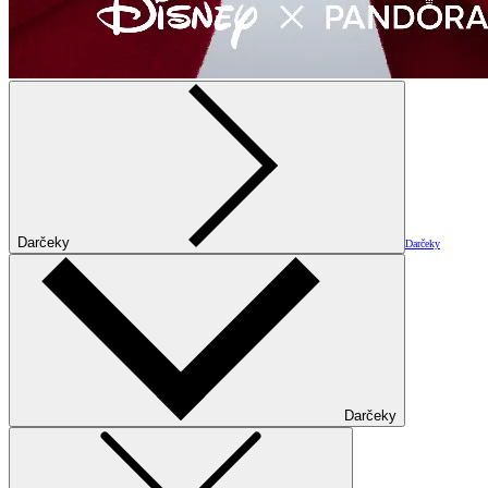
Darčeky
Darčeky
Darčeky