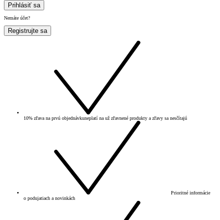
Prihlásiť sa
Nemáte účet?
Registrujte sa
10% zľava na prvú objednávku
neplatí na už zľavnené produkty a zľavy sa nesčítajú
Prioritné informácie
o podujatiach a novinkách