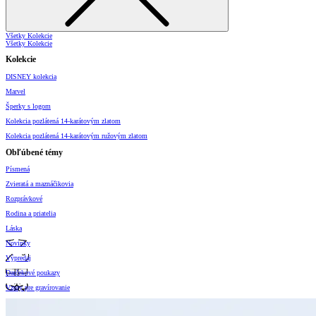
Všetky Kolekcie
Všetky Kolekcie
Kolekcie
DISNEY kolekcia
Marvel
Šperky s logom
Kolekcia pozlátená 14-karátovým zlatom
Kolekcia pozlátená 14-karátovým ružovým zlatom
Obľúbené témy
Písmená
Zvieratá a maznáčikovia
Rozprávkové
Rodina a priatelia
Láska
Novinky
Výpredaj
Darčekové poukazy
Vzory pre gravírovanie