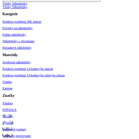
Všetky Náhrdelníky
Všetky Náhrdelníky
Kategórie
Kolekcia pozlátená 18K zlatom
Prívesky na náhrdelníky
Krátke náhrdelníky
Náhrdelníky s príveskami
Retiazkové náhrdelníky
Materiály
Strieborné náhrdelníky
Kolekcia pozlátená 14-karátovým zlatom
Kolekcia pozlátená 14-karátovým ružovým zlatom
Glazúra
Kamene
Značky
Pandora
PDPAOLA
Novinky
Výpredaj
Darčekové poukazy
Vzory pre gravírovanie