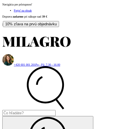
Navigácia pre prístupnosť
Prejsť na obsah
Doprava
zadarmo
pri nákupe nad
39
€
10% zľava na prvú objednávku
|
+420 601 001 201
Po - Pá: 7:30 - 16:00