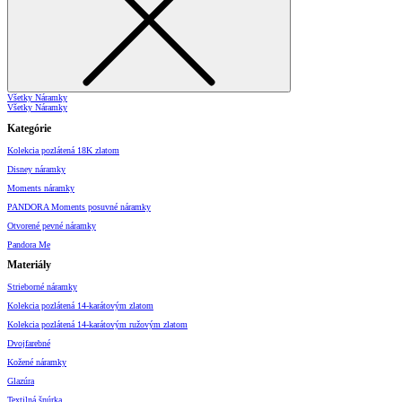
Všetky Náramky
Všetky Náramky
Kategórie
Kolekcia pozlátená 18K zlatom
Disney náramky
Moments náramky
PANDORA Moments posuvné náramky
Otvorené pevné náramky
Pandora Me
Materiály
Strieborné náramky
Kolekcia pozlátená 14-karátovým zlatom
Kolekcia pozlátená 14-karátovým ružovým zlatom
Dvojfarebné
Kožené náramky
Glazúra
Textilná šnúrka