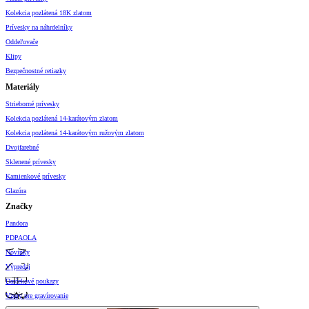
Kolekcia pozlátená 18K zlatom
Prívesky na náhrdelníky
Oddeľovače
Klipy
Bezpečnostné retiazky
Materiály
Strieborné prívesky
Kolekcia pozlátená 14-karátovým zlatom
Kolekcia pozlátená 14-karátovým ružovým zlatom
Dvojfarebné
Sklenené prívesky
Kamienkové prívesky
Glazúra
Značky
Pandora
PDPAOLA
Novinky
Výpredaj
Darčekové poukazy
Vzory pre gravírovanie