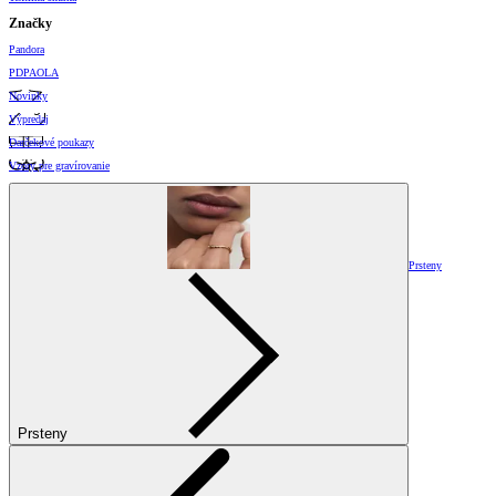
Značky
Pandora
PDPAOLA
Novinky
Výpredaj
Darčekové poukazy
Vzory pre gravírovanie
Prsteny
Prsteny