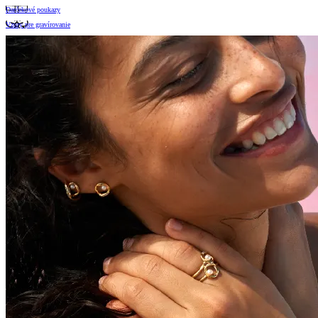
Darčekové poukazy
Vzory pre gravírovanie