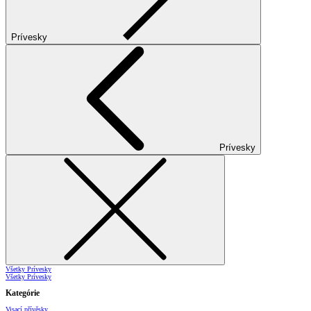
Prívesky
Prívesky
Všetky Prívesky
Všetky Prívesky
Kategórie
Visací přívěsky