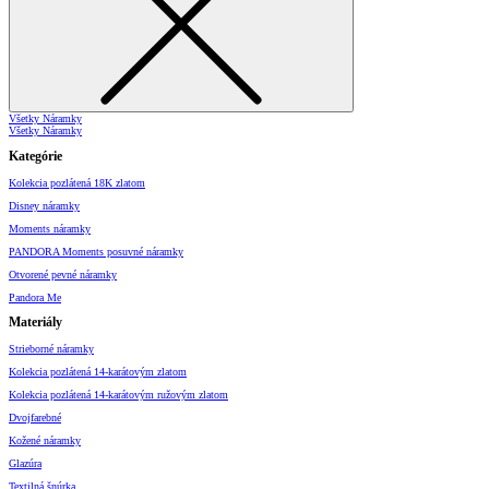
Všetky Náramky
Všetky Náramky
Kategórie
Kolekcia pozlátená 18K zlatom
Disney náramky
Moments náramky
PANDORA Moments posuvné náramky
Otvorené pevné náramky
Pandora Me
Materiály
Strieborné náramky
Kolekcia pozlátená 14-karátovým zlatom
Kolekcia pozlátená 14-karátovým ružovým zlatom
Dvojfarebné
Kožené náramky
Glazúra
Textilná šnúrka