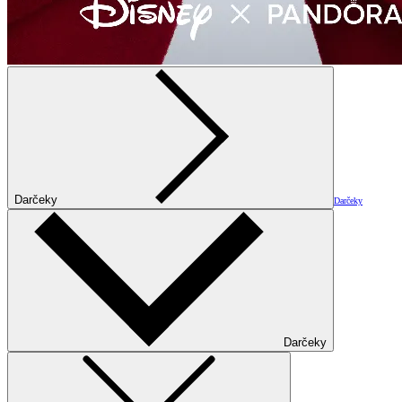
Darčeky
Darčeky
Darčeky