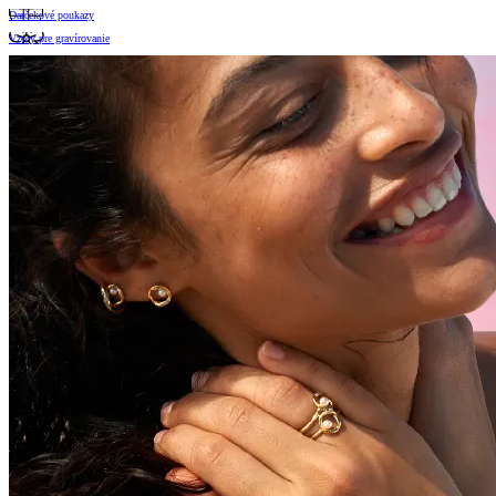
Darčekové poukazy
Vzory pre gravírovanie