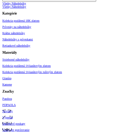
Všetky Náhrdelníky
Všetky Náhrdelníky
Kategórie
Kolekcia pozlátená 18K zlatom
Prívesky na náhrdelníky
Krátke náhrdelníky
Náhrdelníky s príveskami
Retiazkové náhrdelníky
Materiály
Strieborné náhrdelníky
Kolekcia pozlátená 14-karátovým zlatom
Kolekcia pozlátená 14-karátovým ružovým zlatom
Glazúra
Kamene
Značky
Pandora
PDPAOLA
Novinky
Výpredaj
Darčekové poukazy
Vzory pre gravírovanie