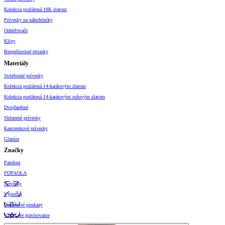
Kolekcia pozlátená 18K zlatom
Prívesky na náhrdelníky
Oddeľovače
Klipy
Bezpečnostné retiazky
Materiály
Strieborné prívesky
Kolekcia pozlátená 14-karátovým zlatom
Kolekcia pozlátená 14-karátovým ružovým zlatom
Dvojfarebné
Sklenené prívesky
Kamienkové prívesky
Glazúra
Značky
Pandora
PDPAOLA
Novinky
Výpredaj
Darčekové poukazy
Vzory pre gravírovanie