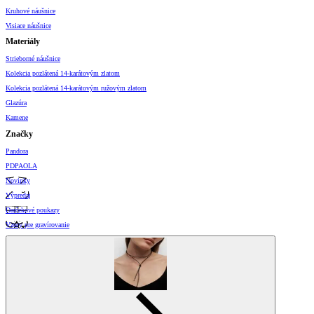
Kruhové náušnice
Visiace náušnice
Materiály
Strieborné náušnice
Kolekcia pozlátená 14-karátovým zlatom
Kolekcia pozlátená 14-karátovým ružovým zlatom
Glazúra
Kamene
Značky
Pandora
PDPAOLA
Novinky
Výpredaj
Darčekové poukazy
Vzory pre gravírovanie