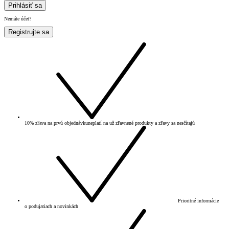
Prihlásiť sa
Nemáte účet?
Registrujte sa
10% zľava na prvú objednávku
neplatí na už zľavnené produkty a zľavy sa nesčítajú
Prioritné informácie
o podujatiach a novinkách