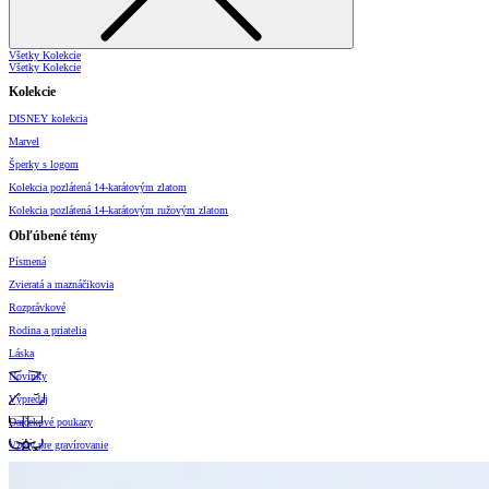
Všetky Kolekcie
Všetky Kolekcie
Kolekcie
DISNEY kolekcia
Marvel
Šperky s logom
Kolekcia pozlátená 14-karátovým zlatom
Kolekcia pozlátená 14-karátovým ružovým zlatom
Obľúbené témy
Písmená
Zvieratá a maznáčikovia
Rozprávkové
Rodina a priatelia
Láska
Novinky
Výpredaj
Darčekové poukazy
Vzory pre gravírovanie