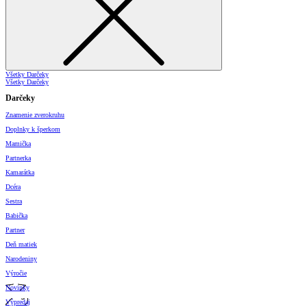
Všetky Darčeky
Všetky Darčeky
Darčeky
Znamenie zverokruhu
Doplnky k šperkom
Mamička
Partnerka
Kamarátka
Dcéra
Sestra
Babička
Partner
Deň matiek
Narodeniny
Výročie
Novinky
Výpredaj