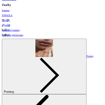
Značky
Pandora
PDPAOLA
Novinky
Výpredaj
Darčekové poukazy
Vzory pre gravírovanie
Prsteny
Prsteny