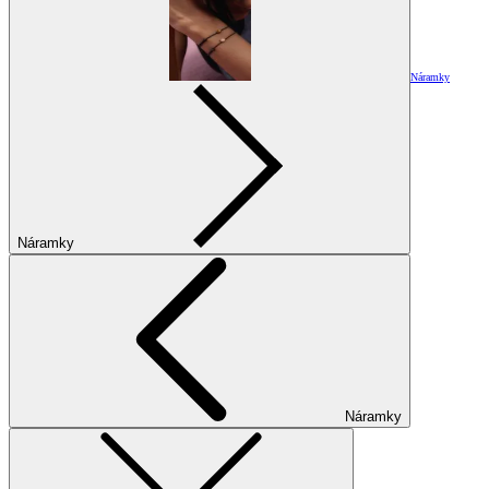
Náramky
Náramky
Náramky