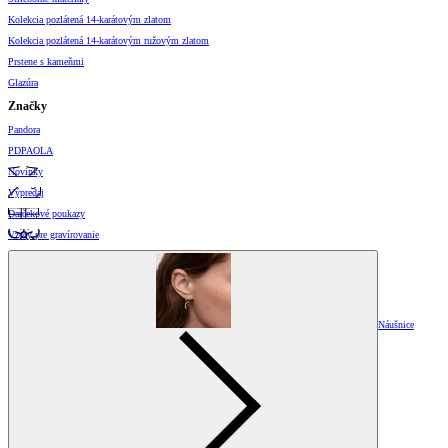
Kolekcia pozlátená 14-karátovým zlatom
Kolekcia pozlátená 14-karátovým ružovým zlatom
Prstene s kameňmi
Glazúra
Značky
Pandora
PDPAOLA
Novinky
Výpredaj
Darčekové poukazy
Vzory pre gravírovanie
Náušnice