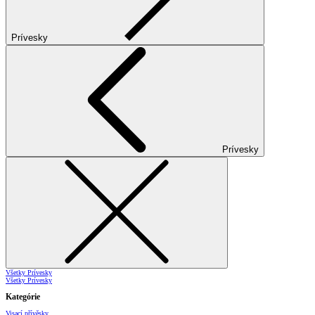
Prívesky
Prívesky
Všetky Prívesky
Všetky Prívesky
Kategórie
Visací přívěsky