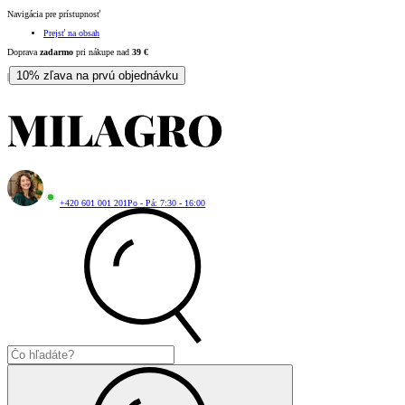
Navigácia pre prístupnosť
Prejsť na obsah
Doprava
zadarmo
pri nákupe nad
39
€
10% zľava na prvú objednávku
|
+420 601 001 201
Po - Pá: 7:30 - 16:00