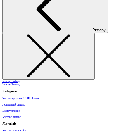
Prsteny
Všetky Prsteny
Všetky Prsteny
Kategórie
Kolekcia pozlátená 18K zlatom
Jednoduché prstene
Disney prstene
Výrazné prstene
Materiály
Strieborné materiály