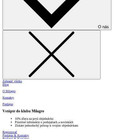
O nás
Zobraziť všetko
Blog
O Milagro
Kontakty
Predajne
Vstúpte do klubu Milagro
10% zľava na prvú objednávku
Prioritné informácie o podujatiach a novinkách
Získate jednoduchý prístup k svojim objednávkam
Registrovať
Predajne & Kontakty
Predajne & Kontakty