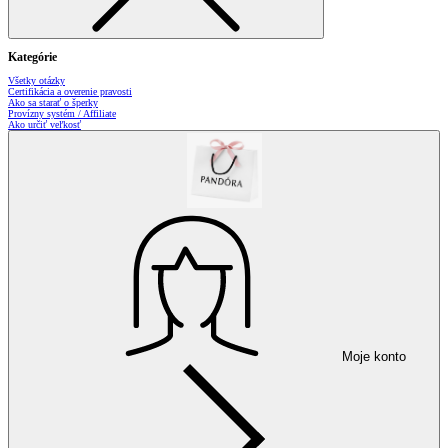
Kategórie
Všetky otázky
Certifikácia a overenie pravosti
Ako sa starať o šperky
Provízny systém / Affiliate
Ako určiť veľkosť
Moje konto