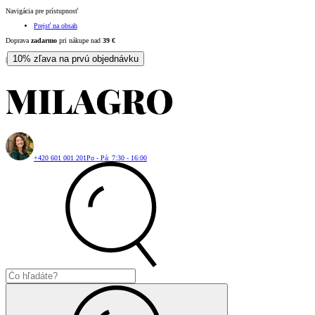
Navigácia pre prístupnosť
Prejsť na obsah
Doprava
zadarmo
pri nákupe nad
39
€
10% zľava na prvú objednávku
|
+420 601 001 201
Po - Pá: 7:30 - 16:00