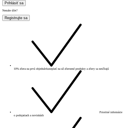
Prihlásiť sa
Nemáte účet?
Registrujte sa
10% zľava na prvú objednávku
neplatí na už zľavnené produkty a zľavy sa nesčítajú
Prioritné informácie
o podujatiach a novinkách