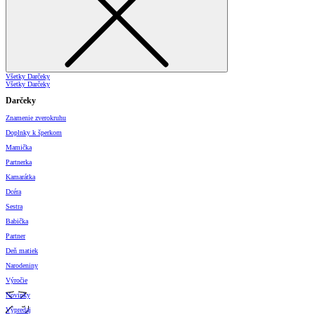
Všetky Darčeky
Všetky Darčeky
Darčeky
Znamenie zverokruhu
Doplnky k šperkom
Mamička
Partnerka
Kamarátka
Dcéra
Sestra
Babička
Partner
Deň matiek
Narodeniny
Výročie
Novinky
Výpredaj