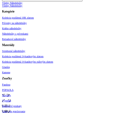
Všetky Náhrdelníky
Všetky Náhrdelníky
Kategórie
Kolekcia pozlátená 18K zlatom
Prívesky na náhrdelníky
Krátke náhrdelníky
Náhrdelníky s príveskami
Retiazkové náhrdelníky
Materiály
Strieborné náhrdelníky
Kolekcia pozlátená 14-karátovým zlatom
Kolekcia pozlátená 14-karátovým ružovým zlatom
Glazúra
Kamene
Značky
Pandora
PDPAOLA
Novinky
Výpredaj
Darčekové poukazy
Vzory pre gravírovanie