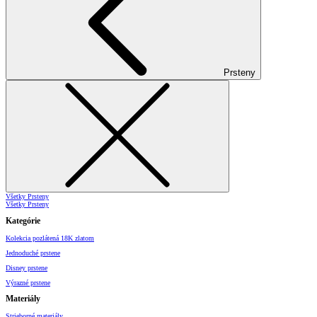
Prsteny
Všetky Prsteny
Všetky Prsteny
Kategórie
Kolekcia pozlátená 18K zlatom
Jednoduché prstene
Disney prstene
Výrazné prstene
Materiály
Strieborné materiály