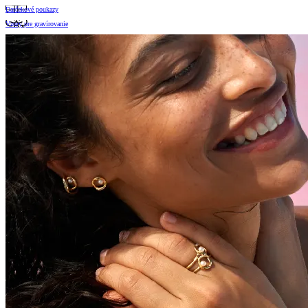
Darčekové poukazy
Vzory pre gravírovanie