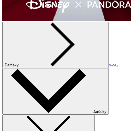
Darčeky
Darčeky
Darčeky