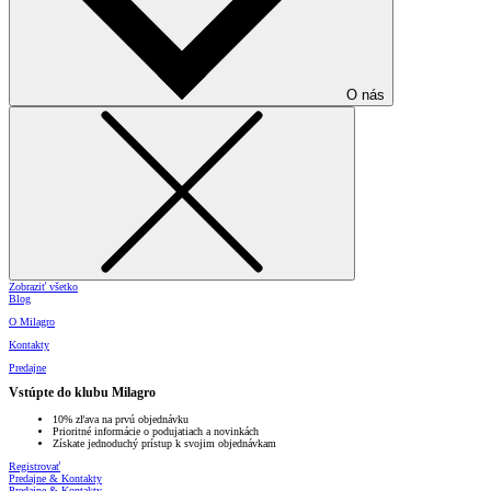
O nás
Zobraziť všetko
Blog
O Milagro
Kontakty
Predajne
Vstúpte do klubu Milagro
10% zľava na prvú objednávku
Prioritné informácie o podujatiach a novinkách
Získate jednoduchý prístup k svojim objednávkam
Registrovať
Predajne & Kontakty
Predajne & Kontakty