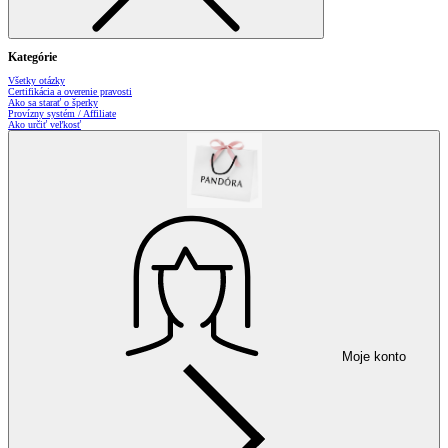
Kategórie
Všetky otázky
Certifikácia a overenie pravosti
Ako sa starať o šperky
Provízny systém / Affiliate
Ako určiť veľkosť
Moje konto