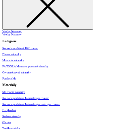
Všetky Náramky
Všetky Náramky
Kategórie
Kolekcia pozlátená 18K zlatom
Disney náramky
Moments náramky
PANDORA Moments posuvné náramky
Otvorené pevné náramky
Pandora Me
Materiály
Strieborné náramky
Kolekcia pozlátená 14-karátovým zlatom
Kolekcia pozlátená 14-karátovým ružovým zlatom
Dvojfarebné
Kožené náramky
Glazúra
Textilná šnúrka