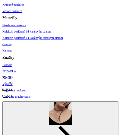
Kruhové náušnice
Visiace náušnice
Materiály
Strieborné náušnice
Kolekcia pozlátená 14-karátovým zlatom
Kolekcia pozlátená 14-karátovým ružovým zlatom
Glazúra
Kamene
Značky
Pandora
PDPAOLA
Novinky
Výpredaj
Darčekové poukazy
Vzory pre gravírovanie