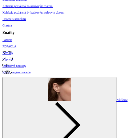
Kolekcia pozlátená 14-karátovým zlatom
Kolekcia pozlátená 14-karátovým ružovým zlatom
Prstene s kameňmi
Glazúra
Značky
Pandora
PDPAOLA
Novinky
Výpredaj
Darčekové poukazy
Vzory pre gravírovanie
Náušnice