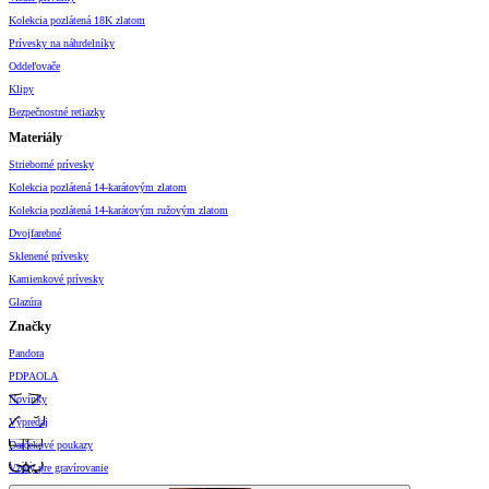
Kolekcia pozlátená 18K zlatom
Prívesky na náhrdelníky
Oddeľovače
Klipy
Bezpečnostné retiazky
Materiály
Strieborné prívesky
Kolekcia pozlátená 14-karátovým zlatom
Kolekcia pozlátená 14-karátovým ružovým zlatom
Dvojfarebné
Sklenené prívesky
Kamienkové prívesky
Glazúra
Značky
Pandora
PDPAOLA
Novinky
Výpredaj
Darčekové poukazy
Vzory pre gravírovanie