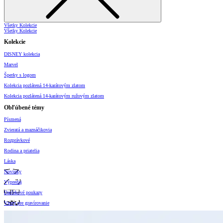
Všetky Kolekcie
Všetky Kolekcie
Kolekcie
DISNEY kolekcia
Marvel
Šperky s logom
Kolekcia pozlátená 14-karátovým zlatom
Kolekcia pozlátená 14-karátovým ružovým zlatom
Obľúbené témy
Písmená
Zvieratá a maznáčikovia
Rozprávkové
Rodina a priatelia
Láska
Novinky
Výpredaj
Darčekové poukazy
Vzory pre gravírovanie