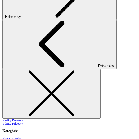
Prívesky
Prívesky
Všetky Prívesky
Všetky Prívesky
Kategórie
Visací přívěsky