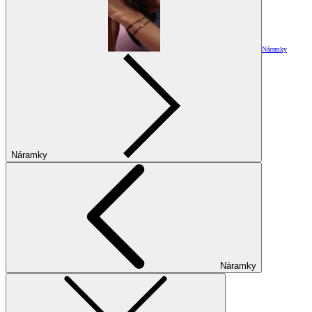
Náramky
Náramky
Náramky