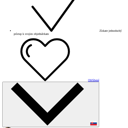
Získate jednoduchý
prístup k svojim objednávkam
Obľúbené