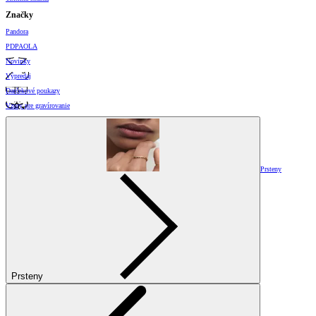
Značky
Pandora
PDPAOLA
Novinky
Výpredaj
Darčekové poukazy
Vzory pre gravírovanie
Prsteny
Prsteny